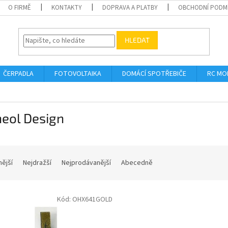
O FIRMĚ
KONTAKTY
DOPRAVA A PLATBY
OBCHODNÍ PODM
HLEDAT
ČERPADLA
FOTOVOLTAIKA
DOMÁCÍ SPOTŘEBIČE
RC MO
neol Design
nější
Nejdražší
Nejprodávanější
Abecedně
Kód:
OHX641GOLD