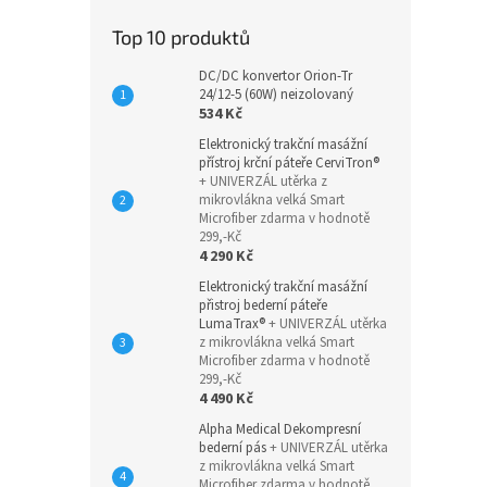
Top 10 produktů
DC/DC konvertor Orion-Tr
24/12-5 (60W) neizolovaný
534 Kč
Elektronický trakční masážní
přístroj krční páteře CerviTron®
+ UNIVERZÁL utěrka z
mikrovlákna velká Smart
Microfiber zdarma v hodnotě
299,-Kč
4 290 Kč
Elektronický trakční masážní
přistroj bederní páteře
LumaTrax®
+ UNIVERZÁL utěrka
z mikrovlákna velká Smart
Microfiber zdarma v hodnotě
299,-Kč
4 490 Kč
Alpha Medical Dekompresní
bederní pás
+ UNIVERZÁL utěrka
z mikrovlákna velká Smart
Microfiber zdarma v hodnotě