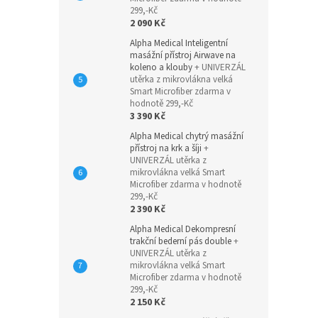
299,-Kč
2 090 Kč
Alpha Medical Inteligentní
masážní přístroj Airwave na
koleno a klouby
+ UNIVERZÁL
utěrka z mikrovlákna velká
Smart Microfiber zdarma v
hodnotě 299,-Kč
3 390 Kč
Alpha Medical chytrý masážní
přístroj na krk a šíji
+
UNIVERZÁL utěrka z
mikrovlákna velká Smart
Microfiber zdarma v hodnotě
299,-Kč
2 390 Kč
Alpha Medical Dekompresní
trakční bederní pás double
+
UNIVERZÁL utěrka z
mikrovlákna velká Smart
Microfiber zdarma v hodnotě
299,-Kč
2 150 Kč