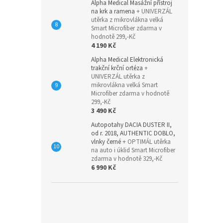
Alpha Medical Masážní přístroj
na krk a ramena
+ UNIVERZÁL
utěrka z mikrovlákna velká
Smart Microfiber zdarma v
hodnotě 299,-Kč
4 190 Kč
Alpha Medical Elektronická
trakční krční ortéza
+
UNIVERZÁL utěrka z
mikrovlákna velká Smart
Microfiber zdarma v hodnotě
299,-Kč
3 490 Kč
Autopotahy DACIA DUSTER II,
od r. 2018, AUTHENTIC DOBLO,
vlnky černé
+ OPTIMÁL utěrka
na auto i úklid Smart Microfiber
zdarma v hodnotě 329,-Kč
6 990 Kč