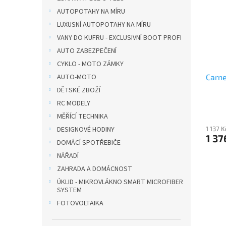
i
r
n
s
o
AUTOPOTAHY NA MÍRU
e
p
d
l
LUXUSNÍ AUTOPOTAHY NA MÍRU
r
u
VANY DO KUFRU - EXCLUSIVNÍ BOOT PROFI
o
k
AUTO ZABEZPEČENÍ
d
t
CYKLO - MOTO ZÁMKY
u
ů
Carn
AUTO-MOTO
k
t
DĚTSKÉ ZBOŽÍ
ů
RC MODELY
MĚŘÍCÍ TECHNIKA
1 137 
DESIGNOVÉ HODINY
1 37
DOMÁCÍ SPOTŘEBIČE
NÁŘADÍ
ZAHRADA A DOMÁCNOST
ÚKLID - MIKROVLÁKNO SMART MICROFIBER
SYSTEM
FOTOVOLTAIKA