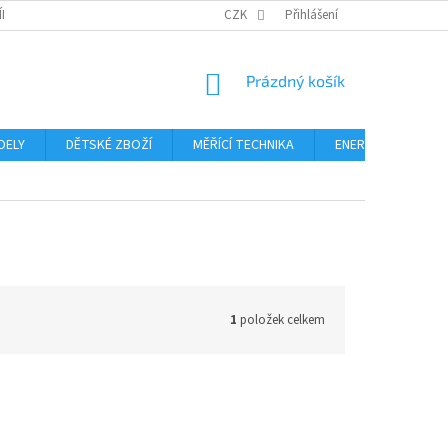
ÍNKY
PODMÍNKY OCHRANY OSOBNÍCH ÚDAJŮ
CZK
Přihlášení
FORMULÁŘ ODSTOUPE
NÁKUPNÍ
Prázdný košík
KOŠÍK
DELY
DĚTSKÉ ZBOŽÍ
MĚŘÍCÍ TECHNIKA
ENERGIE
Blo
1
položek celkem