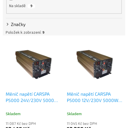
p
Na skladě
9
r
o
d
Značky
u
k
Položek k zobrazení:
9
t
V
ů
ý
p
i
s
p
r
o
d
Měnič napětí CARSPA
Měnič napětí CARSPA
u
P5000 24V/230V 5000W
P5000 12V/230V 5000W
k
čistá sinusovka
čistá sinusovka
t
Skladem
Skladem
ů
11 087 Kč bez DPH
11 045 Kč bez DPH