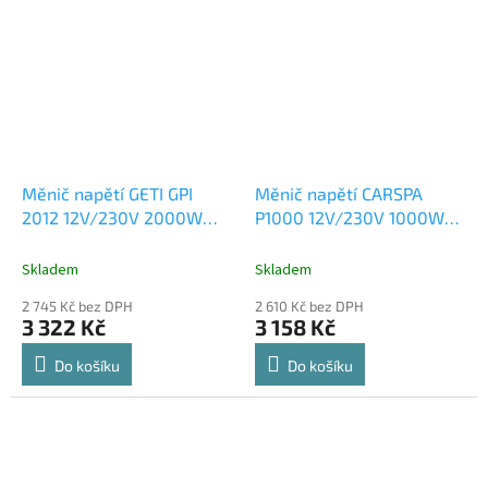
Měnič napětí GETI GPI
Měnič napětí CARSPA
2012 12V/230V 2000W
P1000 12V/230V 1000W
USB
čistá sinusovka USB
Skladem
Skladem
2 745 Kč bez DPH
2 610 Kč bez DPH
3 322 Kč
3 158 Kč
Do košíku
Do košíku