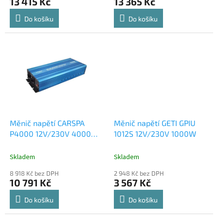
13 415 Kč
13 365 Kč
Do košíku
Do košíku
Měnič napětí CARSPA
Měnič napětí GETI GPIU
P4000 12V/230V 4000W
1012S 12V/230V 1000W
čistá sinusovka
Skladem
Skladem
8 918 Kč bez DPH
2 948 Kč bez DPH
10 791 Kč
3 567 Kč
Do košíku
Do košíku