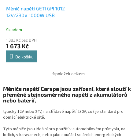
Měnič napětí GETI GPI 1012
12V/230V 1000W USB
Skladem
1 383 Kč bez DPH
1 673 Kč
Do košíku
9
položek celkem
O
v
l
Měniče napětí Carspa jsou zařízení, která slouží k
á
přeměně stejnosměrného napětí z akumulátorů
d
nebo baterií,
a
c
typicky 12V nebo 24V, na střídavé napětí 230V, což je standard pro
í
domácí elektrické sítě.
p
r
Tyto měniče jsou ideální pro použití v automobilovém průmyslu, na
v
lodích, v karavanech, nebo jako součást solárních energetických