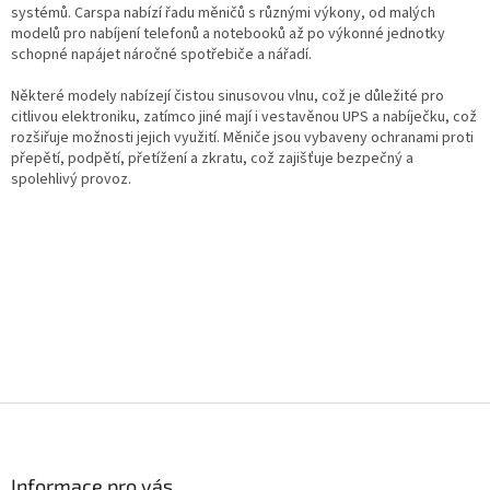
k
systémů. Carspa nabízí řadu měničů s různými výkony, od malých
y
modelů pro nabíjení telefonů a notebooků až po výkonné jednotky
v
schopné napájet náročné spotřebiče a nářadí.
ý
p
Některé modely nabízejí čistou sinusovou vlnu, což je důležité pro
i
citlivou elektroniku, zatímco jiné mají i vestavěnou UPS a nabíječku, což
s
rozšiřuje možnosti jejich využití. Měniče jsou vybaveny ochranami proti
u
přepětí, podpětí, přetížení a zkratu, což zajišťuje bezpečný a
spolehlivý provoz.
Z
á
p
a
Informace pro vás