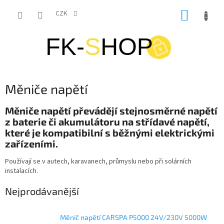
Přejít
NÁKUP
na
CZK
obsah
KOŠÍK
Měniče napětí
Měniče napětí převádějí stejnosměrné napětí
z baterie či akumulátoru na střídavé napětí,
které je kompatibilní s běžnými elektrickými
zařízeními.
Používají se v autech, karavanech, průmyslu nebo při solárních
instalacích.
Nejprodávanější
Měnič napětí CARSPA P5000 24V/230V 5000W