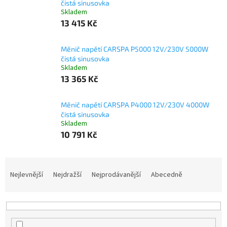
čistá sinusovka
Skladem
13 415 Kč
Měnič napětí CARSPA P5000 12V/230V 5000W
čistá sinusovka
Skladem
13 365 Kč
Měnič napětí CARSPA P4000 12V/230V 4000W
čistá sinusovka
Skladem
10 791 Kč
Ř
a
Nejlevnější
Nejdražší
Nejprodávanější
Abecedně
z
e
n
í