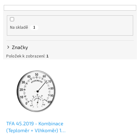
e
n
í
p
Na skladě
1
r
o
d
Značky
u
k
Položek k zobrazení:
1
t
V
ů
ý
p
i
s
p
r
o
d
TFA 45.2019 - Kombinace
u
(Teploměr + Vlhkoměr) 132
k
mm