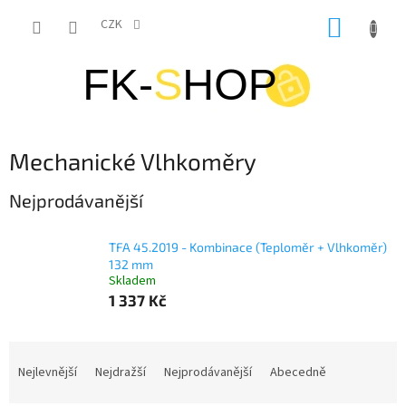
Přejít
NÁKUP
na
CZK
obsah
KOŠÍK
Mechanické Vlhkoměry
Nejprodávanější
TFA 45.2019 - Kombinace (Teploměr + Vlhkoměr)
132 mm
Skladem
1 337 Kč
Ř
a
Nejlevnější
Nejdražší
Nejprodávanější
Abecedně
z