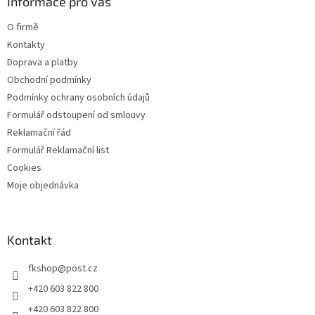
a
Informace pro vás
p
t
i
O firmě
s
í
u
Kontakty
Doprava a platby
Obchodní podmínky
Podmínky ochrany osobních údajů
Formulář odstoupení od smlouvy
Reklamační řád
Formulář Reklamační list
Cookies
Moje objednávka
Kontakt
fkshop
@
post.cz
+420 603 822 800
+420 603 822 800