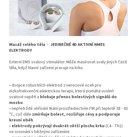
Masáž celého těla - JEDINEČNÉ 4D AKTIVNÍ NMES
ELEKTRODY
Externí EMS svalový stimulátor. Může masírovat svaly jiných částí
těla, když hlavní zařízení pracuje na krku.
• dvojice robustních elektrod z nerezové oceli pro
nízkofrekvenční elektrickou terapii, která pomáhá uvolnit
svalové napětí a
blokuje přenos bolestivých signálů do
mozku
• nepřetržité ohřívání tkání prostřednictvím FIR při teplotě 38 - 43
°C, což dále
zmírňuje bolest, rozšiřuje cévy a podporuje
krevní oběh
•
elektrody pokrývají dvakrát větší plochu krku
(C4 - Th1)
ve srovnání s běžnými zařízeními