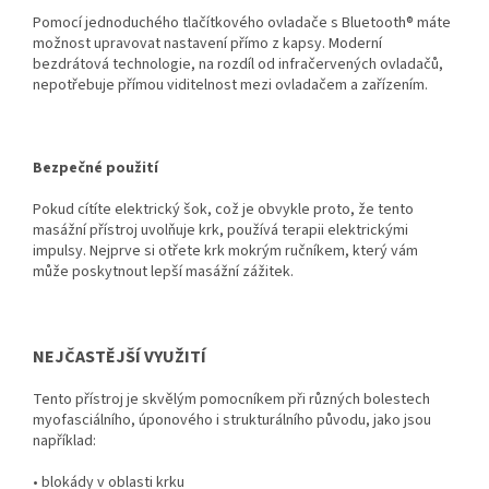
Pomocí jednoduchého tlačítkového ovladače s Bluetooth® máte
možnost upravovat nastavení přímo z kapsy. Moderní
bezdrátová technologie, na rozdíl od infračervených ovladačů,
nepotřebuje přímou viditelnost mezi ovladačem a zařízením.
Bezpečné použití
Pokud cítíte elektrický šok, což je obvykle proto, že tento
masážní přístroj uvolňuje krk, používá terapii elektrickými
impulsy. Nejprve si otřete krk mokrým ručníkem, který vám
může poskytnout lepší masážní zážitek.
NEJČASTĚJŠÍ VYUŽITÍ
Tento přístroj je skvělým pomocníkem při různých bolestech
myofasciálního, úponového i strukturálního původu, jako jsou
například:
• blokády v oblasti krku