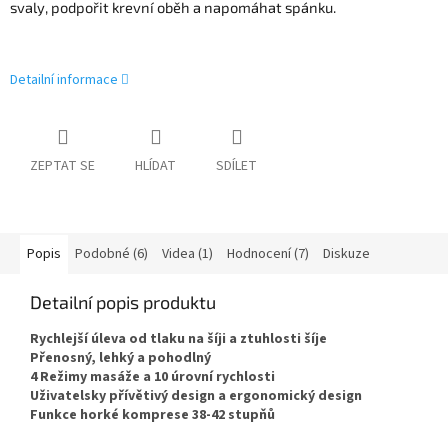
svaly, podpořit krevní oběh a napomáhat spánku.
Detailní informace
ZEPTAT SE
HLÍDAT
SDÍLET
Popis
Podobné (6)
Videa (1)
Hodnocení (7)
Diskuze
Detailní popis produktu
Rychlejší úleva od tlaku na šíji a ztuhlosti šíje
Přenosný, lehký a pohodlný
4 Režimy masáže a 10 úrovní rychlosti
Uživatelsky přívětivý design a ergonomický design
Funkce horké komprese 38-42 stupňů