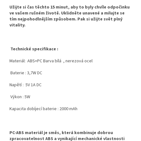
Užijte si čas těchto 15 minut, aby to byly chvíle odpočinku
ve vašem rušném životě. Uklidněte unavené a milujte se
tím nejpohodlnějším způsobem. Pak si užijte svět plný
vitality.
Technické specifikace :
Materiál: ABS+PC Barva bílá , nerezová ocel
Baterie : 3,7W DC
Napětí : 5V 1A DC
Výkon : 5W
Kapacita dobíjecí baterie : 2000 mAh
PC-ABS materiál je
směs, která kombinuje dobrou
zpracovatelnost ABS a vynikající mechanické vlastnosti