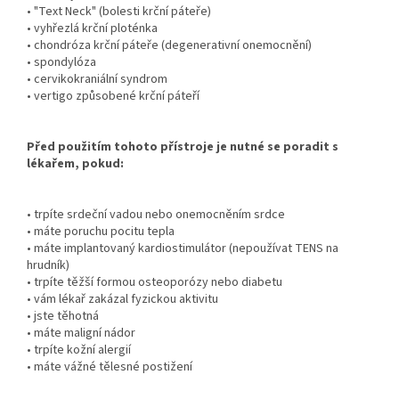
• "Text Neck" (bolesti krční páteře)
• vyhřezlá krční ploténka
• chondróza krční páteře (degenerativní onemocnění)
• spondylóza
• cervikokraniální syndrom
• vertigo způsobené krční páteří
Před použitím tohoto přístroje je nutné se poradit s
lékařem, pokud:
• trpíte srdeční vadou nebo onemocněním srdce
• máte poruchu pocitu tepla
• máte implantovaný kardiostimulátor (nepoužívat TENS na
hrudník)
• trpíte těžší formou osteoporózy nebo diabetu
• vám lékař zakázal fyzickou aktivitu
• jste těhotná
• máte maligní nádor
• trpíte kožní alergií
• máte vážné tělesné postižení