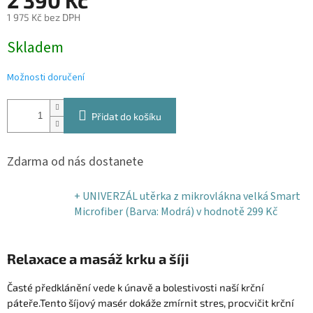
2 390 Kč
1 975 Kč bez DPH
Měrná
Skladem
cena:
Možnosti doručení
Přidat do košíku
Zdarma od nás dostanete
+ UNIVERZÁL utěrka z mikrovlákna velká Smart
Microfiber (Barva: Modrá)
v hodnotě 299 Kč
Relaxace a masáž krku a šíji
Časté předklánění vede k únavě a bolestivosti naší krční
páteře.
Tento šíjový masér dokáže zmírnit stres, procvičit krční