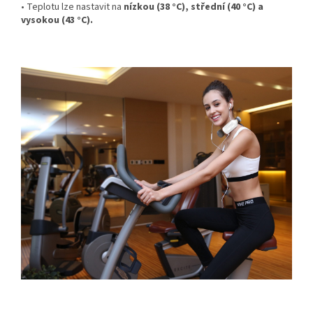
• Teplotu lze nastavit na
nízkou (38 °C), střední (40 °C) a
vysokou (43 °C).