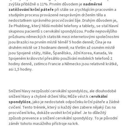
zvýšila přibližně o 11%. Prvním důvodem je
nadměrné
zatěžování krční páteře
při stále se zrychlujícím pracovním a
studijním procesu provázené nesprávným držením těla a
nedostatkem správného procvičování šíje. Druhým důvodem je,
že Phubbing, který hlídá mobilní telefony a tablety, se stal hlavní
skupinou pacientů s cervikální spondylózou. Podle nejnovějšího
průzkumu německých statistik mezi internetovými společnostmi
jsou Brazilci na prvním místě téměř 5 hodin denně; Čína je na
druhém místě se 3 hodinami denně; na třetím až osmém místě
jsou Spojené státy, Itálie, Španělsko, Jižní Korea, Kanada, Ve
Spojeném království přesáhlo používání mobilních telefonů 2
hodiny denně, zatímco Francie a Německo jsou relativně krátké,
asi 1,5 hodiny.
Snížení hlavy nezpůsobí cervikální spondylózu, ale dlouhodobé
snížení hlavy a chybné držení těla; Může vést k c
ervikální
spondylóze
, jako je nedostatek odpočinku krční páteře a žádné
cvičení. Tento trénink, který si každý den zabere nějaký čas na
procvičení krku, dokáže uvolnit krční páteř. Je to důležitý
způsob prevence a snížení cervikální spondylózy. To je původní
záměr tohoto masážního přístroje na krk.