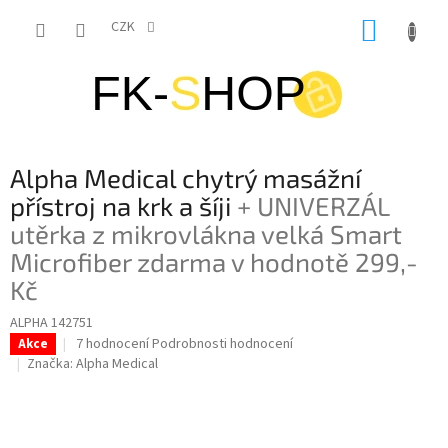
Přejít
NÁKUP
na
CZK
obsah
KOŠÍK
Alpha Medical chytrý masážní
přístroj na krk a šíji
+ UNIVERZÁL
utěrka z mikrovlákna velká Smart
Microfiber zdarma v hodnotě 299,-
Kč
ALPHA 142751
Průměrné
7 hodnocení
Podrobnosti hodnocení
Akce
hodnocení
Značka:
Alpha Medical
produktu
je
4,4
z