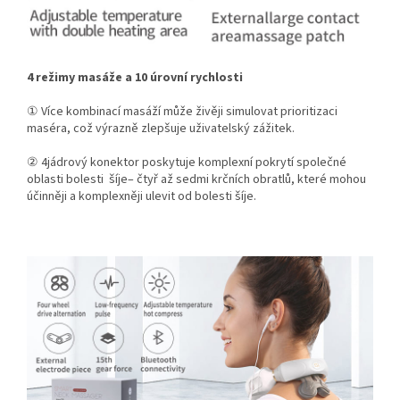
4 režimy masáže a 10 úrovní rychlosti
①
Více kombinací masáží může živěji simulovat prioritizaci
maséra, což výrazně zlepšuje uživatelský zážitek.
②
4jádrový konektor poskytuje komplexní pokrytí společné
oblasti bolesti šíje– čtyř až sedmi krčních obratlů, které mohou
účinněji a komplexněji ulevit od bolesti šíje.