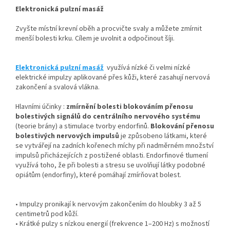
Elektronická pulzní masáž
Zvyšte místní krevní oběh a procvičte svaly a můžete zmírnit
menší bolesti krku. Cílem je uvolnit a odpočinout šíji.
Elektronická pulzní masáž
využívá nízké či velmi nízké
elektrické impulzy aplikované přes kůži, které zasahují nervová
zakončení a svalová vlákna.
Hlavními účinky :
zmírnění bolesti blokováním přenosu
bolestivých signálů do centrálního nervového systému
(teorie brány) a stimulace tvorby endorfinů.
Blokování přenosu
bolestivých nervových impulsů
je způsobeno látkami, které
se vytvářejí na zadních kořenech míchy při nadměrném množství
impulsů přicházejících z postižené oblasti. Endorfinové tlumení
využívá toho, že při bolesti a stresu se uvolňují látky podobné
opiátům (endorfiny), které pomáhají zmírňovat bolest.
• Impulzy pronikají k nervovým zakončením do hloubky 3 až 5
centimetrů pod kůží.
• Krátké pulzy s nízkou energií (frekvence 1–200 Hz) s možností