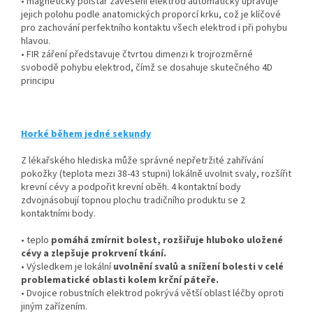
• magnetický polštář zavěšení elektrod automaticky upravuje
jejich polohu podle anatomických proporcí krku, což je klíčové
pro zachování perfektního kontaktu všech elektrod i při pohybu
hlavou.
• FIR záření představuje čtvrtou dimenzi k trojrozměrné
svobodě pohybu elektrod, čímž se dosahuje skutečného 4D
principu
Horké během jedné sekundy
Z lékařského hlediska může správné nepřetržité zahřívání
pokožky (teplota mezi 38-43 stupni) lokálně uvolnit svaly, rozšířit
krevní cévy a podpořit krevní oběh. 4 kontaktní body
zdvojnásobují topnou plochu tradičního produktu se 2
kontaktními body.
• teplo
pomáhá zmírnit bolest, rozšiřuje hluboko uložené
cévy a zlepšuje prokrvení tkání.
• Výsledkem je lokální
uvolnění svalů a snížení bolesti v celé
problematické oblasti kolem krční páteře.
• Dvojice robustních elektrod pokrývá větší oblast léčby oproti
jiným zařízením.