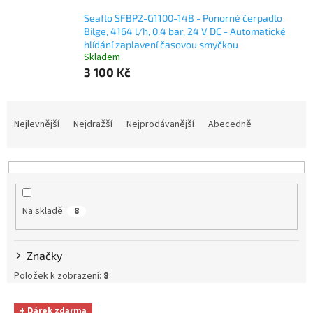
Seaflo SFBP2-G1100-14B - Ponorné čerpadlo
Bilge, 4164 l/h, 0.4 bar, 24 V DC - Automatické
hlídání zaplavení časovou smyčkou
Skladem
3 100 Kč
Ř
a
Nejlevnější
Nejdražší
Nejprodávanější
Abecedně
z
e
n
í
p
Na skladě
8
r
o
d
Značky
u
k
Položek k zobrazení:
8
t
V
ů
+ Dárek zdarma