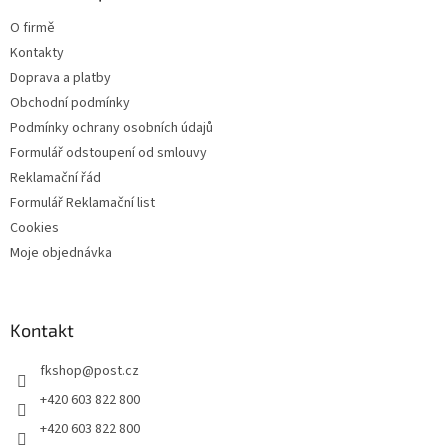
t
i
O firmě
s
í
u
Kontakty
Doprava a platby
Obchodní podmínky
Podmínky ochrany osobních údajů
Formulář odstoupení od smlouvy
Reklamační řád
Formulář Reklamační list
Cookies
Moje objednávka
Kontakt
fkshop
@
post.cz
+420 603 822 800
+420 603 822 800