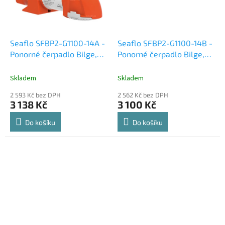
Seaflo SFBP2-G1100-14A -
Seaflo SFBP2-G1100-14B -
Ponorné čerpadlo Bilge,
Ponorné čerpadlo Bilge,
4164 l/h, 0.4 bar, 24 V DC
4164 l/h, 0.4 bar, 24 V DC
- Automatické
- Automatické hlídání
Skladem
Skladem
zaplavení časovou
2 593 Kč bez DPH
2 562 Kč bez DPH
smyčkou
3 138 Kč
3 100 Kč
Do košíku
Do košíku