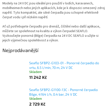
Modely na 24 V DC jsou ideální pro použití v lodích, karavanech,
mobilheimech nebo jiných aplikacích, kde je k dispozici omezený zdroj
napětí. Tyto kompaktní, ale silné čerpadla jsou schopné efektivně
čerpat vodu i při nízkém napětí.
Ať už potřebujete čerpadlo pro drenáž, čištění nebo další aplikace,
můžete se spolehnout na kvalitu a výkon čerpadel SEAFLO.
Vyzkoušejte ponorná (Bilge) čerpadla na 24 V DC SEAFLO a užijte si
jejich výjimečnou spolehlivost a výkon.
Nejprodávanější
Seaflo SFBP2-G103-01 - Ponorné čerpadlo do
vrtu, 6.5 l/min, 70 m, 24 V DC
Skladem
11 242 Kč
Seaflo SFBP2-G1100-13C - Ponorné čerpadlo
Bilge, 4164 l/h, 0.4 bar, 24 V DC
Skladem
2 729 Kč