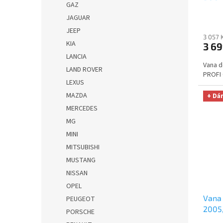
GAZ
utěrk
ů
JAGUAR
Micro
Kč
JEEP
3 057 
KIA
3 69
LANCIA
Vana d
LAND ROVER
PROFI
LEXUS
MAZDA
+ Dá
MERCEDES
MG
MINI
MITSUBISHI
MUSTANG
NISSAN
OPEL
Vana 
PEUGEOT
2005
PORSCHE
UNIVE