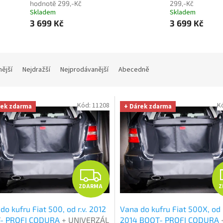
hodnotě 299,-Kč
299,-Kč
Skladem
Skladem
3 699 Kč
3 699 Kč
nější
Nejdražší
Nejprodávanější
Abecedně
Kód:
11208
K
rek zdarma
+ Dárek zdarma
Z
ZDARMA
Z
D
do kufru Fiat 500, od r.v. 2012
Vana do kufru Fiat 500X, od r
A
- PROFI CODURA
+ UNIVERZÁL
2014 BOOT- PROFI CODURA