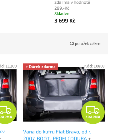
zdarma v hodnotě
299,-Kč
Skladem
3 699 Kč
12
položek celkem
ód:
11209
Kód:
10808
+ Dárek zdarma
Z
Z
DARMA
ZDARMA
D
D
.v.
Vana do kufru Fiat Bravo, od r.
A
A
+
2007, BOOT- PROFI CODURA
+