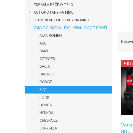
n
ZDRAVÍ A PÉČE O TĚLO
e
AUTOPOTAHY NA MÍRU
l
LUXUSNÍ AUTOPOTAHY NA MÍRU
VANY DO KUFRU - EXCLUSIVNÍ BOOT PROFI
Ř
ALFA ROMEO
a
Nejlev
AUDI
z
BMW
e
CITROEN
V
n
+ Dá
ý
DACIA
í
p
p
DAEWOO
i
r
DODGE
s
o
FIAT
p
d
FORD
r
u
HONDA
o
k
d
t
HYUNDAI
u
ů
CHEVROLET
Vana 
k
CHRYSLER
BOOT
t