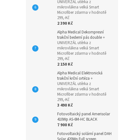
UNIVERZÁL utěrka z
mikrovlákna velká Smart
Microfiber zdarma v hodnotě
299,-Kč
2 390 Kč
Alpha Medical Dekompresní
trakční bederní pás double
+
UNIVERZÁL utěrka z
mikrovlákna velká Smart
Microfiber zdarma v hodnotě
299,-Kč
2 150 Kč
Alpha Medical Elektronická
trakční krční ortéza
+
UNIVERZÁL utěrka z
mikrovlákna velká Smart
Microfiber zdarma v hodnotě
299,-Kč
3 490 Kč
Fotovoltaický panel Amerisolar
410Wp AS-6M-HC BLACK
7 900 Kč
Fotovoltaický solární panel DAH
Solar 420Wp Full screen