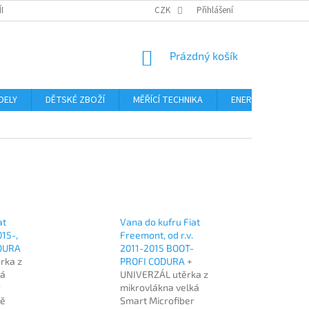
ÍNKY
PODMÍNKY OCHRANY OSOBNÍCH ÚDAJŮ
CZK
Přihlášení
FORMULÁŘ ODSTOUPE
NÁKUPNÍ
Prázdný košík
KOŠÍK
DELY
DĚTSKÉ ZBOŽÍ
MĚŘÍCÍ TECHNIKA
ENERGIE
Blo
at
Vana do kufru Fiat
015-,
Freemont, od r.v.
DURA
2011-2015 BOOT-
rka z
PROFI CODURA
+
ká
UNIVERZÁL utěrka z
r
mikrovlákna velká
tě
Smart Microfiber