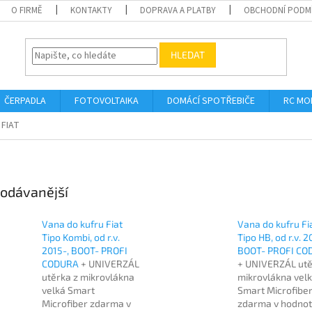
O FIRMĚ
KONTAKTY
DOPRAVA A PLATBY
OBCHODNÍ PODM
HLEDAT
ČERPADLA
FOTOVOLTAIKA
DOMÁCÍ SPOTŘEBIČE
RC MO
FIAT
odávanější
Vana do kufru Fiat
Vana do kufru Fi
Tipo Kombi, od r.v.
Tipo HB, od r.v. 2
2015-, BOOT- PROFI
BOOT- PROFI CO
CODURA
+ UNIVERZÁL
+ UNIVERZÁL utě
utěrka z mikrovlákna
mikrovlákna vel
velká Smart
Smart Microfibe
Microfiber zdarma v
zdarma v hodno