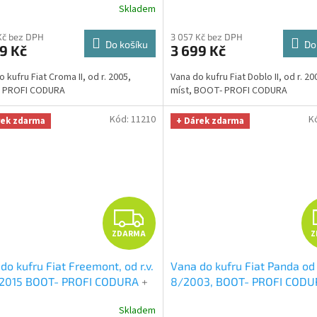
R
Skladem
 Smart Microfiber zdarma v
velká Smart Microfiber zdar
tě 299,-Kč
hodnotě 299,-Kč
M
Kč bez DPH
3 057 Kč bez DPH
Do košíku
Do
9 Kč
3 699 Kč
A
 kufru Fiat Croma II, od r. 2005,
Vana do kufru Fiat Doblo II, od r. 20
 PROFI CODURA
míst, BOOT- PROFI CODURA
Kód:
11210
K
rek zdarma
+ Dárek zdarma
Z
ZDARMA
Z
D
do kufru Fiat Freemont, od r.v.
Vana do kufru Fiat Panda od
A
-2015 BOOT- PROFI CODURA
+
8/2003, BOOT- PROFI COD
RZÁL utěrka z mikrovlákna
UNIVERZÁL utěrka z mikrovl
R
Skladem
 Smart Microfiber zdarma v
velká Smart Microfiber zdar