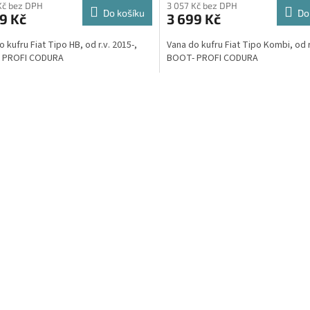
M
Kč bez DPH
3 057 Kč bez DPH
Do košíku
Do
9 Kč
3 699 Kč
A
 kufru Fiat Tipo HB, od r.v. 2015-,
Vana do kufru Fiat Tipo Kombi, od r
 PROFI CODURA
BOOT- PROFI CODURA
O
v
l
á
d
a
c
í
p
r
v
k
y
v
ý
p
i