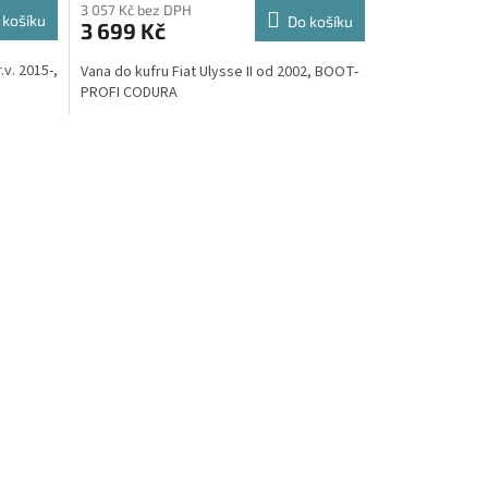
M
M
3 057 Kč bez DPH
 košíku
Do košíku
3 699 Kč
A
A
.v. 2015-,
Vana do kufru Fiat Ulysse II od 2002, BOOT-
PROFI CODURA