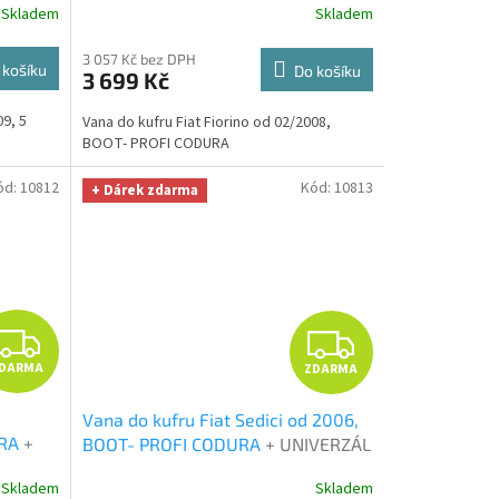
R
R
Skladem
Skladem
ma v
velká Smart Microfiber zdarma v
hodnotě 299,-Kč
M
M
3 057 Kč bez DPH
 košíku
Do košíku
3 699 Kč
A
A
09, 5
Vana do kufru Fiat Fiorino od 02/2008,
BOOT- PROFI CODURA
ód:
10812
Kód:
10813
+ Dárek zdarma
Z
Z
DARMA
ZDARMA
D
D
Vana do kufru Fiat Sedici od 2006,
A
A
URA
+
BOOT- PROFI CODURA
+ UNIVERZÁL
ákna
utěrka z mikrovlákna velká Smart
R
R
Skladem
Skladem
ma v
Microfiber zdarma v hodnotě 299,-