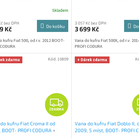
a z mikrovlákna velká Smart
UNIVERZÁL utěrka z mikrovl
R
Skladem
fiber zdarma v hodnotě 299,-
velká Smart Microfiber zdar
hodnotě 299,-Kč
M
Kč bez DPH
3 057 Kč bez DPH
Do košíku
Do
9 Kč
3 699 Kč
A
o kufru Fiat 500, od r.v. 2012 BOOT-
Vana do kufru Fiat 500X, od r.v. 20
 CODURA
PROFI CODURA
Kód:
10809
K
rek zdarma
+ Dárek zdarma
Z
ZDARMA
Z
D
do kufru Fiat Croma II od
Vana do kufru Fiat Doblo II, o
A
, BOOT- PROFI CODURA
+
2009, 5 míst, BOOT- PROFI
RZÁL utěrka z mikrovlákna
+ UNIVERZÁL utěrka z mikro