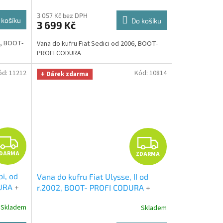
Kč
M
M
3 057 Kč bez DPH
 košíku
Do košíku
3 699 Kč
A
A
3, BOOT-
Vana do kufru Fiat Sedici od 2006, BOOT-
PROFI CODURA
ód:
11212
Kód:
10814
+ Dárek zdarma
Z
Z
DARMA
ZDARMA
D
D
i, od
Vana do kufru Fiat Ulysse, II od
A
A
DURA
+
r.2002, BOOT- PROFI CODURA
+
ákna
UNIVERZÁL utěrka z mikrovlákna
R
R
Skladem
Skladem
ma v
velká Smart Microfiber zdarma v
hodnotě 299,-Kč