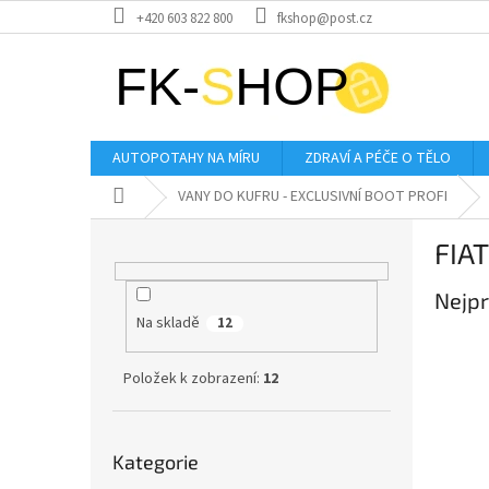
Přejít
+420 603 822 800
fkshop@post.cz
na
obsah
AUTOPOTAHY NA MÍRU
ZDRAVÍ A PÉČE O TĚLO
Domů
VANY DO KUFRU - EXCLUSIVNÍ BOOT PROFI
P
FIAT
o
s
Nejpr
t
Na skladě
r
12
a
n
Položek k zobrazení:
12
n
í
Přeskočit
p
Kategorie
kategorie
a