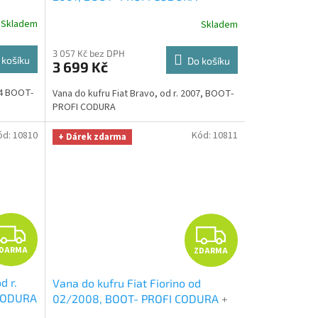
ákna
UNIVERZÁL utěrka z mikrovlákna
R
R
Skladem
Skladem
ma v
velká Smart Microfiber zdarma v
hodnotě 299,-Kč
M
M
3 057 Kč bez DPH
 košíku
Do košíku
3 699 Kč
A
A
14 BOOT-
Vana do kufru Fiat Bravo, od r. 2007, BOOT-
PROFI CODURA
ód:
10810
Kód:
10811
+ Dárek zdarma
Z
Z
DARMA
ZDARMA
D
D
d r.
Vana do kufru Fiat Fiorino od
A
A
 CODURA
02/2008, BOOT- PROFI CODURA
+
vlákna
UNIVERZÁL utěrka z mikrovlákna