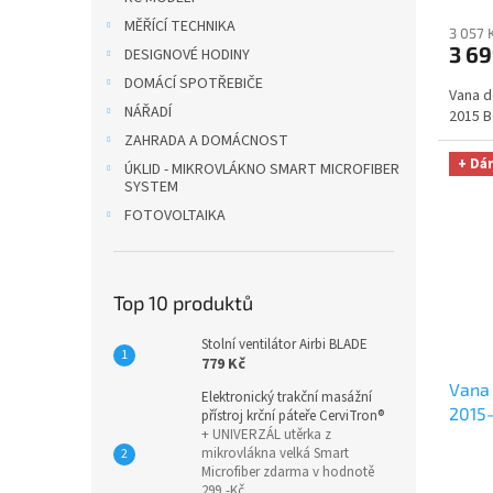
hodno
MĚŘÍCÍ TECHNIKA
3 057 
3 69
DESIGNOVÉ HODINY
DOMÁCÍ SPOTŘEBIČE
Vana d
NÁŘADÍ
2015 
ZAHRADA A DOMÁCNOST
+ Dá
ÚKLID - MIKROVLÁKNO SMART MICROFIBER
SYSTEM
FOTOVOLTAIKA
Top 10 produktů
Stolní ventilátor Airbi BLADE
779 Kč
Vana 
Elektronický trakční masážní
2015
přístroj krční páteře CerviTron®
+ UNIVERZÁL utěrka z
UNIVE
mikrovlákna velká Smart
velká
Microfiber zdarma v hodnotě
hodno
299,-Kč