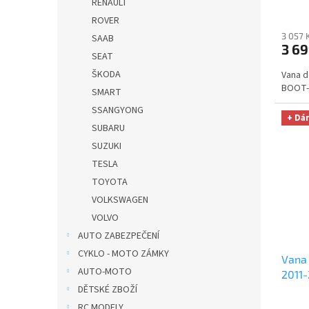
RENAULT
velká
ROVER
hodno
3 057 
SAAB
3 69
SEAT
ŠKODA
Vana do
BOOT-
SMART
SSANGYONG
+ Dá
SUBARU
SUZUKI
TESLA
TOYOTA
VOLKSWAGEN
VOLVO
AUTO ZABEZPEČENÍ
CYKLO - MOTO ZÁMKY
Vana 
AUTO-MOTO
2011
DĚTSKÉ ZBOŽÍ
UNIVE
velká
RC MODELY