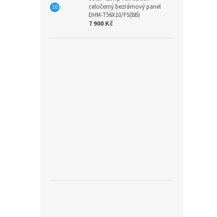
celočerný bezrámový panel
DHM-T56X10/FS(BB)
7 900 Kč