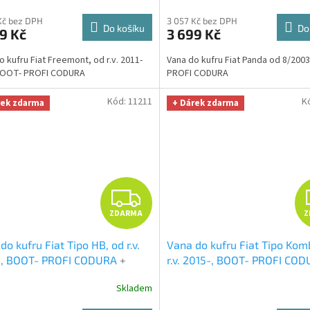
tě 299,-Kč
hodnotě 299,-Kč
M
Kč bez DPH
3 057 Kč bez DPH
Do košíku
Do
9 Kč
3 699 Kč
A
o kufru Fiat Freemont, od r.v. 2011-
Vana do kufru Fiat Panda od 8/200
BOOT- PROFI CODURA
PROFI CODURA
Kód:
11211
K
rek zdarma
+ Dárek zdarma
Z
ZDARMA
Z
D
do kufru Fiat Tipo HB, od r.v.
Vana do kufru Fiat Tipo Komb
A
-, BOOT- PROFI CODURA
+
r.v. 2015-, BOOT- PROFI CO
RZÁL utěrka z mikrovlákna
UNIVERZÁL utěrka z mikrovl
R
Skladem
 Smart Microfiber zdarma v
velká Smart Microfiber zdar
tě 299,-Kč
hodnotě 299,-Kč