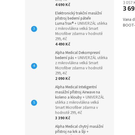
3 057 
4 690 Kč
3 69
Elektronický trakční masážní
přistroj bederní páteře
Vana do
LumaTrax®
+ UNIVERZÁL utěrka
BOOT-
z mikrovlákna velká Smart
Microfiber zdarma v hodnotě
299,-Kč
4 490 Kč
Alpha Medical Dekompresní
bederní pás
+ UNIVERZÁL utěrka
z mikrovlákna velká Smart
Microfiber zdarma v hodnotě
299,-Kč
2 090 Kč
Alpha Medical Inteligentní
masážní přístroj Airwave na
koleno a klouby
+ UNIVERZÁL
utěrka z mikrovlákna velká
Smart Microfiber zdarma v
hodnotě 299,-Kč
3 390 Kč
Alpha Medical chytrý masážní
přístroj na krk a šíji
+