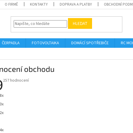
O FIRMĚ
KONTAKTY
DOPRAVA A PLATBY
OBCHODNÍ PODM
HLEDAT
ČERPADLA
FOTOVOLTAIKA
DOMÁCÍ SPOTŘEBIČE
RC MO
nocení obchodu
9
Průměrné
257 hodnocení
hodnocení
obchodu
je
8x
4,9
z
3x
5
hvězdiček.
2x
4x