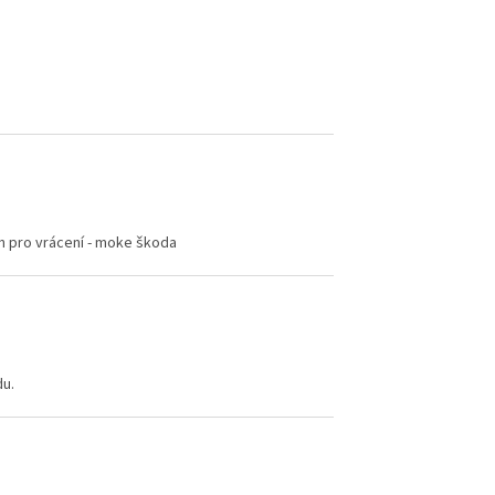
ín pro vrácení - moke škoda
du.