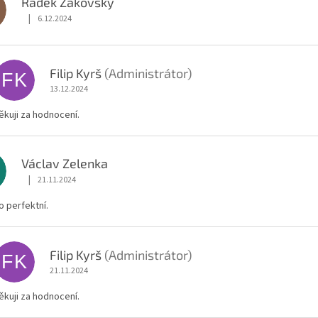
Radek Žákovský
|
6.12.2024
Hodnocení obchodu je 5 z 5 hvězdiček.
Filip Kyrš
(Administrátor)
FK
13.12.2024
ěkuji za hodnocení.
Václav Zelenka
|
21.11.2024
Hodnocení obchodu je 5 z 5 hvězdiček.
 perfektní.
Filip Kyrš
(Administrátor)
FK
21.11.2024
ěkuji za hodnocení.