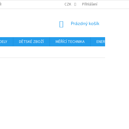
ÍNKY
PODMÍNKY OCHRANY OSOBNÍCH ÚDAJŮ
CZK
Přihlášení
FORMULÁŘ ODSTOUPE
NÁKUPNÍ
Prázdný košík
KOŠÍK
DELY
DĚTSKÉ ZBOŽÍ
MĚŘÍCÍ TECHNIKA
ENERGIE
Blo