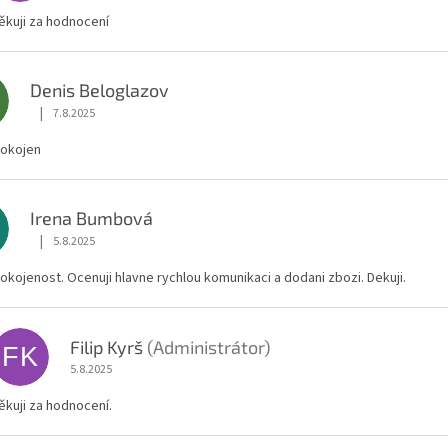
ěkuji za hodnocení
Denis Beloglazov
|
7.8.2025
Hodnocení obchodu je 5 z 5 hvězdiček.
pokojen
Irena Bumbová
|
5.8.2025
Hodnocení obchodu je 5 z 5 hvězdiček.
okojenost. Ocenuji hlavne rychlou komunikaci a dodani zbozi. Dekuji.
Filip Kyrš
(Administrátor)
FK
5.8.2025
ěkuji za hodnocení.