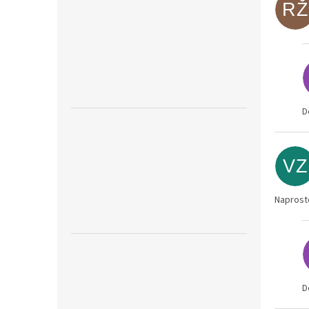
RŽ
D
VZ
Naprosto
D