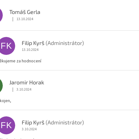
Tomáš Gerla
|
13.10.2024
Hodnocení obchodu je 5 z 5 hvězdiček.
Filip Kyrš
(Administrátor)
FK
13.10.2024
ěkujeme za hodnocení
Jaromir Horak
|
3.10.2024
Hodnocení obchodu je 5 z 5 hvězdiček.
kojen,
Filip Kyrš
(Administrátor)
FK
3.10.2024