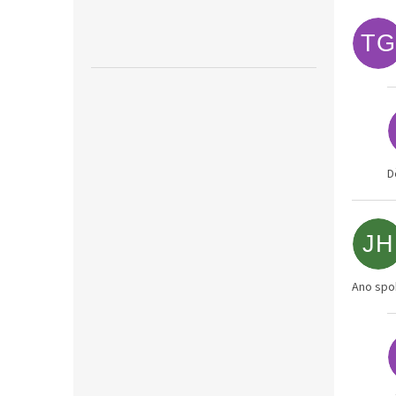
TG
D
JH
Ano spo