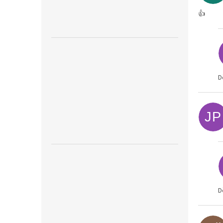
👍
D
JP
D