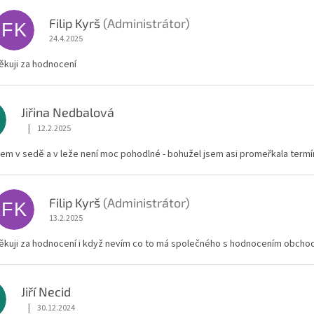
Filip Kyrš
(Administrátor)
FK
24.4.2025
ěkuji za hodnocení
Jiřina Nedbalová
|
12.2.2025
Hodnocení obchodu je 1 z 5 hvězdiček.
sem v sedě a v leže není moc pohodlné - bohužel jsem asi promeřkala term
Filip Kyrš
(Administrátor)
FK
13.2.2025
ěkuji za hodnocení i když nevím co to má společného s hodnocením obcho
Jiří Necid
|
30.12.2024
Hodnocení obchodu je 5 z 5 hvězdiček.