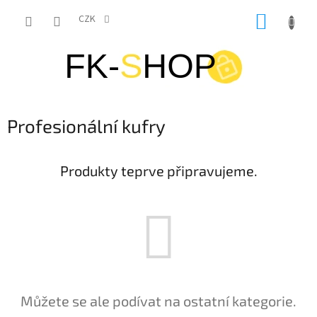
Přejít
NÁKUP
na
CZK
obsah
KOŠÍK
Profesionální kufry
Produkty teprve připravujeme.
Můžete se ale podívat na ostatní kategorie.