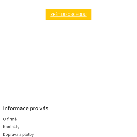
ZPĚT DO OBCHODU
Z
á
p
a
Informace pro vás
t
O firmě
í
Kontakty
Doprava a platby