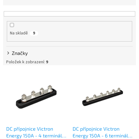
z
e
n
í
p
Na skladě
9
r
o
d
Značky
u
k
Položek k zobrazení:
9
t
V
ů
ý
p
i
s
p
r
o
d
DC přípojnice Victron
DC přípojnice Victron
u
Energy 150A - 4 terminály
Energy 150A - 6 terminálů