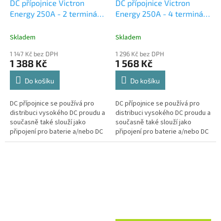
DC přípojnice Victron
DC přípojnice Victron
Energy 250A - 2 terminály
Energy 250A - 4 terminály
12 šroubků vč. krytu
vč. krytu
Skladem
Skladem
1 147 Kč bez DPH
1 296 Kč bez DPH
1 388 Kč
1 568 Kč
Do košíku
Do košíku
DC přípojnice se používá pro
DC přípojnice se používá pro
distribuci vysokého DC proudu a
distribuci vysokého DC proudu a
současně také slouží jako
současně také slouží jako
připojení pro baterie a/nebo DC
připojení pro baterie a/nebo DC
zařízení.
zařízení.