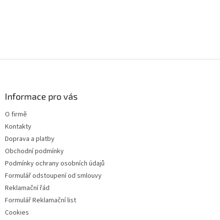
a
c
í
p
r
v
k
Z
y
á
v
p
ý
a
Informace pro vás
p
t
i
O firmě
s
í
u
Kontakty
Doprava a platby
Obchodní podmínky
Podmínky ochrany osobních údajů
Formulář odstoupení od smlouvy
Reklamační řád
Formulář Reklamační list
Cookies