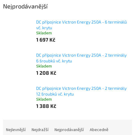
Nejprodávanější
DC přípojnice Victron Energy 250A - 6 terminálů
vč. krytu
Skladem
1 697 Kč
DC přípojnice Victron Energy 250A - 2 terminály
6 šroubků vč. krytu
Skladem
1 208 Kč
DC přípojnice Victron Energy 250A - 2 terminály
12 šroubků vč. krytu
Skladem
1 388 Kč
Ř
a
Nejlevnější
Nejdražší
Nejprodávanější
Abecedně