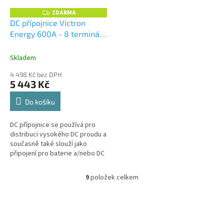
ZDARMA
Z
D
DC přípojnice Victron
A
Energy 600A - 8 terminálů
R
M
vč. krytu
A
Skladem
4 498 Kč bez DPH
5 443 Kč
Do košíku
DC přípojnice se používá pro
distribuci vysokého DC proudu a
současně také slouží jako
připojení pro baterie a/nebo DC
zařízení.
9
položek celkem
O
v
l
á
d