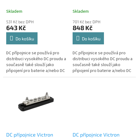
k
vč. krytu
vč. krytu
t
Skladem
Skladem
ů
531 Kč bez DPH
701 Kč bez DPH
643 Kč
848 Kč
Do košíku
Do košíku
DC přípojnice se používá pro
DC přípojnice se používá pro
distribuci vysokého DC proudu a
distribuci vysokého DC proudu a
současně také slouží jako
současně také slouží jako
připojení pro baterie a/nebo DC
připojení pro baterie a/nebo DC
zařízení.
zařízení.
DC přípojnice Victron
DC přípojnice Victron