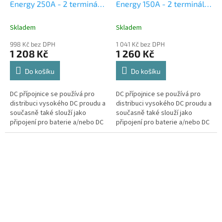
Energy 250A - 2 terminály
Energy 150A - 2 terminály
6 šroubků vč. krytu
20 šroubků vč. krytu
Skladem
Skladem
998 Kč bez DPH
1 041 Kč bez DPH
1 208 Kč
1 260 Kč
Do košíku
Do košíku
DC přípojnice se používá pro
DC přípojnice se používá pro
distribuci vysokého DC proudu a
distribuci vysokého DC proudu a
současně také slouží jako
současně také slouží jako
připojení pro baterie a/nebo DC
připojení pro baterie a/nebo DC
zařízení.
zařízení.