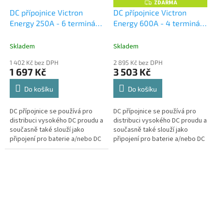
ZDARMA
Z
D
DC přípojnice Victron
DC přípojnice Victron
A
Energy 250A - 6 terminálů
Energy 600A - 4 terminály
R
M
vč. krytu
vč. krytu
A
Skladem
Skladem
1 402 Kč bez DPH
2 895 Kč bez DPH
1 697 Kč
3 503 Kč
Do košíku
Do košíku
DC přípojnice se používá pro
DC přípojnice se používá pro
distribuci vysokého DC proudu a
distribuci vysokého DC proudu a
současně také slouží jako
současně také slouží jako
připojení pro baterie a/nebo DC
připojení pro baterie a/nebo DC
zařízení.
zařízení.