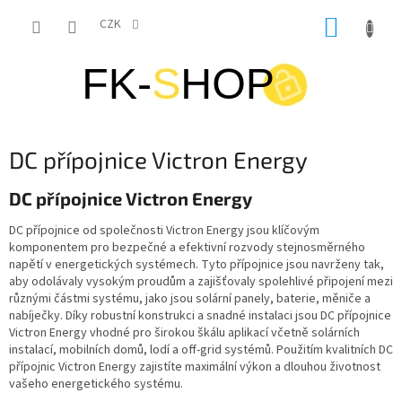
Přejít
NÁKUP
na
CZK
obsah
KOŠÍK
DC přípojnice Victron Energy
DC přípojnice Victron Energy
DC přípojnice od společnosti Victron Energy jsou klíčovým
komponentem pro bezpečné a efektivní rozvody stejnosměrného
napětí v energetických systémech. Tyto přípojnice jsou navrženy tak,
aby odolávaly vysokým proudům a zajišťovaly spolehlivé připojení mezi
různými částmi systému, jako jsou solární panely, baterie, měniče a
nabíječky. Díky robustní konstrukci a snadné instalaci jsou DC přípojnice
Victron Energy vhodné pro širokou škálu aplikací včetně solárních
instalací, mobilních domů, lodí a off-grid systémů. Použitím kvalitních DC
přípojnic Victron Energy zajistíte maximální výkon a dlouhou životnost
vašeho energetického systému.