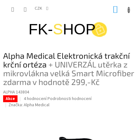
Přejít
NÁKUP
na
CZK
obsah
KOŠÍK
Alpha Medical Elektronická trakční
krční ortéza
+ UNIVERZÁL utěrka z
mikrovlákna velká Smart Microfiber
zdarma v hodnotě 299,-Kč
ALPHA 143804
Průměrné
4 hodnocení
Podrobnosti hodnocení
Akce
hodnocení
Značka:
Alpha Medical
produktu
je
5,0
z
5
hvězdiček.