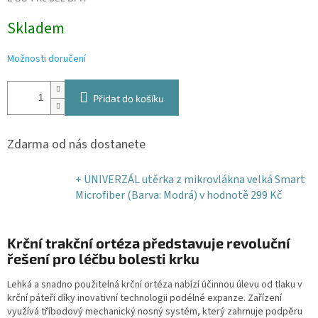
Měrná
Skladem
cena:
Možnosti doručení
Přidat do košíku
Zdarma od nás dostanete
+ UNIVERZÁL utěrka z mikrovlákna velká Smart
Microfiber (Barva: Modrá)
v hodnotě 299 Kč
Krční trakční ortéza představuje revoluční
řešení pro léčbu bolesti krku
Lehká a snadno použitelná krční ortéza nabízí účinnou úlevu od tlaku v
krční páteři díky inovativní technologii podélné expanze. Zařízení
využívá tříbodový mechanický nosný systém, který zahrnuje podpěru