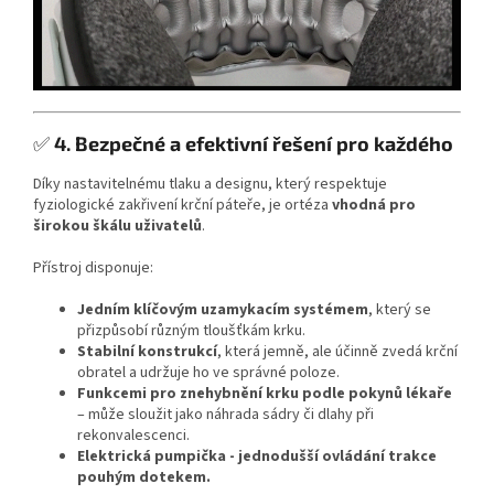
✅
4. Bezpečné a efektivní řešení pro každého
Díky nastavitelnému tlaku a designu, který respektuje
fyziologické zakřivení krční páteře, je ortéza
vhodná pro
širokou škálu uživatelů
.
Přístroj disponuje:
Jedním klíčovým uzamykacím systémem
, který se
přizpůsobí různým tloušťkám krku.
Stabilní konstrukcí
, která jemně, ale účinně zvedá krční
obratel a udržuje ho ve správné poloze.
Funkcemi pro znehybnění krku podle pokynů lékaře
– může sloužit jako náhrada sádry či dlahy při
rekonvalescenci.
Elektrická pumpička - jednodušší ovládání trakce
pouhým dotekem.