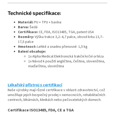
Technické specifikace:
Materiál:
PU + TPU + bavlna
Barva:
Šedá
Certifikace:
CE, FDA, ISO13485, TGA, patent USA
Rozměry:
Výška trakce 3,2–4,7 palce, obvod krku 13,7–
17,5 palce
Hmotnost:
Lehké a snadno přenosné 1,5 kg
Balení obsahuje:
1x Alpha Medical Elektronická trakční krční ortéza
1x Návod k použití angličtina, čeština, slovenština,
maďarština, slovinština
Lékařský přístroj s certifikací
Naše výrobky mají různé certifikace v oblasti zdravotnictví, což
umožňuje jejich bezpečný prodej v nemocnicích, rehabilitačních
centrech, lékárnách, klinikách nebo pečovatelských domech.
Certifikace ISO13485, FDA, CE a TGA