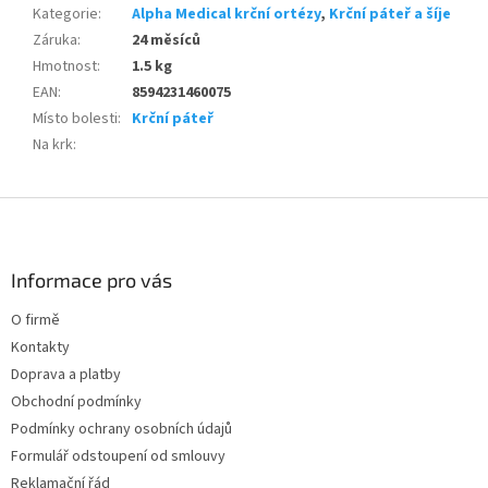
Kategorie
:
Alpha Medical krční ortézy
,
Krční páteř a šíje
Záruka
:
24 měsíců
Hmotnost
:
1.5 kg
EAN
:
8594231460075
Místo bolesti
:
Krční páteř
Na krk
:
Z
á
p
a
Informace pro vás
t
O firmě
í
Kontakty
Doprava a platby
Obchodní podmínky
Podmínky ochrany osobních údajů
Formulář odstoupení od smlouvy
Reklamační řád