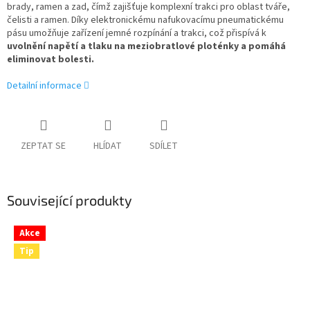
brady, ramen a zad, čímž zajišťuje komplexní trakci pro oblast tváře,
čelisti a ramen. Díky elektronickému nafukovacímu pneumatickému
pásu umožňuje zařízení jemné rozpínání a trakci, což přispívá k
uvolnění napětí a tlaku na meziobratlové ploténky a pomáhá
eliminovat bolesti.
Detailní informace
ZEPTAT SE
HLÍDAT
SDÍLET
Související produkty
Akce
Tip