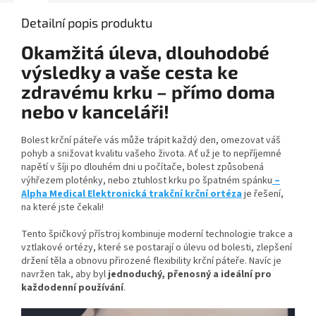
Detailní popis produktu
Okamžitá úleva, dlouhodobé
výsledky a vaše cesta ke
zdravému krku – přímo doma
nebo v kanceláři!
Bolest krční páteře vás může trápit každý den, omezovat váš
pohyb a snižovat kvalitu vašeho života. Ať už je to nepříjemné
napětí v šíji po dlouhém dni u počítače, bolest způsobená
výhřezem ploténky, nebo ztuhlost krku po špatném spánku
–
Alpha Medical Elektronická trakční krční ortéza
je řešení,
na které jste čekali!
Tento špičkový přístroj kombinuje moderní technologie trakce a
vztlakové ortézy, které se postarají o úlevu od bolesti, zlepšení
držení těla a obnovu přirozené flexibility krční páteře. Navíc je
navržen tak, aby byl
jednoduchý, přenosný a ideální pro
každodenní používání
.