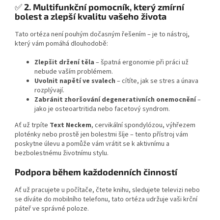
✅
2. Multifunkční pomocník, který zmírní
bolest a zlepší kvalitu vašeho života
Tato ortéza není pouhým dočasným řešením – je to nástroj,
který vám pomáhá dlouhodobě:
Zlepšit držení těla
– špatná ergonomie při práci už
nebude vaším problémem.
Uvolnit napětí ve svalech
– cítíte, jak se stres a únava
rozplývají.
Zabránit zhoršování degenerativních onemocnění
–
jako je osteoartritida nebo facetový syndrom.
Ať už trpíte
Text Neckem
, cervikální spondylózou, výhřezem
ploténky nebo prostě jen bolestmi šíje – tento přístroj vám
poskytne úlevu a pomůže vám vrátit se k aktivnímu a
bezbolestnému životnímu stylu.
Podpora během každodenních činností
Ať už pracujete u počítače, čtete knihu, sledujete televizi nebo
se díváte do mobilního telefonu, tato ortéza udržuje vaši krční
páteř ve správné poloze.