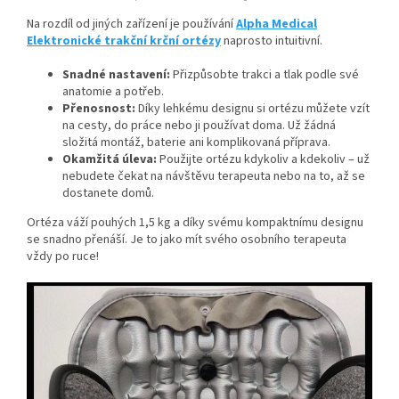
Na rozdíl od jiných zařízení je používání
Alpha Medical
Elektronické trakční krční ortézy
naprosto intuitivní.
Snadné nastavení:
Přizpůsobte trakci a tlak podle své
anatomie a potřeb.
Přenosnost:
Díky lehkému designu si ortézu můžete vzít
na cesty, do práce nebo ji používat doma. Už žádná
složitá montáž, baterie ani komplikovaná příprava.
Okamžitá úleva:
Použijte ortézu kdykoliv a kdekoliv – už
nebudete čekat na návštěvu terapeuta nebo na to, až se
dostanete domů.
Ortéza váží pouhých 1,5 kg a díky svému kompaktnímu designu
se snadno přenáší. Je to jako mít svého osobního terapeuta
vždy po ruce!