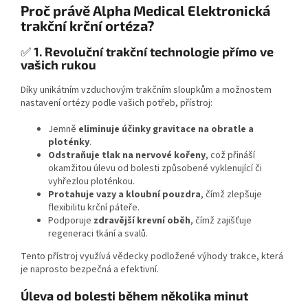
Proč právě Alpha Medical Elektronická
trakční krční ortéza?
✅
1. Revoluční trakční technologie přímo ve
vašich rukou
Díky unikátním vzduchovým trakčním sloupkům a možnostem
nastavení ortézy podle vašich potřeb, přístroj:
Jemně
eliminuje účinky gravitace na obratle a
ploténky
.
Odstraňuje tlak na nervové kořeny
, což přináší
okamžitou úlevu od bolesti způsobené vyklenující či
vyhřezlou ploténkou.
Protahuje vazy a kloubní pouzdra
, čímž zlepšuje
flexibilitu krční páteře.
Podporuje
zdravější krevní oběh
, čímž zajišťuje
regeneraci tkání a svalů.
Tento přístroj využívá vědecky podložené výhody trakce, která
je naprosto bezpečná a efektivní.
Úleva od bolesti během několika minut