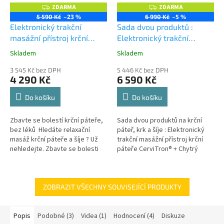
ZDARMA
ZDARMA
Z
Z
D
D
5 590 Kč
–23 %
6 990 Kč
–5 %
A
A
Elektronický trakční
Sada dvou produktů :
R
R
M
M
masážní přístroj krční
Elektronický trakční
A
A
páteře CerviTron®
+
masážní přístroj krční
Skladem
Skladem
Průměrné
Průměrné
UNIVERZÁL utěrka z
páteře CerviTron® + Chytrý
hodnocení
hodnocení
mikrovlákna velká Smart
3 545 Kč bez DPH
masážní přístroj na krk a
5 446 Kč bez DPH
produktu
produktu
4 290 Kč
6 590 Kč
Microfiber zdarma v
šíji
je
je
5,0
5,0
hodnotě 299,-Kč
Do košíku
Do košíku
z
z
5
5
Zbavte se bolestí krční páteře,
Sada dvou produktů na krční
hvězdiček.
hvězdiček.
bez léků Hledáte relaxační
páteř, krk a šíje : Elektronický
masáž krční páteře a šíje ? Už
trakční masážní přístroj krční
nehledejte. Zbavte se bolesti
páteře CerviTron® + Chytrý
krku s naším zařízením
masážní přístroj na krk a šíje
Elektronický trakční...
ZOBRAZIT VŠECHNY SOUVISEJÍCÍ PRODUKTY
Popis
Podobné (3)
Videa (1)
Hodnocení (4)
Diskuze