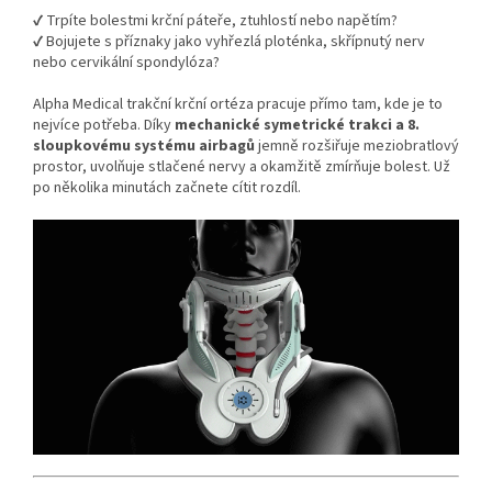
✔ Trpíte bolestmi krční páteře, ztuhlostí nebo napětím?
✔ Bojujete s příznaky jako vyhřezlá ploténka, skřípnutý nerv
nebo cervikální spondylóza?
Alpha Medical trakční krční ortéza pracuje přímo tam, kde je to
nejvíce potřeba. Díky
mechanické symetrické trakci a 8.
sloupkovému systému airbagů
jemně rozšiřuje meziobratlový
prostor, uvolňuje stlačené nervy a okamžitě zmírňuje bolest. Už
po několika minutách začnete cítit rozdíl.