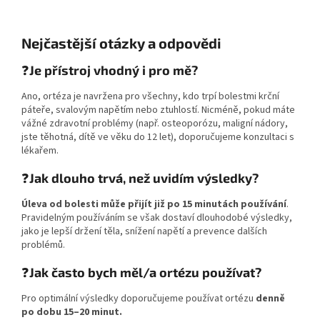
Nejčastější otázky a odpovědi
❓
Je přístroj vhodný i pro mě?
Ano, ortéza je navržena pro všechny, kdo trpí bolestmi krční
páteře, svalovým napětím nebo ztuhlostí. Nicméně, pokud máte
vážné zdravotní problémy (např. osteoporózu, maligní nádory,
jste těhotná, dítě ve věku do 12 let), doporučujeme konzultaci s
lékařem.
❓
Jak dlouho trvá, než uvidím výsledky?
Úleva od bolesti může přijít již po 15 minutách používání
.
Pravidelným používáním se však dostaví dlouhodobé výsledky,
jako je lepší držení těla, snížení napětí a prevence dalších
problémů.
❓
Jak často bych měl/a ortézu používat?
Pro optimální výsledky doporučujeme používat ortézu
denně
po dobu 15–20 minut.