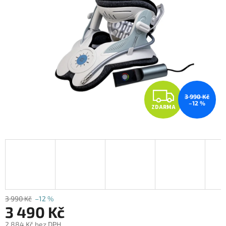
Z
3 990 Kč
–12 %
ZDARMA
D
A
R
M
A
3 990 Kč
–12 %
3 490 Kč
2 884 Kč bez DPH