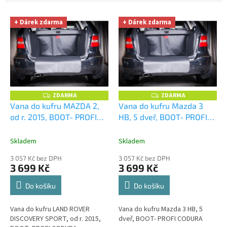
u
V
k
+ Dárek zdarma
+ Dárek zdarma
ý
t
p
ů
i
s
p
r
o
ZDARMA
ZDARMA
Z
Z
D
D
d
Vana do kufru MAZDA 2,
Vana do kufru Mazda 3
A
A
u
od r. 2015, BOOT- PROFI
HB, 5 dveř, BOOT- PROFI
R
R
M
M
k
CODURA
+ UNIVERZÁL
CODURA
+ UNIVERZÁL
A
A
t
utěrka z mikrovlákna
utěrka z mikrovlákna
Skladem
Skladem
ů
velká Smart Microfiber
velká Smart Microfiber
3 057 Kč bez DPH
3 057 Kč bez DPH
zdarma v hodnotě 299,-Kč
zdarma v hodnotě 299,-Kč
3 699 Kč
3 699 Kč
Do košíku
Do košíku
Vana do kufru LAND ROVER
Vana do kufru Mazda 3 HB, 5
DISCOVERY SPORT, od r. 2015,
dveř, BOOT- PROFI CODURA