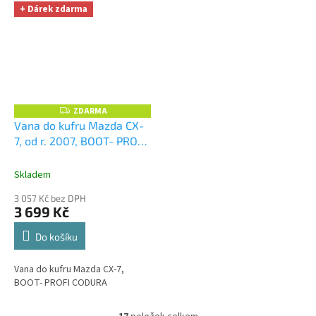
+ Dárek zdarma
ZDARMA
Z
D
Vana do kufru Mazda CX-
A
7, od r. 2007, BOOT- PROFI
R
M
CODURA
+ UNIVERZÁL
A
utěrka z mikrovlákna
Skladem
velká Smart Microfiber
3 057 Kč bez DPH
zdarma v hodnotě 299,-Kč
3 699 Kč
Do košíku
Vana do kufru Mazda CX-7,
BOOT- PROFI CODURA