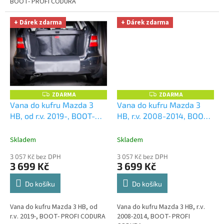
BOOT- PROFI CODURA
+ Dárek zdarma
+ Dárek zdarma
ZDARMA
ZDARMA
Z
Z
D
D
Vana do kufru Mazda 3
Vana do kufru Mazda 3
A
A
HB, od r.v. 2019-, BOOT-
HB, r.v. 2008-2014, BOOT-
R
R
M
M
PROFI CODURA
+
PROFI CODURA
+
A
A
UNIVERZÁL utěrka z
UNIVERZÁL utěrka z
Skladem
Skladem
mikrovlákna velká Smart
mikrovlákna velká Smart
3 057 Kč bez DPH
3 057 Kč bez DPH
Microfiber zdarma v
Microfiber zdarma v
3 699 Kč
3 699 Kč
hodnotě 299,-Kč
hodnotě 299,-Kč
Do košíku
Do košíku
Vana do kufru Mazda 3 HB, od
Vana do kufru Mazda 3 HB, r.v.
r.v. 2019-, BOOT- PROFI CODURA
2008-2014, BOOT- PROFI