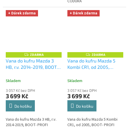
CODURA
+ Dárek zdarma
+ Dárek zdarma
ZDARMA
ZDARMA
Z
Z
D
D
Vana do kufru Mazda 3
Vana do kufru Mazda 5
A
A
HB, r.v. 2014-2019, BOOT-
Kombi CR1, od 2005,
R
R
M
M
PROFI CODURA
+
BOOT- PROFI CODURA
+
A
A
UNIVERZÁL utěrka z
UNIVERZÁL utěrka z
Skladem
Skladem
mikrovlákna velká Smart
mikrovlákna velká Smart
3 057 Kč bez DPH
3 057 Kč bez DPH
Microfiber zdarma v
Microfiber zdarma v
3 699 Kč
3 699 Kč
hodnotě 299,-Kč
hodnotě 299,-Kč
Do košíku
Do košíku
Vana do kufru Mazda 3 HB, r.v.
Vana do kufru Mazda 5 Kombi
2014-2019, BOOT- PROFI
CR1, od 2005, BOOT- PROFI