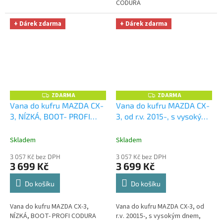
CODURA
+ Dárek zdarma
+ Dárek zdarma
ZDARMA
ZDARMA
Z
Z
D
D
Vana do kufru MAZDA CX-
Vana do kufru MAZDA CX-
A
A
3, NÍZKÁ, BOOT- PROFI
3, od r.v. 2015-, s vysokým
R
R
M
M
CODURA
+ UNIVERZÁL
dnem, BOOT- PROFI
A
A
utěrka z mikrovlákna
CODURA
+ UNIVERZÁL
Skladem
Skladem
velká Smart Microfiber
utěrka z mikrovlákna
3 057 Kč bez DPH
3 057 Kč bez DPH
zdarma v hodnotě 299,-Kč
velká Smart Microfiber
3 699 Kč
3 699 Kč
zdarma v hodnotě 299,-Kč
Do košíku
Do košíku
Vana do kufru MAZDA CX-3,
Vana do kufru MAZDA CX-3, od
NÍZKÁ, BOOT- PROFI CODURA
r.v. 20015-, s vysokým dnem,