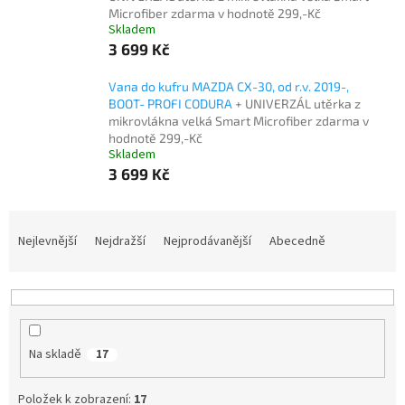
Microfiber zdarma v hodnotě 299,-Kč
Skladem
3 699 Kč
Vana do kufru MAZDA CX-30, od r.v. 2019-,
BOOT- PROFI CODURA
+ UNIVERZÁL utěrka z
mikrovlákna velká Smart Microfiber zdarma v
hodnotě 299,-Kč
Skladem
3 699 Kč
Ř
a
Nejlevnější
Nejdražší
Nejprodávanější
Abecedně
z
e
n
í
p
Na skladě
17
r
o
d
Položek k zobrazení:
17