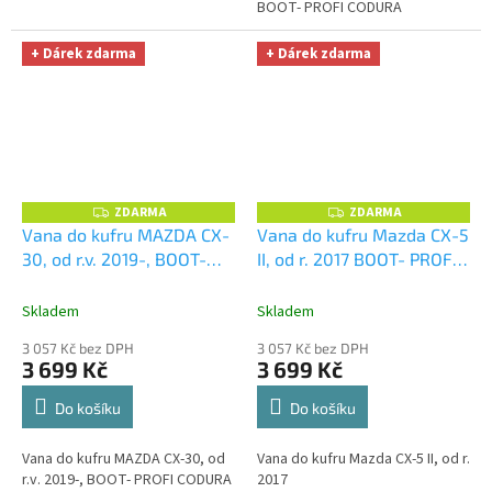
BOOT- PROFI CODURA
+ Dárek zdarma
+ Dárek zdarma
ZDARMA
ZDARMA
Z
Z
D
D
Vana do kufru MAZDA CX-
Vana do kufru Mazda CX-5
A
A
30, od r.v. 2019-, BOOT-
II, od r. 2017 BOOT- PROFI
R
R
M
M
PROFI CODURA
+
CODURA
+ UNIVERZÁL
A
A
UNIVERZÁL utěrka z
utěrka z mikrovlákna
Skladem
Skladem
mikrovlákna velká Smart
velká Smart Microfiber
3 057 Kč bez DPH
3 057 Kč bez DPH
Microfiber zdarma v
zdarma v hodnotě 299,-Kč
3 699 Kč
3 699 Kč
hodnotě 299,-Kč
Do košíku
Do košíku
Vana do kufru MAZDA CX-30, od
Vana do kufru Mazda CX-5 II, od r.
r.v. 2019-, BOOT- PROFI CODURA
2017