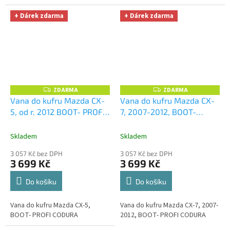
+ Dárek zdarma
+ Dárek zdarma
ZDARMA
ZDARMA
Z
Z
D
D
Vana do kufru Mazda CX-
Vana do kufru Mazda CX-
A
A
5, od r. 2012 BOOT- PROFI
7, 2007-2012, BOOT-
R
R
M
M
CODURA
+ UNIVERZÁL
PROFI CODURA
+
A
A
utěrka z mikrovlákna
UNIVERZÁL utěrka z
Skladem
Skladem
velká Smart Microfiber
mikrovlákna velká Smart
3 057 Kč bez DPH
3 057 Kč bez DPH
zdarma v hodnotě 299,-Kč
Microfiber zdarma v
3 699 Kč
3 699 Kč
hodnotě 299,-Kč
Do košíku
Do košíku
Vana do kufru Mazda CX-5,
Vana do kufru Mazda CX-7, 2007-
BOOT- PROFI CODURA
2012, BOOT- PROFI CODURA