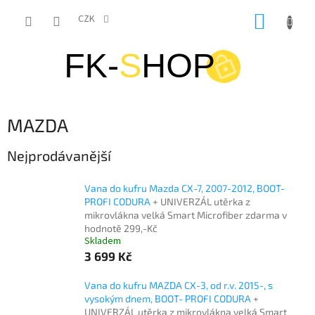
Přejít
NÁKUP
na
CZK
obsah
KOŠÍK
MAZDA
Nejprodávanější
Vana do kufru Mazda CX-7, 2007-2012, BOOT-
PROFI CODURA
+ UNIVERZÁL utěrka z
mikrovlákna velká Smart Microfiber zdarma v
hodnotě 299,-Kč
Skladem
3 699 Kč
Vana do kufru MAZDA CX-3, od r.v. 2015-, s
vysokým dnem, BOOT- PROFI CODURA
+
UNIVERZÁL utěrka z mikrovlákna velká Smart