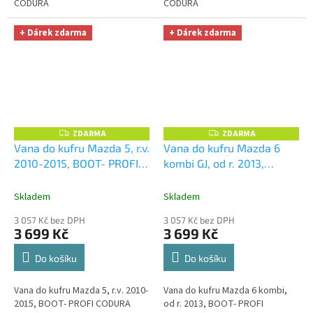
CODURA
CODURA
+ Dárek zdarma
+ Dárek zdarma
ZDARMA
ZDARMA
Z
Z
D
D
Vana do kufru Mazda 5, r.v.
Vana do kufru Mazda 6
A
A
2010-2015, BOOT- PROFI
kombi GJ, od r. 2013,
R
R
M
M
CODURA
+ UNIVERZÁL
BOOT- PROFI CODURA
+
A
A
utěrka z mikrovlákna
UNIVERZÁL utěrka z
Skladem
Skladem
velká Smart Microfiber
mikrovlákna velká Smart
3 057 Kč bez DPH
3 057 Kč bez DPH
zdarma v hodnotě 299,-Kč
Microfiber zdarma v
3 699 Kč
3 699 Kč
hodnotě 299,-Kč
Do košíku
Do košíku
Vana do kufru Mazda 5, r.v. 2010-
Vana do kufru Mazda 6 kombi,
2015, BOOT- PROFI CODURA
od r. 2013, BOOT- PROFI