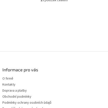
17
položek celkem
O
v
l
á
d
a
c
í
p
r
v
k
Z
y
á
v
p
ý
a
Informace pro vás
p
t
i
O firmě
s
í
u
Kontakty
Doprava a platby
Obchodní podmínky
Podmínky ochrany osobních údajů