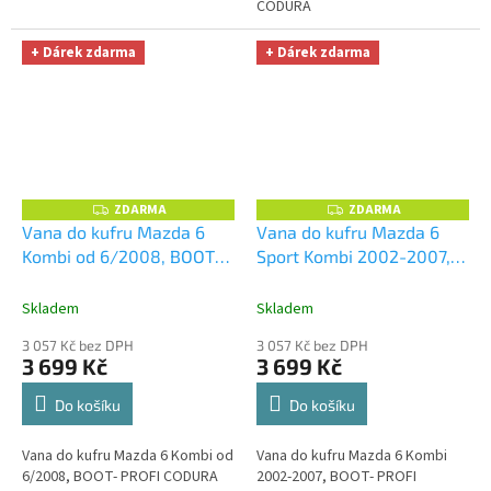
CODURA
+ Dárek zdarma
+ Dárek zdarma
ZDARMA
ZDARMA
Z
Z
D
D
Vana do kufru Mazda 6
Vana do kufru Mazda 6
A
A
Kombi od 6/2008, BOOT-
Sport Kombi 2002-2007,
R
R
M
M
PROFI CODURA
+
BOOT- PROFI CODURA
+
A
A
UNIVERZÁL utěrka z
UNIVERZÁL utěrka z
Skladem
Skladem
mikrovlákna velká Smart
mikrovlákna velká Smart
3 057 Kč bez DPH
3 057 Kč bez DPH
Microfiber zdarma v
Microfiber zdarma v
3 699 Kč
3 699 Kč
hodnotě 299,-Kč
hodnotě 299,-Kč
Do košíku
Do košíku
Vana do kufru Mazda 6 Kombi od
Vana do kufru Mazda 6 Kombi
6/2008, BOOT- PROFI CODURA
2002-2007, BOOT- PROFI