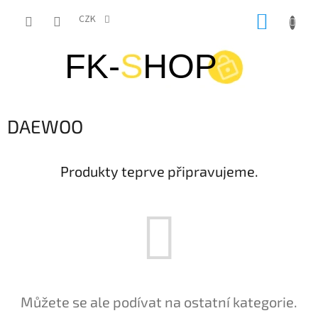
Přejít
NÁKUP
na
CZK
obsah
KOŠÍK
DAEWOO
Produkty teprve připravujeme.
Můžete se ale podívat na ostatní kategorie.