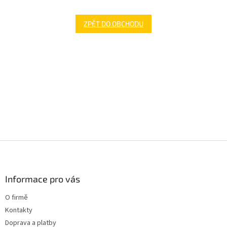
ZPĚT DO OBCHODU
Z
á
p
a
Informace pro vás
t
O firmě
í
Kontakty
Doprava a platby