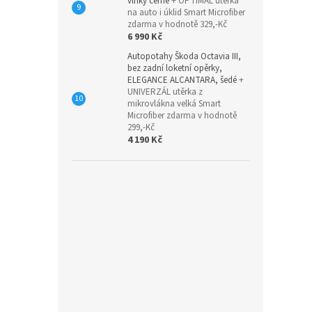
vlnky černé
+ OPTIMÁL utěrka
na auto i úklid Smart Microfiber
zdarma v hodnotě 329,-Kč
6 990 Kč
Autopotahy Škoda Octavia III,
bez zadní loketní opěrky,
ELEGANCE ALCANTARA, šedé
+
UNIVERZÁL utěrka z
mikrovlákna velká Smart
Microfiber zdarma v hodnotě
299,-Kč
4 190 Kč