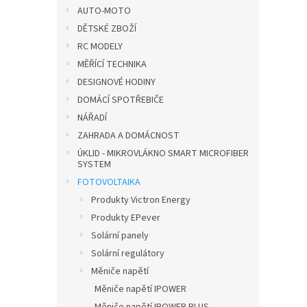
n
AUTO-MOTO
e
DĚTSKÉ ZBOŽÍ
l
RC MODELY
MĚŘÍCÍ TECHNIKA
DESIGNOVÉ HODINY
DOMÁCÍ SPOTŘEBIČE
NÁŘADÍ
ZAHRADA A DOMÁCNOST
ÚKLID - MIKROVLÁKNO SMART MICROFIBER
SYSTEM
FOTOVOLTAIKA
Produkty Victron Energy
Produkty EPever
Solární panely
Solární regulátory
Měniče napětí
Měniče napětí IPOWER