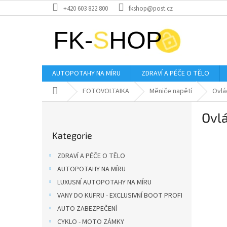
Přejít
+420 603 822 800
fkshop@post.cz
na
obsah
AUTOPOTAHY NA MÍRU
ZDRAVÍ A PÉČE O TĚLO
Domů
FOTOVOLTAIKA
Měniče napětí
Ovlá
P
Ovlá
o
Přeskočit
s
Kategorie
kategorie
t
r
ZDRAVÍ A PÉČE O TĚLO
a
AUTOPOTAHY NA MÍRU
n
LUXUSNÍ AUTOPOTAHY NA MÍRU
n
í
VANY DO KUFRU - EXCLUSIVNÍ BOOT PROFI
p
AUTO ZABEZPEČENÍ
a
CYKLO - MOTO ZÁMKY