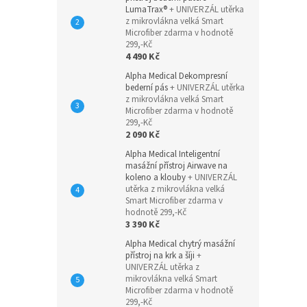
LumaTrax®
+ UNIVERZÁL utěrka
z mikrovlákna velká Smart
Microfiber zdarma v hodnotě
299,-Kč
4 490 Kč
Alpha Medical Dekompresní
bederní pás
+ UNIVERZÁL utěrka
z mikrovlákna velká Smart
Microfiber zdarma v hodnotě
299,-Kč
2 090 Kč
Alpha Medical Inteligentní
masážní přístroj Airwave na
koleno a klouby
+ UNIVERZÁL
utěrka z mikrovlákna velká
Smart Microfiber zdarma v
hodnotě 299,-Kč
3 390 Kč
Alpha Medical chytrý masážní
přístroj na krk a šíji
+
UNIVERZÁL utěrka z
mikrovlákna velká Smart
Microfiber zdarma v hodnotě
299,-Kč