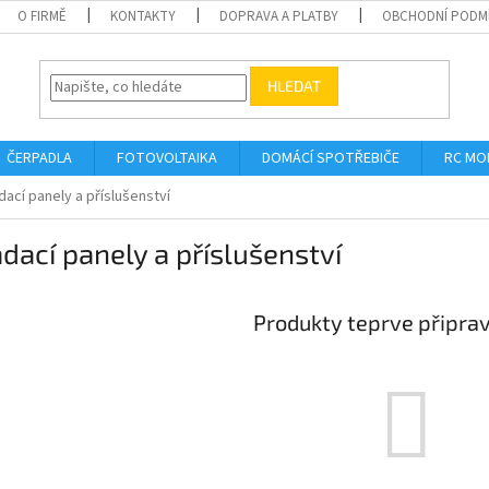
O FIRMĚ
KONTAKTY
DOPRAVA A PLATBY
OBCHODNÍ PODM
HLEDAT
ČERPADLA
FOTOVOLTAIKA
DOMÁCÍ SPOTŘEBIČE
RC MO
dací panely a příslušenství
dací panely a příslušenství
Produkty teprve připra