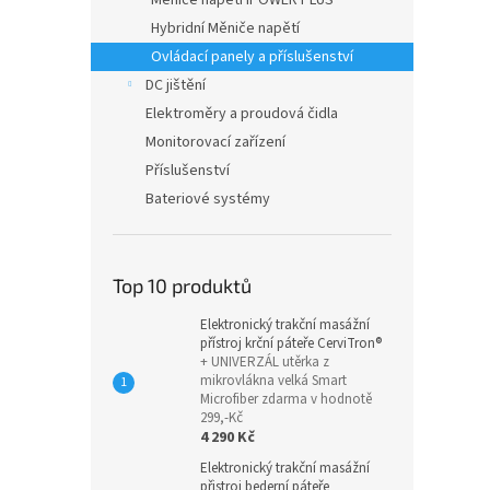
Měniče napětí IPOWER PLUS
Hybridní Měniče napětí
Ovládací panely a příslušenství
DC jištění
Elektroměry a proudová čidla
Monitorovací zařízení
Příslušenství
Bateriové systémy
Top 10 produktů
Elektronický trakční masážní
přístroj krční páteře CerviTron®
+ UNIVERZÁL utěrka z
mikrovlákna velká Smart
Microfiber zdarma v hodnotě
299,-Kč
4 290 Kč
Elektronický trakční masážní
přistroj bederní páteře