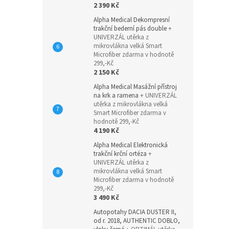
2 390 Kč
Alpha Medical Dekompresní
trakční bederní pás double
+
UNIVERZÁL utěrka z
mikrovlákna velká Smart
Microfiber zdarma v hodnotě
299,-Kč
2 150 Kč
Alpha Medical Masážní přístroj
na krk a ramena
+ UNIVERZÁL
utěrka z mikrovlákna velká
Smart Microfiber zdarma v
hodnotě 299,-Kč
4 190 Kč
Alpha Medical Elektronická
trakční krční ortéza
+
UNIVERZÁL utěrka z
mikrovlákna velká Smart
Microfiber zdarma v hodnotě
299,-Kč
3 490 Kč
Autopotahy DACIA DUSTER II,
od r. 2018, AUTHENTIC DOBLO,