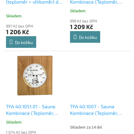
u
(teploměr + vlhkoměr) do
Kombinace (Teploměr,
k
sauny
Vlhkoměr)
Skladem
Průměrné
t
Skladem
hodnocení
ů
999 Kč bez DPH
produktu
1 209 Kč
997 Kč bez DPH
je
1 206 Kč
5,0
Do košíku
z
Do košíku
5
hvězdiček.
TFA 40.1051.01 - Sauna
TFA 40.1007 - Sauna
Kombinace (Teploměr,
Kombinace (Teploměr,
Vlhkoměr)
Vlhkoměr)
Skladem
Průměrné
Skladem za 14 dní
hodnocení
1 074 Kč bez DPH