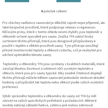
6
položek celkem
O
v
l
Pro všechny nadšence saunování je důležité zajistit nejen příjemné, ale
á
také bezpečné prostředí, které podporuje relaxaci a regeneraci.
d
Klíčovými prvky, které v tomto ohledu nesmí chybět, jsou teploměr a
a
vlhkoměr určené speciálně pro saunu. Značka TFA nabízí široký
c
sortiment těchto přístrojů, které jsou designově přizpůsobeny k
í
použití v teplém a vlhkém prostředí sauny. Tyto přístroje umožňují
p
přesné monitorování teploty a vlhkosti vzduchu, což je nezbytné pro
r
udržení optimálního klimatu sauny.
v
k
Teploměry a vlhkoměry TFA jsou vyrobeny z kvalitních materiálů, které
y
zaručují dlouhou životnost a odolnost vůči vysokým teplotám a
v
vlhkosti, které jsou pro sauny typické. Díky snadné čitelnosti displejů
ý
těchto přístrojů můžete během saunování jednoduše sledovat aktuální
p
hodnoty a přizpůsobit tak teplotu nebo vlhkost podle vašich osobních
i
preferencí.
s
u
Výběr správného teploměru a vlhkoměru do sauny od TFA by měl
záviset na vašich specifických potřebách a požadavcích. Některé
modely nabízejí základní funkce, zatímco jiné mohou zahrnovat