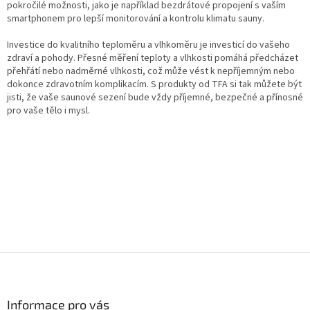
pokročilé možnosti, jako je například bezdrátové propojení s vaším
smartphonem pro lepší monitorování a kontrolu klimatu sauny.
Investice do kvalitního teploměru a vlhkoměru je investicí do vašeho
zdraví a pohody. Přesné měření teploty a vlhkosti pomáhá předcházet
přehřátí nebo nadměrné vlhkosti, což může vést k nepříjemným nebo
dokonce zdravotním komplikacím. S produkty od TFA si tak můžete být
jisti, že vaše saunové sezení bude vždy příjemné, bezpečné a přínosné
pro vaše tělo i mysl.
Z
á
p
a
Informace pro vás