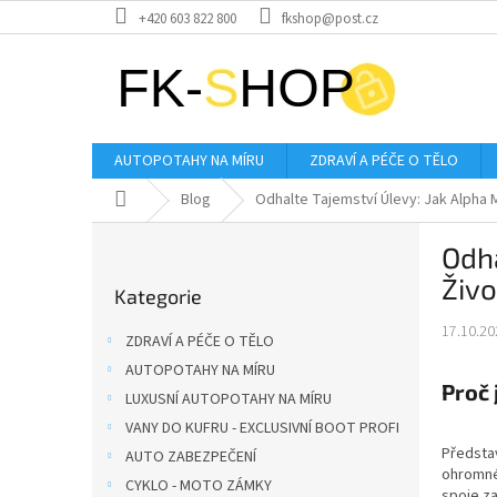
Přejít
+420 603 822 800
fkshop@post.cz
na
obsah
AUTOPOTAHY NA MÍRU
ZDRAVÍ A PÉČE O TĚLO
Domů
Blog
Odhalte Tajemství Úlevy: Jak Alpha M
P
Odha
o
Přeskočit
s
Živo
Kategorie
kategorie
t
r
17.10.20
ZDRAVÍ A PÉČE O TĚLO
a
AUTOPOTAHY NA MÍRU
n
Proč 
LUXUSNÍ AUTOPOTAHY NA MÍRU
n
í
VANY DO KUFRU - EXCLUSIVNÍ BOOT PROFI
p
Představ
AUTO ZABEZPEČENÍ
ohromné 
a
CYKLO - MOTO ZÁMKY
spoje za