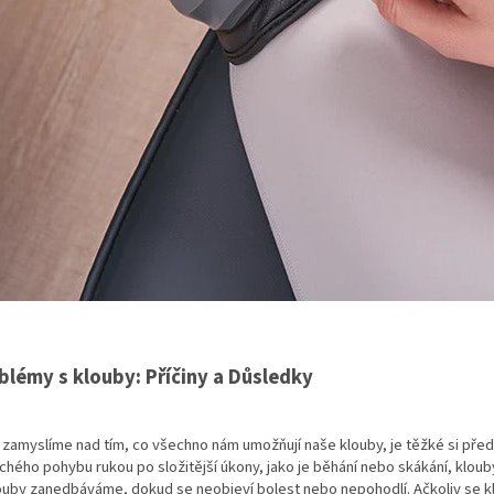
oblémy s klouby: Příčiny a Důsledky
zamyslíme nad tím, co všechno nám umožňují naše klouby, je těžké si předs
hého pohybu rukou po složitější úkony, jako je běhání nebo skákání, klouby 
louby zanedbáváme, dokud se neobjeví bolest nebo nepohodlí. Ačkoliv se k