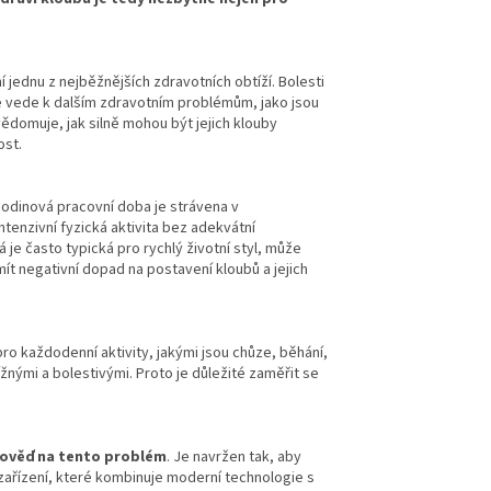
iní jednu z nejběžnějších zdravotních obtíží. Bolesti
le vede k dalším zdravotním problémům, jako jsou
ědomuje, jak silně mohou být jejich klouby
ost.
hodinová pracovní doba je strávena v
tenzivní fyzická aktivita bez adekvátní
je často typická pro rychlý životní styl, může
t negativní dopad na postavení kloubů a jejich
ro každodenní aktivity, jakými jsou chůze, běhání,
žnými a bolestivými. Proto je důležité zaměřit se
pověď na tento problém
. Je navržen tak, aby
o zařízení, které kombinuje moderní technologie s