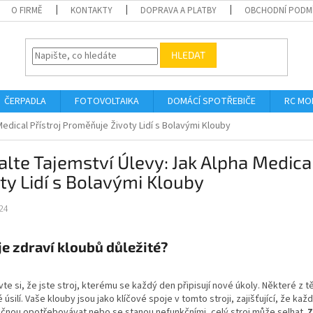
O FIRMĚ
KONTAKTY
DOPRAVA A PLATBY
OBCHODNÍ PODM
HLEDAT
ČERPADLA
FOTOVOLTAIKA
DOMÁCÍ SPOTŘEBIČE
RC MO
edical Přístroj Proměňuje Životy Lidí s Bolavými Klouby
lte Tajemství Úlevy: Jak Alpha Medica
ty Lidí s Bolavými Klouby
24
je zdraví kloubů důležité?
te si, že jste stroj, kterému se každý den připisují nové úkoly. Některé z 
úsilí. Vaše klouby jsou jako klíčové spoje v tomto stroji, zajišťující, že kaž
čnou opotřebovávat nebo se stanou nefunkčními, celý stroj může selhat.
Z