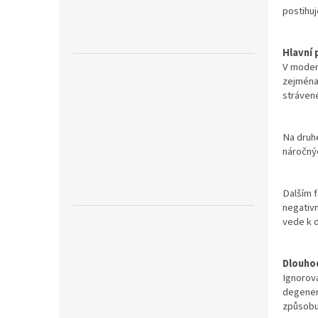
postihuj
Hlavní 
V modern
zejména 
strávené
Na druhé
náročný
Dalším f
negativn
vede k 
Dlouho
Ignorová
degener
způsobu