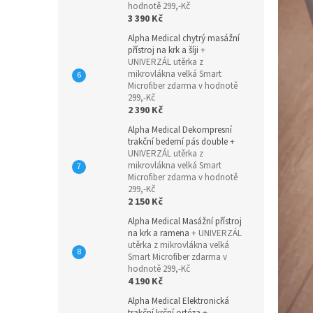
hodnotě 299,-Kč
3 390 Kč
Alpha Medical chytrý masážní
přístroj na krk a šíji
+
UNIVERZÁL utěrka z
mikrovlákna velká Smart
Microfiber zdarma v hodnotě
299,-Kč
2 390 Kč
Alpha Medical Dekompresní
trakční bederní pás double
+
UNIVERZÁL utěrka z
mikrovlákna velká Smart
Microfiber zdarma v hodnotě
299,-Kč
2 150 Kč
Alpha Medical Masážní přístroj
na krk a ramena
+ UNIVERZÁL
utěrka z mikrovlákna velká
Smart Microfiber zdarma v
hodnotě 299,-Kč
4 190 Kč
Alpha Medical Elektronická