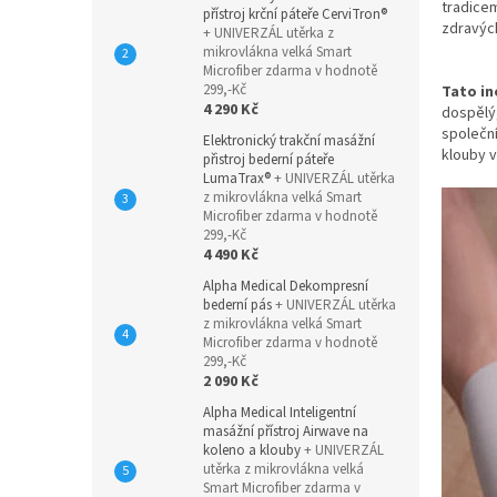
tradicem
přístroj krční páteře CerviTron®
zdravých
+ UNIVERZÁL utěrka z
mikrovlákna velká Smart
Microfiber zdarma v hodnotě
299,-Kč
Tato in
4 290 Kč
dospělý,
společn
Elektronický trakční masážní
klouby v
přistroj bederní páteře
LumaTrax®
+ UNIVERZÁL utěrka
z mikrovlákna velká Smart
Microfiber zdarma v hodnotě
299,-Kč
4 490 Kč
Alpha Medical Dekompresní
bederní pás
+ UNIVERZÁL utěrka
z mikrovlákna velká Smart
Microfiber zdarma v hodnotě
299,-Kč
2 090 Kč
Alpha Medical Inteligentní
masážní přístroj Airwave na
koleno a klouby
+ UNIVERZÁL
utěrka z mikrovlákna velká
Smart Microfiber zdarma v