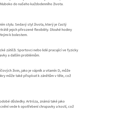
t hluboko do našeho každodenního života.
m stylu. Sedavý styl života, který je častý
rátě jejich přirozené flexibility. Dlouhé hodiny
ylnými k bolestem.
ké zátěži. Sportovci nebo lidé pracující ve fyzicky
pavky a dalším problémům.
čových živin, jako je vápník a vitamín D, může
ukry může také přispívat k zánětům v těle, což
hodobé důsledky. Artróza, známá také jako
cnění vede k opotřebení chrupavky a kostí, což