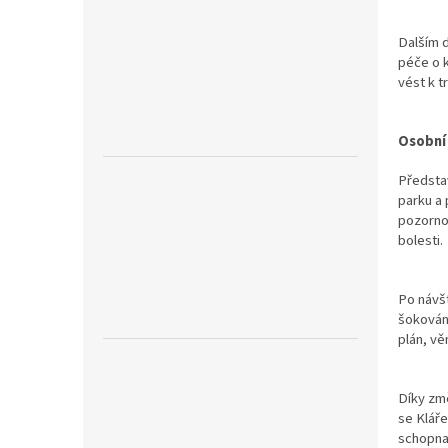
Dalším 
péče o k
vést k 
Osobní 
Představ
parku a 
pozornos
bolesti.
Po návšt
šokována
plán, vě
Díky zm
se Kláře
schopna