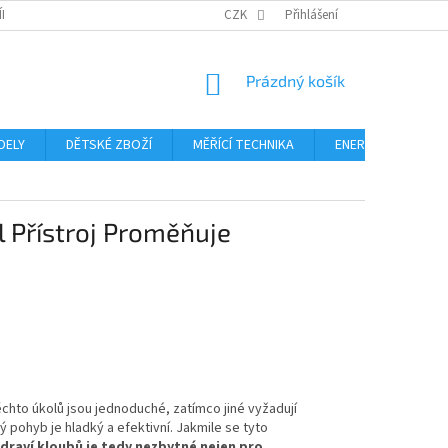
ÍNKY
PODMÍNKY OCHRANY OSOBNÍCH ÚDAJŮ
CZK
Přihlášení
FORMULÁŘ ODSTOUPE
NÁKUPNÍ
Prázdný košík
KOŠÍK
DELY
DĚTSKÉ ZBOŽÍ
MĚŘÍCÍ TECHNIKA
ENERGIE
Blo
l Přístroj Proměňuje
těchto úkolů jsou jednoduché, zatímco jiné vyžadují
dý pohyb je hladký a efektivní. Jakmile se tyto
draví kloubů je tedy nezbytné nejen pro