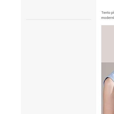
Tento př
moderním