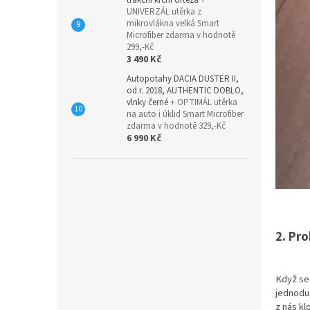
trakční krční ortéza
+
UNIVERZÁL utěrka z
mikrovlákna velká Smart
Microfiber zdarma v hodnotě
299,-Kč
3 490 Kč
Autopotahy DACIA DUSTER II,
od r. 2018, AUTHENTIC DOBLO,
vlnky černé
+ OPTIMÁL utěrka
na auto i úklid Smart Microfiber
zdarma v hodnotě 329,-Kč
6 990 Kč
2. Pr
Když se 
jednoduc
z nás k