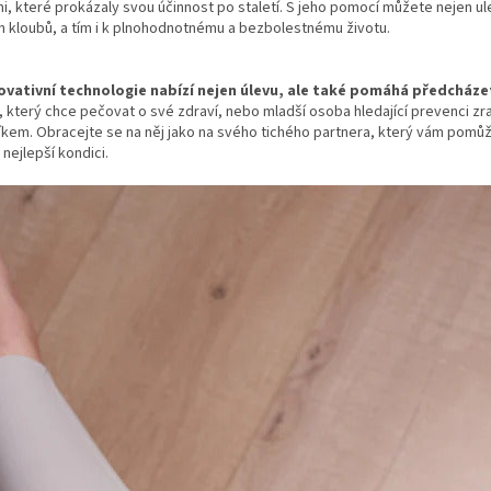
i, které prokázaly svou účinnost po staletí. S jeho pomocí můžete nejen ulev
 kloubů, a tím i k plnohodnotnému a bezbolestnému životu.
ovativní technologie nabízí nejen úlevu, ale také pomáhá předcház
 který chce pečovat o své zdraví, nebo mladší osoba hledající prevenci zran
íkem. Obracejte se na něj jako na svého tichého partnera, který vám pomů
 nejlepší kondici.