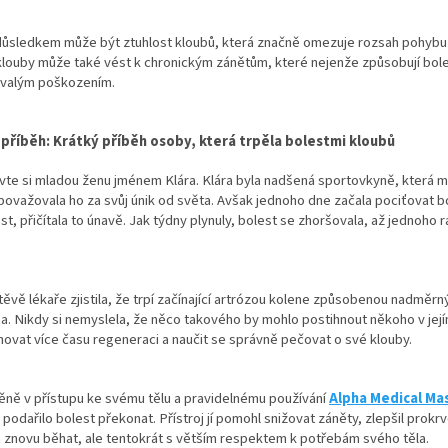
důsledkem může být ztuhlost kloubů, která značně omezuje rozsah pohybu 
louby může také vést k chronickým zánětům, které nejenže způsobují bole
trvalým poškozením.
příběh: Krátký příběh osoby, která trpěla bolestmi kloubů
te si mladou ženu jménem Klára. Klára byla nadšená sportovkyně, která mil
považovala ho za svůj únik od světa. Avšak jednoho dne začala pociťovat b
t, přičítala to únavě. Jak týdny plynuly, bolest se zhoršovala, až jednoho 
ěvě lékaře zjistila, že trpí začínající artrózou kolene způsobenou nadměr
. Nikdy si nemyslela, že něco takového by mohlo postihnout někoho v jejím 
novat více času regeneraci a naučit se správně pečovat o své klouby.
ěně v přístupu ke svému tělu a pravidelnému používání
Alpha Medical Mas
 podařilo bolest překonat. Přístroj jí pomohl snižovat záněty, zlepšil prokrv
 znovu běhat, ale tentokrát s větším respektem k potřebám svého těla.