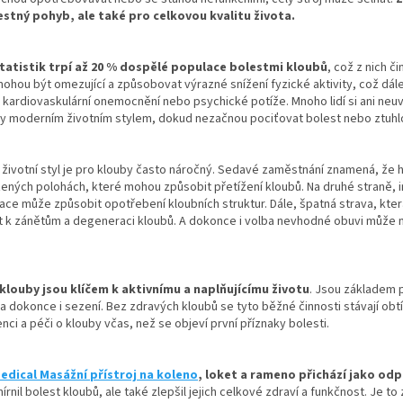
stný pohyb, ale také pro celkovou kvalitu života.
tatistik trpí až 20 % dospělé populace bolestmi kloubů
, což z nich č
ohou být omezující a způsobovat výrazné snížení fyzické aktivity, což dá
 kardiovaskulární onemocnění nebo psychické potíže. Mnoho lidí si ani neuv
ny moderním životním stylem, dokud nezačnou pociťovat bolest nebo ztuhl
životní styl je pro klouby často náročný. Sedavé zaměstnání znamená, že 
ených polohách, které mohou způsobit přetížení kloubů. Na druhé straně, in
ce může způsobit opotřebení kloubních struktur. Dále, špatná strava, která 
t k zánětům a degeneraci kloubů. A dokonce i volba nevhodné obuvi může mí
klouby jsou klíčem k aktivnímu a naplňujícímu životu
. Jsou základem p
a dokonce i sezení. Bez zdravých kloubů se tyto běžné činnosti stávají obtí
nci a péči o klouby včas, než se objeví první příznaky bolesti.
edical Masážní přístroj na koleno
, loket a rameno přichází jako od
írnil bolest kloubů, ale také zlepšil jejich celkové zdraví a funkčnost. Je t