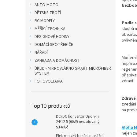
n
AUTO-MOTO
bezbole
e
DĚTSKÉ ZBOŽÍ
l
RC MODELY
Podle s
MĚŘÍCÍ TECHNIKA
kloubů m
obezita,
DESIGNOVÉ HODINY
ovlivně
DOMÁCÍ SPOTŘEBIČE
NÁŘADÍ
Moderní 
ZAHRADA A DOMÁCNOST
nepřiroz
ÚKLID - MIKROVLÁKNO SMART MICROFIBER
regenera
SYSTEM
přispíva
zdraví.
FOTOVOLTAIKA
Zdravé 
zvedání 
Top 10 produktů
na preve
DC/DC konvertor Orion-Tr
24/12-5 (60W) neizolovaný
534 Kč
Alpha M
nejen zm
Elektronický trakční masážní