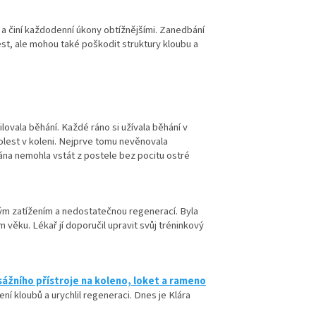
a činí každodenní úkony obtížnějšími. Zanedbání
st, ale mohou také poškodit struktury kloubu a
ovala běhání. Každé ráno si užívala běhání v
olest v koleni. Nejprve tomu nevěnovala
rána nemohla vstát z postele bez pocitu ostré
ným zatížením a nedostatečnou regenerací. Byla
věku. Lékař jí doporučil upravit svůj tréninkový
ážního přístroje na koleno, loket a rameno
ení kloubů a urychlil regeneraci. Dnes je Klára