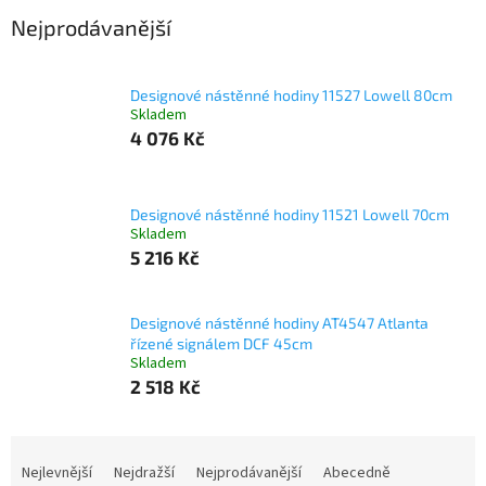
Nejprodávanější
Designové nástěnné hodiny 11527 Lowell 80cm
Skladem
4 076 Kč
Designové nástěnné hodiny 11521 Lowell 70cm
Skladem
5 216 Kč
Designové nástěnné hodiny AT4547 Atlanta
řízené signálem DCF 45cm
Skladem
2 518 Kč
Ř
a
Nejlevnější
Nejdražší
Nejprodávanější
Abecedně