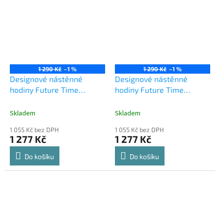
1 290 Kč
–1 %
1 290 Kč
–1 %
Designové nástěnné
Designové nástěnné
hodiny Future Time
hodiny Future Time
FT9650CO Hands copper
FT9650GD Hands gold
60cm
60cm
Skladem
Skladem
1 055 Kč bez DPH
1 055 Kč bez DPH
1 277 Kč
1 277 Kč
Do košíku
Do košíku