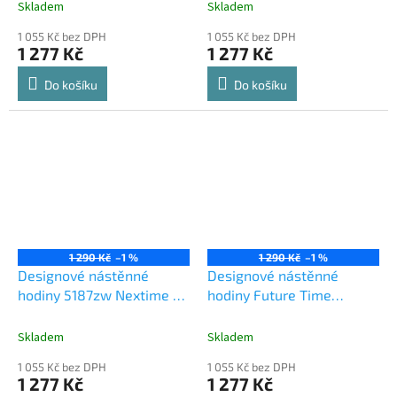
Skladem
Skladem
1 055 Kč bez DPH
1 055 Kč bez DPH
1 277 Kč
1 277 Kč
Do košíku
Do košíku
1 290 Kč
–1 %
1 290 Kč
–1 %
Designové nástěnné
Designové nástěnné
hodiny 5187zw Nextime v
hodiny Future Time
aglickém retro stylu 17cm
FT9620BK Hands black
60cm
Skladem
Skladem
1 055 Kč bez DPH
1 055 Kč bez DPH
1 277 Kč
1 277 Kč