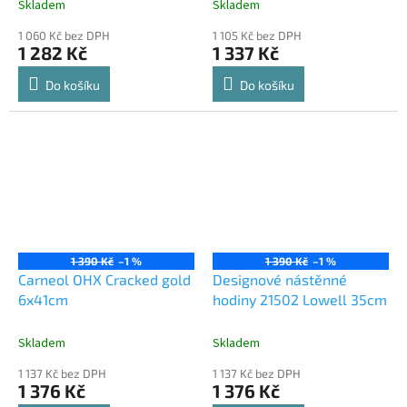
Skladem
Skladem
1 060 Kč bez DPH
1 105 Kč bez DPH
1 282 Kč
1 337 Kč
Do košíku
Do košíku
1 390 Kč
–1 %
1 390 Kč
–1 %
Carneol OHX Cracked gold
Designové nástěnné
6x41cm
hodiny 21502 Lowell 35cm
Skladem
Skladem
1 137 Kč bez DPH
1 137 Kč bez DPH
1 376 Kč
1 376 Kč