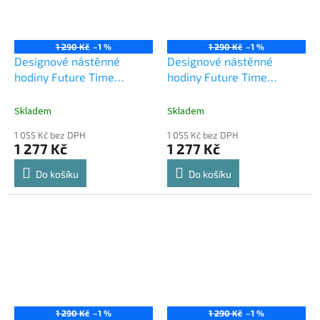
1 290 Kč
–1 %
1 290 Kč
–1 %
Designové nástěnné
Designové nástěnné
hodiny Future Time
hodiny Future Time
FT9650PI Hands pink
FT9650SI Hands silver
60cm
60cm
Skladem
Skladem
1 055 Kč bez DPH
1 055 Kč bez DPH
1 277 Kč
1 277 Kč
Do košíku
Do košíku
1 290 Kč
–1 %
1 290 Kč
–1 %