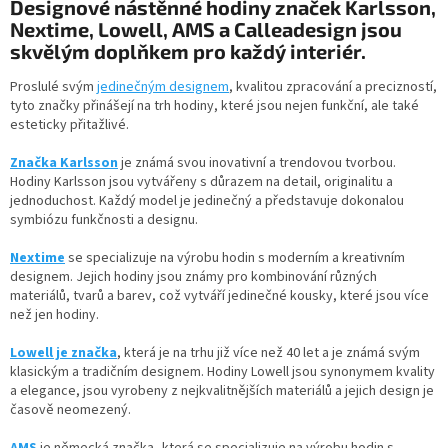
v
Designové nástěnné hodiny značek Karlsson,
a
á
c
Nextime, Lowell, AMS a Calleadesign jsou
n
í
skvělým doplňkem pro každý interiér.
í
p
r
Proslulé svým
jedinečným designem
, kvalitou zpracování a precizností,
v
tyto značky přinášejí na trh hodiny, které jsou nejen funkční, ale také
k
esteticky přitažlivé.
y
v
Značka Karlsson
je známá svou inovativní a trendovou tvorbou.
ý
Hodiny Karlsson jsou vytvářeny s důrazem na detail, originalitu a
p
jednoduchost. Každý model je jedinečný a představuje dokonalou
i
symbiózu funkčnosti a designu.
s
u
Nextime
se specializuje na výrobu hodin s moderním a kreativním
designem. Jejich hodiny jsou známy pro kombinování různých
materiálů, tvarů a barev, což vytváří jedinečné kousky, které jsou více
než jen hodiny.
Lowell je značka
, která je na trhu již více než 40 let a je známá svým
klasickým a tradičním designem. Hodiny Lowell jsou synonymem kvality
a elegance, jsou vyrobeny z nejkvalitnějších materiálů a jejich design je
časově neomezený.