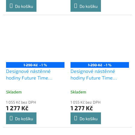
Do košíku
Do košíku
1 290 Kč
–1 %
1 290 Kč
–1 %
Designové nástěnné
Designové nástěnné
hodiny Future Time
hodiny Future Time
FT9620SI Hands chrome
FT9650CM Hands
60cm
champagne 60cm
Skladem
Skladem
1 055 Kč bez DPH
1 055 Kč bez DPH
1 277 Kč
1 277 Kč
Do košíku
Do košíku