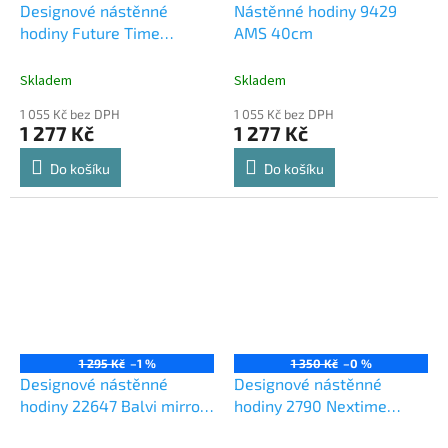
Designové nástěnné
Nástěnné hodiny 9429
hodiny Future Time
AMS 40cm
FT9650TT Hands titanium
grey 60cm
Skladem
Skladem
1 055 Kč bez DPH
1 055 Kč bez DPH
1 277 Kč
1 277 Kč
Do košíku
Do košíku
1 295 Kč
–1 %
1 350 Kč
–0 %
Designové nástěnné
Designové nástěnné
hodiny 22647 Balvi mirror
hodiny 2790 Nextime
34cm
Retro 31cm