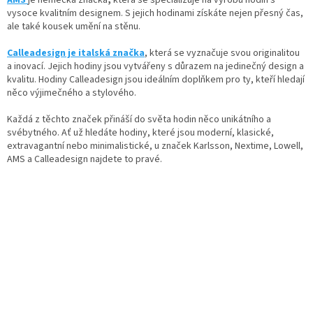
AMS
je německá značka
,
která se specializuje na výrobu hodin s
vysoce kvalitním designem. S jejich hodinami získáte nejen přesný čas,
ale také kousek umění na stěnu.
Calleadesign je italská značka
, která se vyznačuje svou originalitou
a inovací. Jejich hodiny jsou vytvářeny s důrazem na jedinečný design a
kvalitu. Hodiny Calleadesign jsou ideálním doplňkem pro ty, kteří hledají
něco výjimečného a stylového.
Každá z těchto značek přináší do světa hodin něco unikátního a
svébytného. Ať už hledáte hodiny, které jsou moderní, klasické,
extravagantní nebo minimalistické, u značek Karlsson, Nextime, Lowell,
AMS a Calleadesign najdete to pravé.