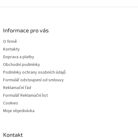
Z
á
p
a
Informace pro vás
t
O firmě
í
Kontakty
Doprava a platby
Obchodní podmínky
Podmínky ochrany osobních údajů
Formulář odstoupení od smlouvy
Reklamační řád
Formulář Reklamační list
Cookies
Moje objednávka
Kontakt