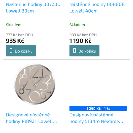
d
Nástěnné hodiny 00720O
Nástěnné hodiny 00880B
u
Lowell 30cm
Lowell 40cm
k
t
Skladem
Skladem
ů
773 Kč bez DPH
983 Kč bez DPH
935 Kč
1 190 Kč
Do košíku
Do košíku
1 290 Kč
–1 %
Designové nástěnné
Designové nástěnné
hodiny 14892T Lowell
hodiny 5184ro Nextime
38cm
Square 20cm