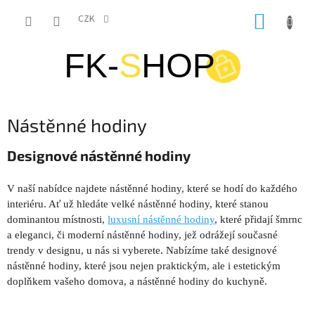
Přejít
NÁKUP
na
CZK
obsah
KOŠÍK
Nástěnné hodiny
Designové nástěnné hodiny
V naší nabídce najdete nástěnné hodiny, které se hodí do každého
interiéru. Ať už hledáte velké nástěnné hodiny, které stanou
dominantou místnosti,
luxusní nástěnné hodiny
, které přidají šmrnc
a eleganci, či moderní nástěnné hodiny, jež odrážejí současné
trendy v designu, u nás si vyberete. Nabízíme také designové
nástěnné hodiny, které jsou nejen praktickým, ale i estetickým
doplňkem vašeho domova, a nástěnné hodiny do kuchyně.