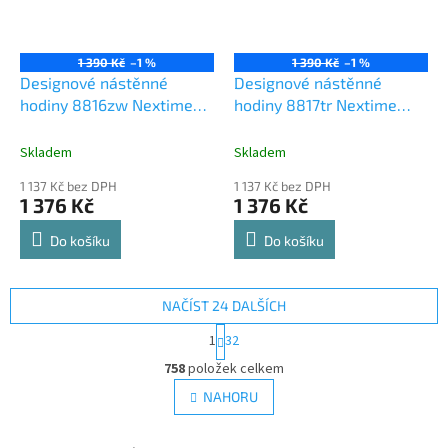
1 390 Kč
–1 %
1 390 Kč
–1 %
Designové nástěnné
Designové nástěnné
hodiny 8816zw Nextime
hodiny 8817tr Nextime
Classy square 30cm
Classy round 30cm
Skladem
Skladem
1 137 Kč bez DPH
1 137 Kč bez DPH
1 376 Kč
1 376 Kč
Do košíku
Do košíku
NAČÍST 24 DALŠÍCH
S
1
32
t
O
r
758
položek celkem
v
á
l
NAHORU
n
á
k
d
o