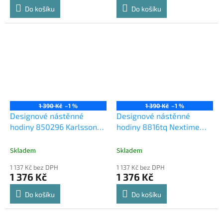
Do košíku
Do košíku
1 390 Kč
–1 %
1 390 Kč
–1 %
Designové nástěnné
Designové nástěnné
hodiny 850296 Karlsson
hodiny 8816tq Nextime
29cm
Classy square 30cm
Skladem
Skladem
1 137 Kč bez DPH
1 137 Kč bez DPH
1 376 Kč
1 376 Kč
Do košíku
Do košíku