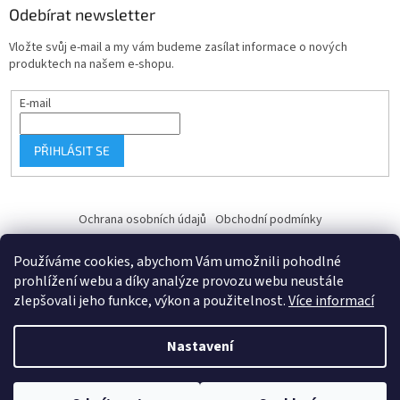
Odebírat newsletter
Vložte svůj e-mail a my vám budeme zasílat informace o nových
produktech na našem e-shopu.
E-mail
PŘIHLÁSIT SE
Ochrana osobních údajů
Obchodní podmínky
Používáme cookies, abychom Vám umožnili pohodlné
prohlížení webu a díky analýze provozu webu neustále
zlepšovali jeho funkce, výkon a použitelnost.
Více informací
Vytvořil Shoptet
Nastavení
Copyright 2026
Fk-shop.cz
. Všechna práva vyhrazena.
Upravit
DOVOLENÁ 30.7. - 6.8.2026 Všechny objednávky budou vyřízeny po