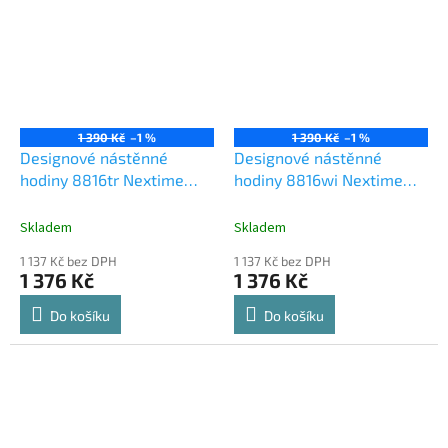
1 390 Kč
–1 %
1 390 Kč
–1 %
Designové nástěnné
Designové nástěnné
hodiny 8816tr Nextime
hodiny 8816wi Nextime
Classy square 30cm
Classy square 30cm
Skladem
Skladem
1 137 Kč bez DPH
1 137 Kč bez DPH
1 376 Kč
1 376 Kč
Do košíku
Do košíku