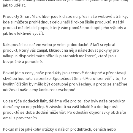
jak to udělat.
Produkty Smart Microfiber jsou k dispozici přes naše webové stránky,
kde si můžete prohlédnout celou naši širokou škálu produktů. Každý
produkt má detailní popis, který vám pomůže pochopit jeho výhody a
jak ho efektivně využít.
Nakupování na našem webu je velmi jednoduché. Stačí si vybrat
produkt, který vás zaujal, kliknout na něj a následovat pokyny pro
nákup. K dispozici máte několik platebních možností, které jsou
bezpečné a pohodlné.
Pokud jde o ceny, naše produkty jsou cenově dostupné a představují
skvělou hodnotu za peníze. Společnost Smart Microfiber věří v to, že
kvalitní čištění by mělo být dostupné pro všechny, a proto se snažíme
udržovat naše ceny konkurenceschopné.
Co se týče dodacích lhůt, děláme vše pro to, aby byly naše produkty
doručeny co nejrychleji. V závislosti na vaší lokalitě a dostupnosti
produktů se doba dodání může lišit. Po odeslání objednávky obdržíte
email s potvrzením.
Pokud máte jakékoliv otázky o našich produktech, cenách nebo