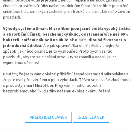
úklidu, protože voda je jedním z nejúčinnějších a nejekologičtějších
čisticích prostředků. Díky našim produktům Smart Microfiber je možné
snížit použití chemických čistících prostředků a chránit tak naše životní
prostředí.
Výhody systému Smart Microfiber jsou jasně vidět: vysoký čistící
a absorbční účinek, bezchemický úklid, odstranění více než 99%
bakterií, snížení nákladů na úklid až o 80%, dlouhá životnost a
jednoduchá údržba.
Ale jak správně říká staré přísloví, nejlepší
způsob, jak něco poznat, je to vyzkoušet. Proto bych vás rád
povzbudil, abyste se s našimi produkty seznámili a ocenili jejich
výjimečnou účinnost.
Doufám, že jsem vám dokázal přiblížit úžasné vlastnosti mikrovlákna a
že jste nyní přesvědčeni o jeho výhodách. Těším se na vaše zkušenosti
s produkty Smart Microfiber. Přeji vám mnoho radosti z
bezproblémového úklidu díky našemu ekologickému řešení.
PŘEDCHOZÍ ČLÁNEK
DALŠÍ ČLÁNEK
Z