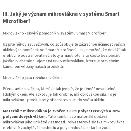
III. Jaký je význam mikrovlákna v systému Smart
Microfiber?
Mikrovlákno - skvělý pomocník v systému Smart Microfiber
Už jste někdy zauvažovali, co způsobuje tu zázračnou účinnost vašich
úklidových pomůcek od Smart Microfiber? Jak je možné, že dokáží tak
efektivně odstraňovat nečistoty a mastnotu, a to často bez použití
jakékoliv chemie? Tajemství tkví v mikrovláknu, které je stavebním
kamenem většiny našich produktů.
Mikrovlákno jako revoluce v úklidu
Představte si vlákno, které je tak jemné, že je téměř neviditelné
lidským okem. Ale ačkoliv je tak drobné, má obrovskou sílu. To je
mikrovlákno - prvek, který přinesl revoluci do světa úklidu.
Materiál z mikrovlákna je tvořen z 80% polyesterových a 20%
polyamidových vláken.
Tato kombinace materiálů dodává
mikrovláknu jeho unikátní vlastnosti. Polyesterová složka mikrovlákna
efektivně zachytává mastnotu a polyamidová se stará o vodu.