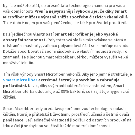
Nyní se můžete ptát, co přesně tato technologie znamená pro vás a
vaši domácnost?
První a nejvýraznější výhodou je, že díky Smart
Microfiber můžete výrazně snížit spotřebu čistících chemikálií.
To je dobré nejen pro vaši peněženku, ale také pro životní prostředí.
Další jedinečnou
vlastností
Smart Microfiber je jeho vysoká
absorpční schopnost.
Polyesterová složka mikrovlákna se stará o
odstranění mastnoty, zatímco polyamidová část se zaměřuje na vodu.
Dokáže absorbovat až sedminásobek své vlastní hmotnosti vody. To
znamená, že s jednou Smart Microfiber utěrkou můžete vysušit velké
množství tekutin.
Tím však výhody Smart Microfiber nekončí. Díky jeho jemné struktuře je
Smart Microfiber
extrémně šetrný k povrchům a zabraňuje
poškrábání.
Navíc, díky svým antibakteriálním vlastnostem, Smart
Microfiber utěrka odstraňuje až 99% bakterií, což zajišťuje hygienické
čištění.
Smart Microfiber tedy představuje průlomovou technologii v oblasti
čištění, která je přátelská k životnímu prostředí, účinná a šetrná k vaší
peněžence. Její jedinečné vlastnosti ji odlišují od ostatních produktů na
trhu a činí ji nezbytnou součástí každé moderní domácnosti.