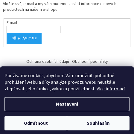
Vložte svůj e-mail a my vám budeme zasílat informace o nových
produktech na našem e-shopu.
E-mail
PŘIHLÁSIT SE
Ochrana osobních údajů
Obchodní podmínky
Používáme cookies, abychom Vám umožnili pohodlné
prohlížení webu a díky analýze provozu webu neustále
zlepšovali jeho funkce, výkon a použitelnost.
Více informací
Vytvořil Shoptet
Nastavení
Copyright 2026
Fk-shop.cz
. Všechna práva vyhrazena.
Upravit
Odmítnout
Souhlasím
nastavení cookies