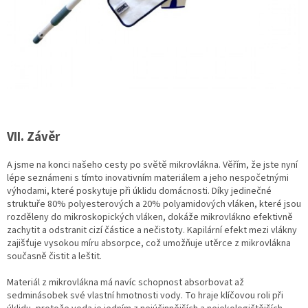
VII. Závěr
A jsme na konci našeho cesty po světě mikrovlákna. Věřím, že jste nyní
lépe seznámeni s tímto inovativním materiálem a jeho nespočetnými
výhodami, které poskytuje při úklidu domácnosti. Díky jedinečné
struktuře 80% polyesterových a 20% polyamidových vláken, které jsou
rozděleny do mikroskopických vláken, dokáže mikrovlákno efektivně
zachytit a odstranit cizí částice a nečistoty. Kapilární efekt mezi vlákny
zajišťuje vysokou míru absorpce, což umožňuje utěrce z mikrovlákna
současně čistit a leštit.
Materiál z mikrovlákna má navíc schopnost absorbovat až
sedminásobek své vlastní hmotnosti vody. To hraje klíčovou roli při