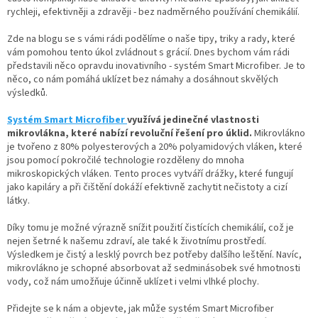
rychleji, efektivněji a zdravěji - bez nadměrného používání chemikálií.
Zde na blogu se s vámi rádi podělíme o naše tipy, triky a rady, které
vám pomohou tento úkol zvládnout s grácií. Dnes bychom vám rádi
představili něco opravdu inovativního - systém Smart Microfiber. Je to
něco, co nám pomáhá uklízet bez námahy a dosáhnout skvělých
výsledků.
Systém Smart Microfiber
využívá jedinečné vlastnosti
mikrovlákna, které nabízí revoluční řešení pro úklid.
Mikrovlákno
je tvořeno z 80% polyesterových a 20% polyamidových vláken, které
jsou pomocí pokročilé technologie rozděleny do mnoha
mikroskopických vláken. Tento proces vytváří drážky, které fungují
jako kapiláry a při čištění dokáží efektivně zachytit nečistoty a cizí
látky.
Díky tomu je možné výrazně snížit použití čistících chemikálií, což je
nejen šetrné k našemu zdraví, ale také k životnímu prostředí.
Výsledkem je čistý a lesklý povrch bez potřeby dalšího leštění. Navíc,
mikrovlákno je schopné absorbovat až sedminásobek své hmotnosti
vody, což nám umožňuje účinně uklízet i velmi vlhké plochy.
Přidejte se k nám a objevte, jak může systém Smart Microfiber