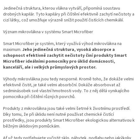
Jedinečná struktura, kterou vlákna vytváří, připomíná soustavu
drobných kapilár. Tyto kapiláry při čištění efektivně zachytí nečistoty a
cizí látky, což umožňuje výrazně snížit použití čistících chemikálií.
Význam mikrovlákna v systému Smart Microfiber
Smart Microfiber je systém, který využívá výhod mikrovlákna na
maximum.
Jeho jedinečná struktura, vysoká absorpce a
schopnost efektivně zachytit nečistoty činí produkty Smart
Microfiber ideálními pomocníky pro úklid domácnosti,
kanceláří, ale i velkých průmyslových prostor.
Výhody mikrovlákna jsou tedy nesporné. Kromě toho, že dokáže velmi
efektivně čistit, je také velmi absorbční. Dokáže absorbovat až
sedminásobek své vlastní hmotnosti vody. To z něj dělá vynikajícího
pomocníka při čištění různých povrchů.
Produkty z mikrovlákna jsou také velmi šetrné k životnímu prostředí.
Díky tomu, že při úklidu není nutné používat chemické čistící
prostředky, jsou produkty Smart Microfiber ekologickou alternativou k
běžným úklidovým pomůckám.
Ať už tedy potřebujete vyčistit sklo, nábytek, podlahu nebo jakýkoliv