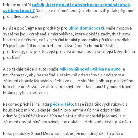
Kdo by nechtěl
ručník, který dokáže absorbovat sedminásobek
své hmotnosti?
Navíc je extrémně jemný a jeho použití je tak příjemné
pro citlivou pokožku.
Nyní se podívejme na produkty pro
úklid domácnosti.
Naše mopové
systémy jsou vyrobené z mikrovlákna, které dokáže zachytit až 99%
bakterií a nečistot, což z nich činí ideální pomocníky při úklidu podlah.
Při jejich použití není potřeba používat žádné chemické čistící
prostředky, což je zdravější pro vaši domácnost a šetrnější k životnímu
prostředí.
A co takhle péče o auto? Naše
Mikrovláknová utěrka na auto
je
navržena tak, aby bezpečně a efektivně odstraňovala nečistoty a
zároveň chránila lakování vašeho vozu. Je skvělou volbou pro každého,
kdo chce udržovat své auto v bezchybném stavu, aniž by musel trávit
hodiny mytím a leštěním.
Nakonec přichází na řadu
péče o tělo
. Naše řada tělových rukavic a
houbiček z mikrovlákna je ideální pro jemné a účinné odstranění
odumřelých kůžiček a dalších nečistot z těla. Materiál je jemný, ale
zároveň dostatečně abrazivní, aby dokázal efektivně očistit pokožku.
Naše produkty Smart Microfiber tak nejen usnadňují úklid a péči o