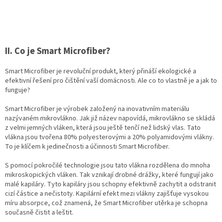
II. Co je Smart Microfiber?
Smart Microfiber je revoluční produkt, který přináší ekologické a
efektivní řešení pro čištění vaší domácnosti. Ale co to vlastně je a jak to
funguje?
Smart Microfiber je výrobek založený na inovativním materiálu
nazývaném mikrovlákno. Jak již název napovídá, mikrovlákno se skládá
z velmi jemných vláken, která jsou ještě tenčí než lidský vlas. Tato
vlákna jsou tvořena 80% polyesterovými a 20% polyamidovými vlákny.
To je klíčem k jedinečnosti a účinnosti Smart Microfiber.
S pomocí pokročilé technologie jsou tato vlákna rozdělena do mnoha
mikroskopických vláken. Tak vznikají drobné drážky, které fungují jako
malé kapiláry. Tyto kapiláry jsou schopny efektivně zachytit a odstranit
cizí částice a nečistoty. Kapilární efekt mezi vlákny zajišťuje vysokou
míru absorpce, což znamená, že Smart Microfiber utěrka je schopna
současně čistit a leštit.