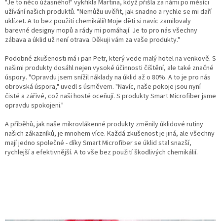
"Je to něco úžasného!" vykřikla Martina, když přišla za námi po měsíci
užívání našich produktů. "Nemůžu uvěřit, jak snadno a rychle se mi daří
uklízet. A to bez použití chemikálií! Moje děti si navíc zamilovaly
barevné designy mopů a rády mi pomáhají. Je to pro nás všechny
zábava a úklid už není otrava. Děkuji vám za vaše produkty."
Podobné zkušenosti má i pan Petr, který vede malý hotel na venkově. S
našimi produkty dosáhl nejen vysoké účinnosti čištění, ale také značné
úspory. "Opravdu jsem snížil náklady na úklid až o 80%. A to je pro nás
obrovská úspora," uvedl s úsměvem. "Navíc, naše pokoje jsou nyní
čisté a zářivé, což naši hosté oceňují. S produkty Smart Microfiber jsme
opravdu spokojeni."
A příběhů, jak naše mikrovlákenné produkty změnily úklidové rutiny
našich zákazníků, je mnohem více. Každá zkušenost je jiná, ale všechny
mají jedno společné - díky Smart Microfiber se úklid stal snazší,
rychlejší a efektivnější. A to vše bez použití škodlivých chemikálií.