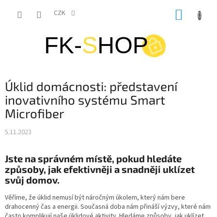
Přejít
NÁKUP
na
CZK
obsah
KOŠÍK
Úklid domácnosti: představení
inovativního systému Smart
Microfiber
5.11.2023
Jste na správném místě, pokud hledáte
způsoby, jak efektivněji a snadněji uklízet
svůj domov.
Věříme, že úklid nemusí být náročným úkolem, který nám bere
drahocenný čas a energii. Současná doba nám přináší výzvy, které nám
často komplikují naše úklidové aktivity. Hledáme způsoby, jak uklízet