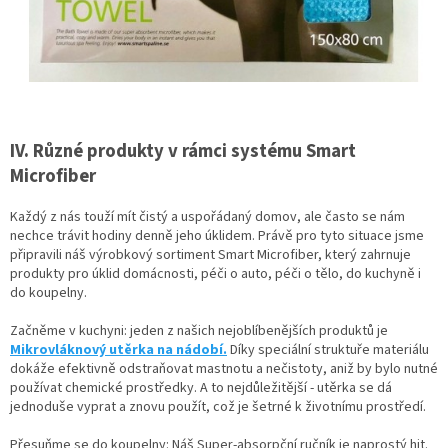
IV. Různé produkty v rámci systému Smart
Microfiber
Každý z nás touží mít čistý a uspořádaný domov, ale často se nám
nechce trávit hodiny denně jeho úklidem. Právě pro tyto situace jsme
připravili náš výrobkový sortiment Smart Microfiber, který zahrnuje
produkty pro úklid domácnosti, péči o auto, péči o tělo, do kuchyně i
do koupelny.
Začněme v kuchyni: jeden z našich nejoblíbenějších produktů je
Mikrovláknový utěrka na nádobí.
Díky speciální struktuře materiálu
dokáže efektivně odstraňovat mastnotu a nečistoty, aniž by bylo nutné
používat chemické prostředky. A to nejdůležitější - utěrka se dá
jednoduše vyprat a znovu použít, což je šetrné k životnímu prostředí.
Přesuňme se do koupelny: Náš Super-absorpční ručník je naprostý hit.