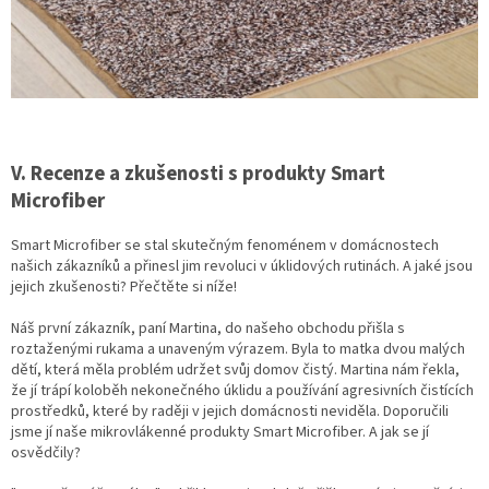
V. Recenze a zkušenosti s produkty Smart
Microfiber
Smart Microfiber se stal skutečným fenoménem v domácnostech
našich zákazníků a přinesl jim revoluci v úklidových rutinách. A jaké jsou
jejich zkušenosti? Přečtěte si níže!
Náš první zákazník, paní Martina, do našeho obchodu přišla s
roztaženými rukama a unaveným výrazem. Byla to matka dvou malých
dětí, která měla problém udržet svůj domov čistý. Martina nám řekla,
že jí trápí koloběh nekonečného úklidu a používání agresivních čistících
prostředků, které by raději v jejich domácnosti neviděla. Doporučili
jsme jí naše mikrovlákenné produkty Smart Microfiber. A jak se jí
osvědčily?