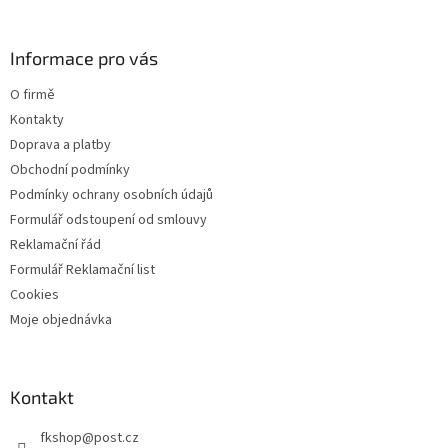
á
p
a
Informace pro vás
t
O firmě
í
Kontakty
Doprava a platby
Obchodní podmínky
Podmínky ochrany osobních údajů
Formulář odstoupení od smlouvy
Reklamační řád
Formulář Reklamační list
Cookies
Moje objednávka
Kontakt
fkshop
@
post.cz