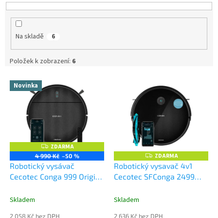
n
í
p
Na skladě
6
r
o
d
Položek k zobrazení:
6
u
V
k
Novinka
ý
t
p
ů
i
s
p
r
ZDARMA
Z
o
D
ZDARMA
Z
4 990 Kč
–50 %
A
D
d
Robotický vysávač
Robotický vysavač 4v1
R
A
M
u
Cecotec Conga 999 Origin
Cecotec SFConga 2499
R
A
M
k
Genesis
Ultra X-Treme
A
t
Skladem
Skladem
ů
2 058 Kč bez DPH
2 636 Kč bez DPH