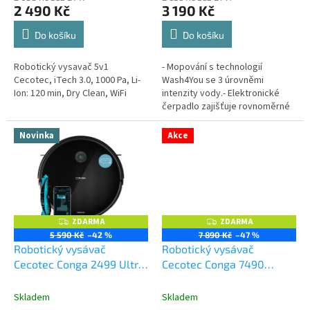
2 490 Kč
3 190 Kč
Do košíku
Do košíku
Robotický vysavač 5v1
- Mopování s technologií
Cecotec, iTech 3.0, 1000 Pa, Li-
Wash4You se 3 úrovněmi
Ion: 120 min, Dry Clean, WiFi
intenzity vody.- Elektronické
čerpadlo zajišťuje rovnoměrné
dávkování vody a udržuje mop
stále mokrý a speciální čisticí
Novinka
Akce
pohyb ve...
ZDARMA
ZDARMA
Z
Z
D
D
5 590 Kč
–42 %
7 890 Kč
–47 %
A
A
Robotický vysávač
Robotický vysávač
R
R
M
M
Cecotec Conga 2499 Ultra
Cecotec Conga 7490
A
A
Genesis
Immortal X-Treme
Skladem
Skladem