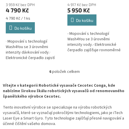
3 959 Kč bez DPH
4 917 Kč bez DPH
4 790 Kč
5 950 Kč
Měrná
4 790 Kč / 1 ks
Do košíku
cena:
Do košíku
- Mopování s technologií
Wash4You se 3 úrovněmi
· Mopování s technologií
intenzity vody.- Elektronické
Wash4You se 3 úrovněmi
čerpadlo zajišťuje rovnoměrné
intenzity dávkování vody.·
dávkování vody a udržuje mop
Elektronické čerpadlo zajistí
stále mokrý a speciální čisticí
rovnoměrné dávkování vody a
pohyb ve...
udržuje mop vždy vlhký a
6
položek celkem
O
speciální čistící...
v
l
Vítejte v kategorii Robotické vysavače Cecotec Conga, kde
á
nabízíme širokou škálu robotických vysavačů od renomovaného
d
španělského výrobce Cecotec.
a
c
Tento inovativní výrobce se specializuje na výrobu robotických
í
vysavačů, které se vyznačují pokročilými technologiemi, jako je iTech
p
Laser Eye a Smart Gyro. Tyto technologie zajišťují přesné navigování a
r
účinné čištění vašeho domova.
v