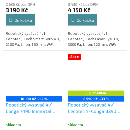
2 636 Kč bez DPH
3 430 Kč bez DPH
3 190 Kč
4 150 Kč
Do košíku
Do košíku
Robotický vysávač 4v1
Robotický vysavač 4v1
Cecotec, iTech Smart Gyro 4.0,
Cecotec, iTech Laser Eye 3.0,
2100 Pa, Li-Ion: 160 min, WiFi
3000 Pa, Li-Ion: 120 min, WiFi
Akce
ZDARMA
Z
D
10 190 Kč
–52 %
8 990 Kč
–33 %
A
Robotický vysavač 4v1
Robotický vysavač 4v1
R
M
Conga 7490 Immortal
Cecotec SFConga 8290
A
Ultimate Home X-Treme
Immortal Ultra Power
Home X-T
Skladem
Skladem