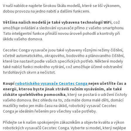
k
V naší nabídce najdete širokou škálu modelů, které se liší výkonem,
y
dobou provozu na jedno nabití a dalšími funkcemi.
v
ý
Většina našich modelů je také vybavena technologií WiFi
, což
p
umožňuje ovládání a sledování vysavače přímo z vašeho smartphonu.
i
Tato inteligentní funkce přináší novou úroveň pohodlí a kontroly při
s
úklidu vašeho domova.
u
Cecotec Conga vysavače jsou také vybaveny různými režimy čištění,
včetně automatického, okrajového, bodového a plánovaného čištění,
které lze nastavit podle vašich specifických potřeb. Některé modely
také nabízí funkci mokrého vytírání, což umožňuje účinné odstranění
tvrdohlavých skvrn a nečistot.
Koupí
robotického vysavače Cecotec Conga
nejen ušetříte čas a
energii, kterou byste jinak strávili ručním vysáváním, ale také
získáte spolehlivého pomocníka
, který se postará o udržení čistoty
vašeho domova. Bez ohledu na to, zda máte doma malé děti, domácí
mazlíčky nebo jen málo času na úklid, robotický vysavač Cecotec
Conga je ideálním řešením pro všechny vaše potřeby.
Přidejte se k našim spokojeným zákazníkům a objevte kvalitu a výkon
robotických vysavačů Cecotec Conga. Vyberte si model, který nejlépe