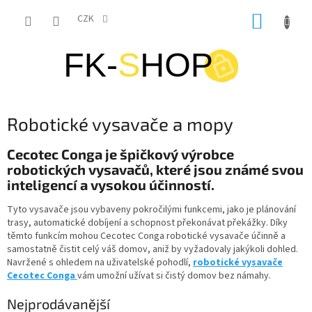
Přejít
NÁKUP
na
CZK
obsah
KOŠÍK
Robotické vysavače a mopy
Cecotec Conga je špičkový výrobce
robotických vysavačů, které jsou známé svou
inteligencí a vysokou účinností.
Tyto vysavače jsou vybaveny pokročilými funkcemi, jako je plánování
trasy, automatické dobíjení a schopnost překonávat překážky. Díky
těmto funkcím mohou Cecotec Conga robotické vysavače účinně a
samostatně čistit celý váš domov, aniž by vyžadovaly jakýkoli dohled.
Navržené s ohledem na uživatelské pohodlí,
robotické vysavače
Cecotec Conga
vám umožní užívat si čistý domov bez námahy.
Nejprodávanější