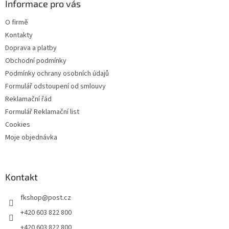
a
Informace pro vás
t
O firmě
í
Kontakty
Doprava a platby
Obchodní podmínky
Podmínky ochrany osobních údajů
Formulář odstoupení od smlouvy
Reklamační řád
Formulář Reklamační list
Cookies
Moje objednávka
Kontakt
fkshop
@
post.cz
+420 603 822 800
+420 603 822 800