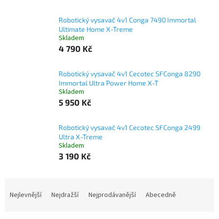
Robotický vysavač 4v1 Conga 7490 Immortal
Ultimate Home X-Treme
Skladem
4 790 Kč
Robotický vysavač 4v1 Cecotec SFConga 8290
Immortal Ultra Power Home X-T
Skladem
5 950 Kč
Robotický vysavač 4v1 Cecotec SFConga 2499
Ultra X-Treme
Skladem
3 190 Kč
Ř
a
Nejlevnější
Nejdražší
Nejprodávanější
Abecedně
z
e