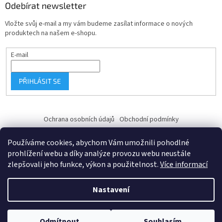
Odebírat newsletter
Vložte svůj e-mail a my vám budeme zasílat informace o nových
produktech na našem e-shopu.
E-mail
PŘIHLÁSIT SE
Ochrana osobních údajů
Obchodní podmínky
Používáme cookies, abychom Vám umožnili pohodlné
prohlížení webu a díky analýze provozu webu neustále
zlepšovali jeho funkce, výkon a použitelnost.
Více informací
Vytvořil Shoptet
Nastavení
Copyright 2026
Fk-shop.cz
. Všechna práva vyhrazena.
Upravit
Odmítnout
Souhlasím