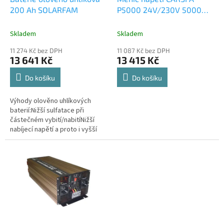
u
200 Ah SOLARFAM
P5000 24V/230V 5000W
k
čistá sinusovka
t
Skladem
Skladem
ů
11 274 Kč bez DPH
11 087 Kč bez DPH
13 641 Kč
13 415 Kč
Do košíku
Do košíku
Výhody olověno uhlíkových
baterií:Nižší sulfatace při
částečném vybití/nabitíNižší
nabíjecí napětí a proto i vyšší
účinnost a menší koroze
negativní deskyDůsledkem je...