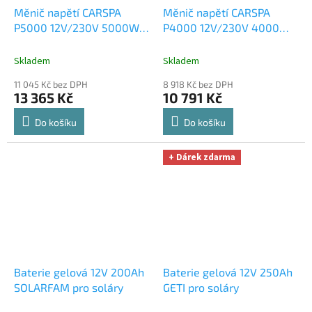
Měnič napětí CARSPA
Měnič napětí CARSPA
P5000 12V/230V 5000W
P4000 12V/230V 4000W
čistá sinusovka
čistá sinusovka
Skladem
Skladem
11 045 Kč bez DPH
8 918 Kč bez DPH
13 365 Kč
10 791 Kč
Do košíku
Do košíku
+ Dárek zdarma
Baterie gelová 12V 200Ah
Baterie gelová 12V 250Ah
SOLARFAM pro soláry
GETI pro soláry