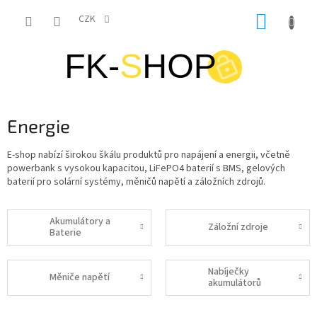
Přejít
NÁKUP
na
CZK
obsah
KOŠÍK
Energie
E-shop nabízí širokou škálu produktů pro napájení a energii, včetně
powerbank s vysokou kapacitou, LiFePO4 baterií s BMS, gelových
baterií pro solární systémy, měničů napětí a záložních zdrojů.
Akumulátory a
Záložní zdroje
Baterie
Nabíječky
Měniče napětí
akumulátorů