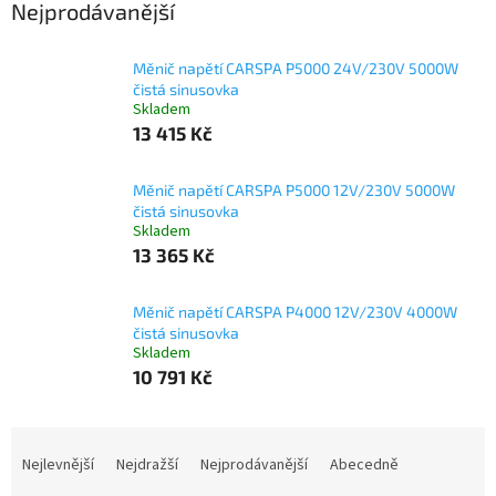
Nejprodávanější
Měnič napětí CARSPA P5000 24V/230V 5000W
čistá sinusovka
Skladem
13 415 Kč
Měnič napětí CARSPA P5000 12V/230V 5000W
čistá sinusovka
Skladem
13 365 Kč
Měnič napětí CARSPA P4000 12V/230V 4000W
čistá sinusovka
Skladem
10 791 Kč
Ř
a
Nejlevnější
Nejdražší
Nejprodávanější
Abecedně
z