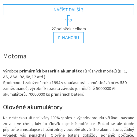
NAČÍST DALŠÍ 3
S
1
2
t
O
r
27
položek celkem
v
á
l
NAHORU
n
á
k
d
o
v
Motoma
a
á
c
n
í
í
Výrobce
primárních baterií a akumulátorů
různých modelů (D, C,
p
AA, AAA, 9V, 6V, 12 atd.).
r
Společnost založená roku 1994 v současnosti zaměstnává přes 550
v
zaměstnanců, výrobní kapacita závodu je měsíčně 5000000 Ah
k
akumulátorů, 70000000 ks primárních baterií.
y
v
Olověné akumulátory
ý
p
Na elektrickou síť není vždy 100% spoleh a výpadek proudu většinou nastane
i
zrovna ve chvíli, kdy to člověk nejméně potřebuje. Pokud se ale dobře
s
připravíte a instalujete záložní zdroj v podobě olověného akumulátoru, žádný
u
výpadek vás nenachytá. Olověné baterie dokážou pohánět počítače,