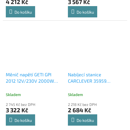
4 212 Kč
3 567 Kč
Do košíku
Do košíku
Měnič napětí GETI GPI
Nabíjecí stanice
2012 12V/230V 2000W
CARCLEVER 35959
USB
24000mAh
Skladem
Skladem
2 745 Kč bez DPH
2 218 Kč bez DPH
3 322 Kč
2 684 Kč
Do košíku
Do košíku