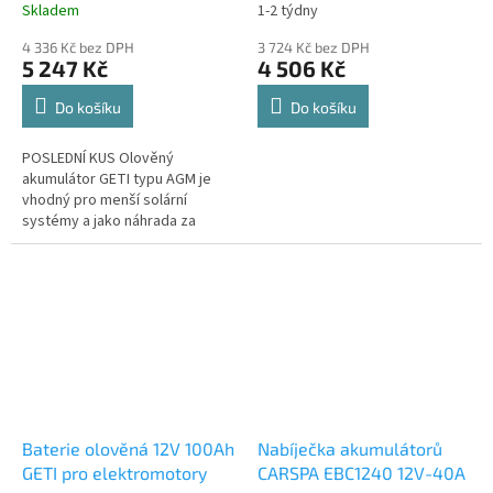
Skladem
1-2 týdny
4 336 Kč bez DPH
3 724 Kč bez DPH
5 247 Kč
4 506 Kč
Do košíku
Do košíku
POSLEDNÍ KUS Olověný
akumulátor GETI typu AGM je
vhodný pro menší solární
systémy a jako náhrada za
baterie pro záložní systémy
UPS, záložní zdroje pro veškeré
aplikace EZS,...
Baterie olověná 12V 100Ah
Nabíječka akumulátorů
GETI pro elektromotory
CARSPA EBC1240 12V-40A