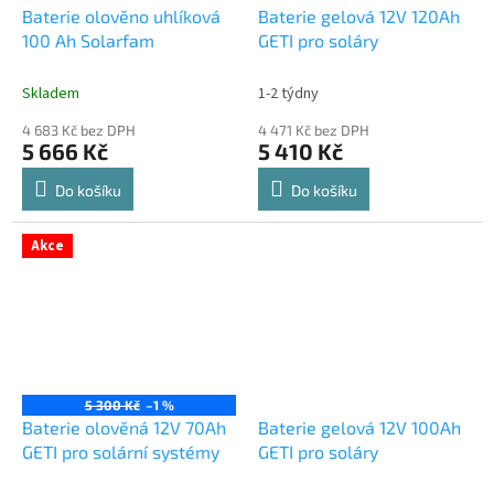
Baterie olověno uhlíková
Baterie gelová 12V 120Ah
100 Ah Solarfam
GETI pro soláry
Skladem
1-2 týdny
4 683 Kč bez DPH
4 471 Kč bez DPH
5 666 Kč
5 410 Kč
Do košíku
Do košíku
Akce
5 300 Kč
–1 %
Baterie olověná 12V 70Ah
Baterie gelová 12V 100Ah
GETI pro solární systémy
GETI pro soláry