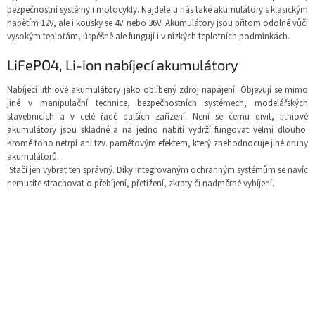
bezpečnostní systémy i motocykly.
Najdete u nás také akumulátory s klasickým
napětím 12V, ale i kousky se 4V nebo 36V. Akumulátory jsou přitom odolné vůči
vysokým teplotám, úspěšně ale fungují i v nízkých teplotních podmínkách.
LiFePO4, Li-ion nabíjecí akumulátory
Nabíjecí lithiové akumulátory jako oblíbený zdroj napájení. Objevují se mimo
jiné v manipulační technice, bezpečnostních systémech, modelářských
stavebnicích a v celé řadě dalších zařízení. Není se čemu divit, lithiové
akumulátory jsou skladné a na jedno nabití vydrží fungovat velmi dlouho.
Kromě toho netrpí ani tzv. paměťovým efektem, který znehodnocuje jiné druhy
akumulátorů.
Stačí jen vybrat ten správný. Díky integrovaným ochranným systémům se navíc
nemusíte strachovat o přebíjení, přetížení, zkraty či nadměrné vybíjení.