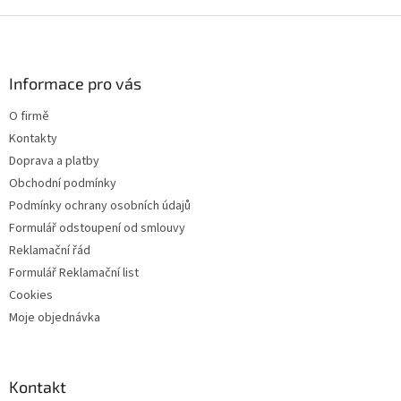
Z
á
p
a
Informace pro vás
t
O firmě
í
Kontakty
Doprava a platby
Obchodní podmínky
Podmínky ochrany osobních údajů
Formulář odstoupení od smlouvy
Reklamační řád
Formulář Reklamační list
Cookies
Moje objednávka
Kontakt