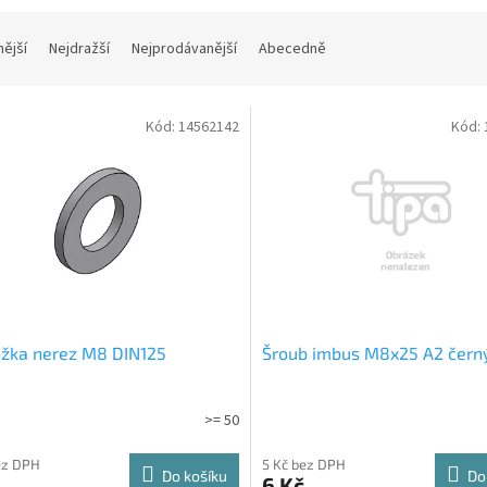
nější
Nejdražší
Nejprodávanější
Abecedně
Kód:
14562142
Kód:
ožka nerez M8 DIN125
Šroub imbus M8x25 A2 čern
>= 50
ez DPH
5 Kč bez DPH
Do košíku
Do
6 Kč