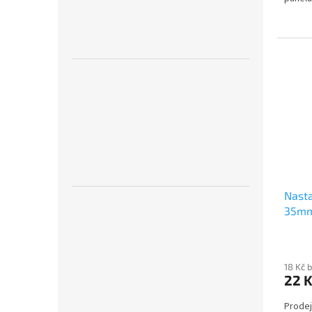
Nasta
35m
18 Kč 
22 
Prodej