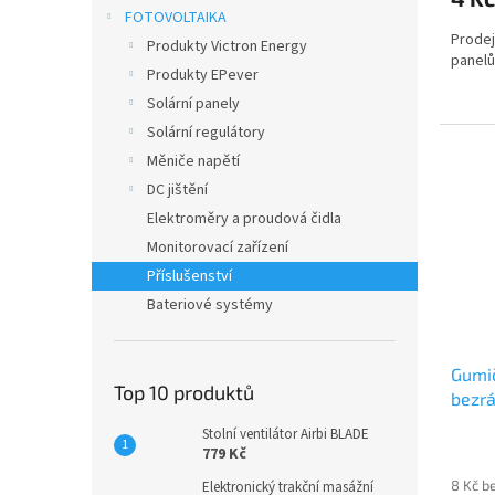
FOTOVOLTAIKA
Prodej
Produkty Victron Energy
panel
Produkty EPever
Solární panely
Solární regulátory
Měniče napětí
DC jištění
Elektroměry a proudová čidla
Monitorovací zařízení
Příslušenství
Bateriové systémy
Gumič
Top 10 produktů
bezr
Stolní ventilátor Airbi BLADE
779 Kč
8 Kč b
Elektronický trakční masážní