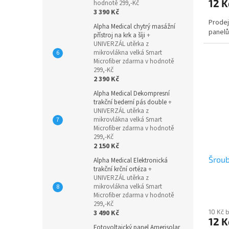
12 K
hodnotě 299,-Kč
3 390 Kč
Prodej
Alpha Medical chytrý masážní
panel
přístroj na krk a šíji
+
UNIVERZÁL utěrka z
mikrovlákna velká Smart
Microfiber zdarma v hodnotě
299,-Kč
2 390 Kč
Alpha Medical Dekompresní
trakční bederní pás double
+
UNIVERZÁL utěrka z
mikrovlákna velká Smart
Microfiber zdarma v hodnotě
299,-Kč
2 150 Kč
Šrou
Alpha Medical Elektronická
trakční krční ortéza
+
UNIVERZÁL utěrka z
mikrovlákna velká Smart
Microfiber zdarma v hodnotě
299,-Kč
10 Kč 
3 490 Kč
12 K
Fotovoltaický panel Amerisolar