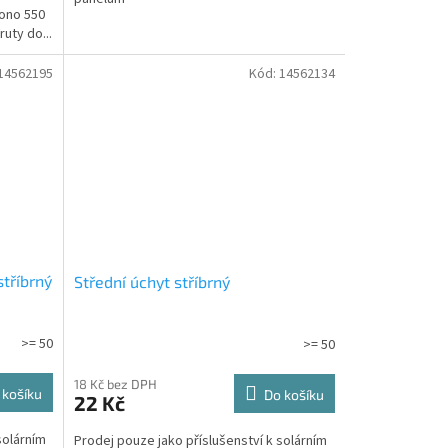
Mono 550
uty do...
14562195
Kód:
14562134
stříbrný
Střední úchyt stříbrný
>= 50
>= 50
18 Kč bez DPH
 košíku
Do košíku
22 Kč
solárním
Prodej pouze jako příslušenství k solárním