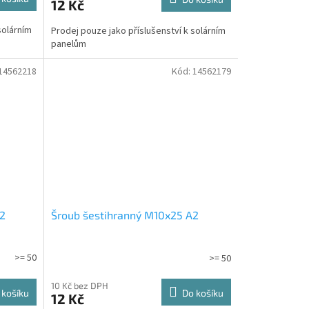
12 Kč
solárním
Prodej pouze jako příslušenství k solárním
panelům
14562218
Kód:
14562179
A2
Šroub šestihranný M10x25 A2
>= 50
>= 50
10 Kč bez DPH
 košíku
Do košíku
12 Kč