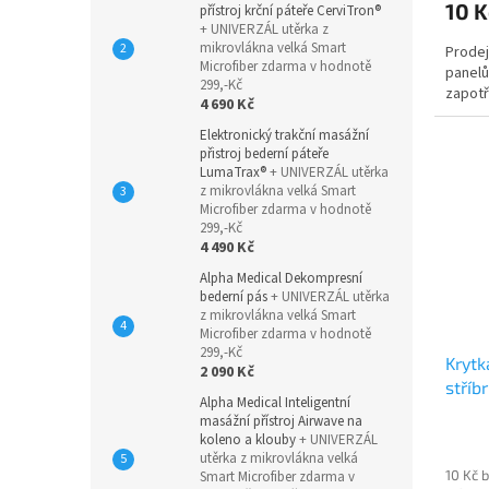
10 K
přístroj krční páteře CerviTron®
+ UNIVERZÁL utěrka z
mikrovlákna velká Smart
Prodej
Microfiber zdarma v hodnotě
panel
299,-Kč
zapotř
4 690 Kč
Elektronický trakční masážní
přistroj bederní páteře
LumaTrax®
+ UNIVERZÁL utěrka
z mikrovlákna velká Smart
Microfiber zdarma v hodnotě
299,-Kč
4 490 Kč
Alpha Medical Dekompresní
bederní pás
+ UNIVERZÁL utěrka
z mikrovlákna velká Smart
Microfiber zdarma v hodnotě
299,-Kč
Krytk
2 090 Kč
stříb
Alpha Medical Inteligentní
masážní přístroj Airwave na
koleno a klouby
+ UNIVERZÁL
utěrka z mikrovlákna velká
10 Kč 
Smart Microfiber zdarma v