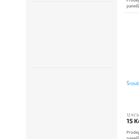
Prodej
panel
Šroub
12 Kč 
15 K
Prodej
panel