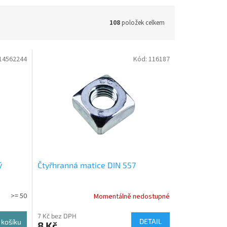
108
položek celkem
14562244
Kód:
116187
ý
Čtyřhranná matice DIN 557
>= 50
Momentálně nedostupné
7 Kč bez DPH
DETAIL
 košíku
8 Kč