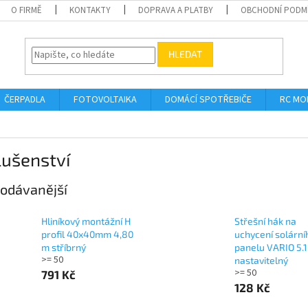
O FIRMĚ
KONTAKTY
DOPRAVA A PLATBY
OBCHODNÍ PODM
HLEDAT
ČERPADLA
FOTOVOLTAIKA
DOMÁCÍ SPOTŘEBIČE
RC MO
lušenství
odávanější
Hliníkový montážní H
Střešní hák na
profil 40x40mm 4,80
uchycení solární
m stříbrný
panelu VARIO 5.1
>= 50
nastavitelný
>= 50
791 Kč
128 Kč