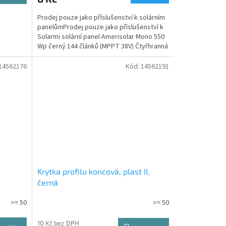
Prodej pouze jako příslušenství k solárním
panelůmProdej pouze jako příslušenství k
Solarmi solární panel Amerisolar Mono 550
Wp černý 144 článků (MPPT 38V) Čtyřhranná
matice...
14562176
Kód:
14562191
Krytka profilu koncová, plast II,
černá
>= 50
>= 50
10 Kč bez DPH