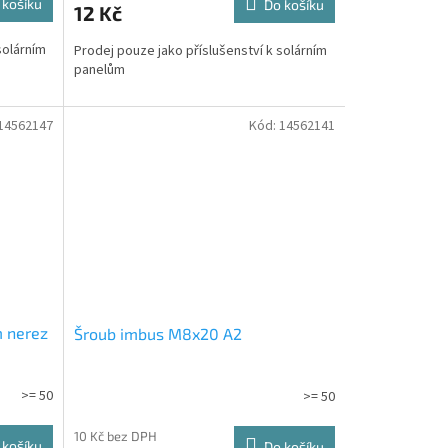
 košíku
Do košíku
12 Kč
solárním
Prodej pouze jako příslušenství k solárním
panelům
14562147
Kód:
14562141
m nerez
Šroub imbus M8x20 A2
>= 50
>= 50
10 Kč bez DPH
 košíku
Do košíku