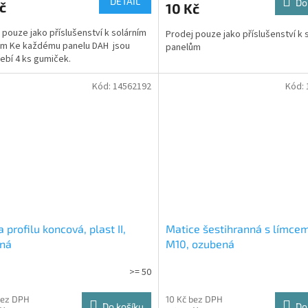
DETAIL
Do
č
10 Kč
 pouze jako příslušenství k solárním
Prodej pouze jako příslušenství k 
ům Ke každému panelu DAH jsou
panelům
ebí 4 ks gumiček.
Kód:
14562192
Kód:
a profilu koncová, plast II,
Matice šestihranná s límce
rná
M10, ozubená
>= 50
bez DPH
10 Kč bez DPH
Do košíku
Do