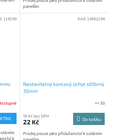
solárním
Prodej pouze jako příslušenství k solárním
panelům
d:
116190
Kód:
14562194
lavou
Nastavitelný koncový úchyt stříbrný
30mm
dostupné
>= 50
18 Kč bez DPH
DETAIL
Do košíku
22 Kč
solárním
Prodej pouze jako příslušenství k solárním
enství k
panelům