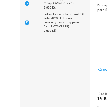
410Wp AS-6M-HC BLACK
Prodej
7 900 Kč
panel
Fotovoltaický solární panel DAH
Solar 420Wp Full screen
celočerný bezrámový panel
DHM-T56X10/FS(BB)
7 900 Kč
Kámen
12 Kč 
14 K