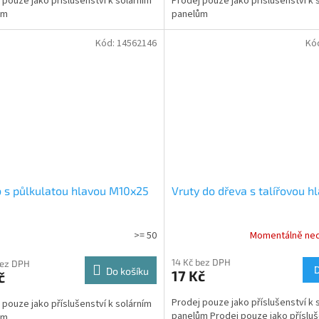
 pouze jako příslušenství k solárním
Prodej pouze jako příslušenství k 
ům
panelům
Kód:
14562146
Kó
 s půlkulatou hlavou M10x25
Vruty do dřeva s talířovou h
>= 50
Momentálně ne
14 Kč bez DPH
bez DPH
Do košíku
17 Kč
č
Prodej pouze jako příslušenství k 
 pouze jako příslušenství k solárním
panelům Prodej pouze jako přísluš
ům