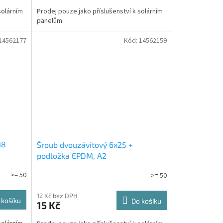
solárním
Prodej pouze jako příslušenství k solárním
panelům
14562177
Kód:
14562159
M8
Šroub dvouzávitový 6x25 +
podložka EPDM, A2
>= 50
>= 50
12 Kč bez DPH
 košíku
Do košíku
15 Kč