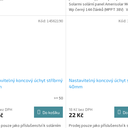
Solarmi solární panel Amerisolar 
Wp černý 144 článků (MPPT 38V) Vr
Kód:
14562190
Kód:
vitelný koncový úchyt stříbrný
Nastavitelný koncový úchyt 
m
40mm
>= 50
bez DPH
18 Kč bez DPH
Do košíku
Do
Kč
22 Kč
 pouze jako příslušenství k solárním
Prodej pouze jako příslušenství k 