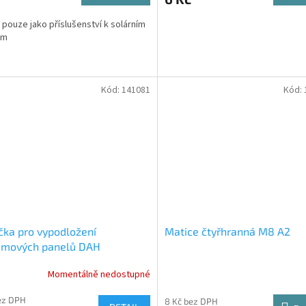
 pouze jako příslušenství k solárním
ům
Kód:
141081
Kód:
ka pro vypodložení
Matice čtyřhranná M8 A2
ámových panelů DAH
Momentálně nedostupné
ez DPH
8 Kč bez DPH