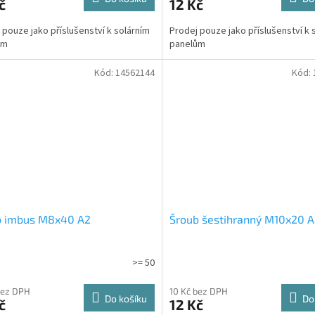
č
12 Kč
 pouze jako příslušenství k solárním
Prodej pouze jako příslušenství k 
ům
panelům
Kód:
14562144
Kód:
b imbus M8x40 A2
Šroub šestihranný M10x20 
>= 50
bez DPH
10 Kč bez DPH
Do košíku
Do
č
12 Kč