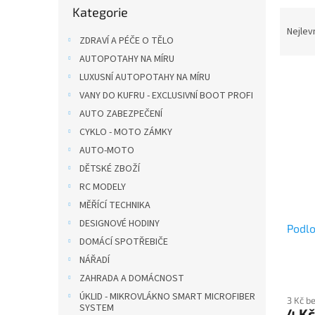
n
Kategorie
kategorie
Ř
e
a
Nejlev
l
ZDRAVÍ A PÉČE O TĚLO
z
AUTOPOTAHY NA MÍRU
e
V
n
LUXUSNÍ AUTOPOTAHY NA MÍRU
ý
í
VANY DO KUFRU - EXCLUSIVNÍ BOOT PROFI
p
p
AUTO ZABEZPEČENÍ
i
r
CYKLO - MOTO ZÁMKY
s
o
AUTO-MOTO
p
d
r
u
DĚTSKÉ ZBOŽÍ
o
k
RC MODELY
d
t
MĚŘÍCÍ TECHNIKA
u
ů
DESIGNOVÉ HODINY
Podl
k
DOMÁCÍ SPOTŘEBIČE
t
NÁŘADÍ
ů
ZAHRADA A DOMÁCNOST
ÚKLID - MIKROVLÁKNO SMART MICROFIBER
3 Kč b
SYSTEM
4 Kč