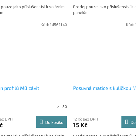
 pouze jako příslušenství k solárním
Prodej pouze jako příslušenství k 
ům
panelům
Kód:
14562140
Kód:
 profilů M8 závit
Posuvná matice s kuličkou 
>= 50
bez DPH
12 Kč bez DPH
Do košíku
Do
č
15 Kč