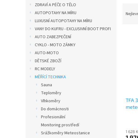
n
ZDRAVÍ A PÉČE O TĚLO
Ř
e
a
AUTOPOTAHY NA MÍRU
Nejlev
l
z
LUXUSNÍ AUTOPOTAHY NA MÍRU
e
VANY DO KUFRU - EXCLUSIVNÍ BOOT PROFI
V
n
AUTO ZABEZPEČENÍ
ý
í
CYKLO - MOTO ZÁMKY
p
p
AUTO-MOTO
i
r
s
o
DĚTSKÉ ZBOŽÍ
p
d
RC MODELY
r
u
MĚŘÍCÍ TECHNIKA
o
k
Sauna
d
t
Teploměry
u
ů
TFA 3
k
Vlhkoměry
mete
t
Do domácnosti
hliník
ů
Profesionální
Monitoring prostředí
1 628 
Srážkoměry Meteostanice
1 97