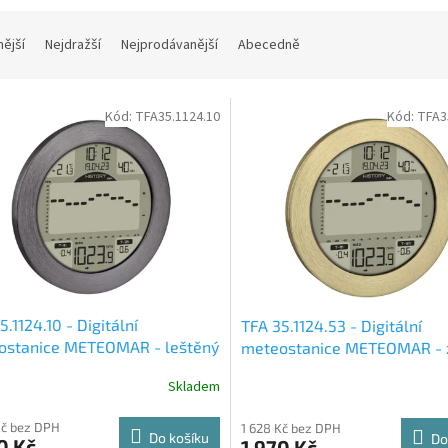
nější
Nejdražší
Nejprodávanější
Abecedně
Kód:
TFA35.1124.10
Kód:
TFA3
5.1124.10 - Digitální
TFA 35.1124.53 - Digitální
ostanice METEOMAR - leštěný
meteostanice METEOMAR - 
leštěný hliník
Skladem
Kč bez DPH
1 628 Kč bez DPH
Do košíku
Do
0 Kč
1 970 Kč