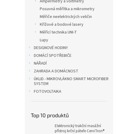
Ampérmetry a voltmetry
Posuvná měřítka a mikrometry
Měřiče neelektrických veličin
Křížové a bodové lasery
Měřící technika UNI-T
Lupy
DESIGNOVÉ HODINY
DOMÁCÍ SPOTŘEBIČE
NÁŘADÍ
ZAHRADA A DOMÁCNOST
ÚKLID - MIKROVLÁKNO SMART MICROFIBER
SYSTEM
FOTOVOLTAIKA
Top 10 produktů
Elektronický trakční masážní
přístroj krční páteře CerviTron®