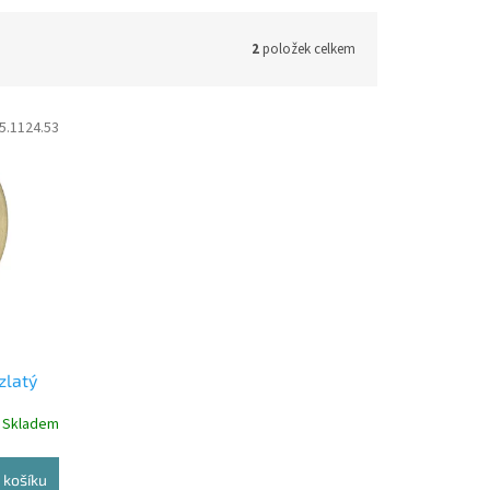
2
položek celkem
5.1124.53
zlatý
Skladem
 košíku