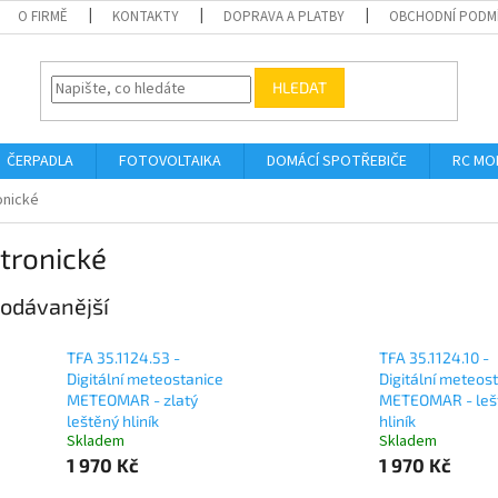
O FIRMĚ
KONTAKTY
DOPRAVA A PLATBY
OBCHODNÍ PODM
HLEDAT
ČERPADLA
FOTOVOLTAIKA
DOMÁCÍ SPOTŘEBIČE
RC MO
onické
tronické
odávanější
TFA 35.1124.53 -
TFA 35.1124.10 -
Digitální meteostanice
Digitální meteos
METEOMAR - zlatý
METEOMAR - leš
leštěný hliník
hliník
Skladem
Skladem
1 970 Kč
1 970 Kč