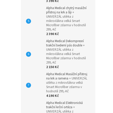
3 390 Kč
Alpha Medical chytrý masážní
přístroj na krk a šíji
+
UNIVERZÁL utěrka z
mikrovlákna velká Smart
Microfiber zdarma v hodnotě
299,-Kč
2 390 Kč
Alpha Medical Dekompresní
trakční bederní pás double
+
UNIVERZÁL utěrka z
mikrovlákna velká Smart
Microfiber zdarma v hodnotě
299,-Kč
2 150 Kč
Alpha Medical Masážní přístroj
na krk a ramena
+ UNIVERZÁL
utěrka z mikrovlákna velká
Smart Microfiber zdarma v
hodnotě 299,-Kč
4 190 Kč
Alpha Medical Elektronická
trakční krční ortéza
+
UNIVERZÁL utěrka z