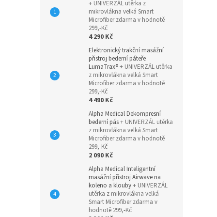
+ UNIVERZÁL utěrka z
mikrovlákna velká Smart
Microfiber zdarma v hodnotě
299,-Kč
4 290 Kč
Elektronický trakční masážní
přistroj bederní páteře
LumaTrax®
+ UNIVERZÁL utěrka
z mikrovlákna velká Smart
Microfiber zdarma v hodnotě
299,-Kč
4 490 Kč
Alpha Medical Dekompresní
bederní pás
+ UNIVERZÁL utěrka
z mikrovlákna velká Smart
Microfiber zdarma v hodnotě
299,-Kč
2 090 Kč
Alpha Medical Inteligentní
masážní přístroj Airwave na
koleno a klouby
+ UNIVERZÁL
utěrka z mikrovlákna velká
Smart Microfiber zdarma v
hodnotě 299,-Kč