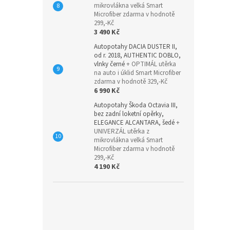
mikrovlákna velká Smart
Microfiber zdarma v hodnotě
299,-Kč
3 490 Kč
Autopotahy DACIA DUSTER II,
od r. 2018, AUTHENTIC DOBLO,
vlnky černé
+ OPTIMÁL utěrka
na auto i úklid Smart Microfiber
zdarma v hodnotě 329,-Kč
6 990 Kč
Autopotahy Škoda Octavia III,
bez zadní loketní opěrky,
ELEGANCE ALCANTARA, šedé
+
UNIVERZÁL utěrka z
mikrovlákna velká Smart
Microfiber zdarma v hodnotě
299,-Kč
4 190 Kč