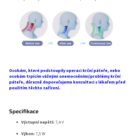
Osobám, které podstoupily operaci krční páteře, nebo
osobám trpícím vážnými onemocněními/problémy krční
páteře, důrazně doporučujeme konzultaci s lékařem před
použitím těchto zařízení.
Specifikace
Výstupní napětí:
7,4 V
Výkon:
7,5 W