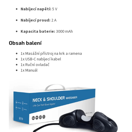
Nabíjecí napětí:
5 V
Nabíjecí proud:
2 A
Kapacita baterie:
3000 mAh
Obsah balení
1x Masážní přístroj na krk a ramena
1x USB-C nabíjecí kabel
1x Ruční ovladač
1x Manuál