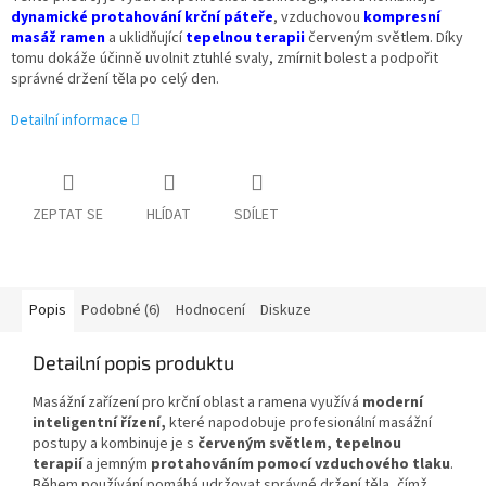
dynamické protahování krční páteře
, vzduchovou
kompresní
masáž
ramen
a uklidňující
tepelnou terapii
červeným světlem. Díky
tomu dokáže účinně uvolnit ztuhlé svaly, zmírnit bolest a podpořit
správné držení těla po celý den.
Detailní informace
ZEPTAT SE
HLÍDAT
SDÍLET
Popis
Podobné (6)
Hodnocení
Diskuze
Detailní popis produktu
Masážní zařízení pro krční oblast a ramena využívá
moderní
inteligentní řízení,
které napodobuje profesionální masážní
postupy a kombinuje je s
červeným světlem, tepelnou
terapií
a jemným
protahováním pomocí vzduchového tlaku
.
Během používání pomáhá udržovat správné držení těla, čímž