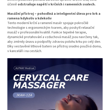
účinně
odstraňuje napětí v krčních i ramenních svalech.
Masážní přístroj – pohodlná a inteligentní úleva pro krk a
ramena kdykoliv a kdekoliv
Tento moderní krční a ramenní masér spojuje pokročilé
technologie s ergonomickým tvarem, aby poskytl relaxační
masáž v profesionální kvalitě. Funkce tepelné terapie,
dynamické protahování a vzduchová masáž jsou navrženy tak,
aby zmírnily únavu a podpořily zdravou polohu krku po celý den.
Díky vestavěné lithiové baterii se přístroj snadno používá doma,
v kanceláři i na cestách.