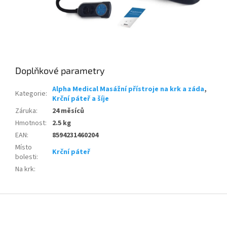
Doplňkové parametry
Alpha Medical Masážní přístroje na krk a záda
,
Kategorie
:
Krční páteř a šíje
Záruka
:
24 měsíců
Hmotnost
:
2.5 kg
EAN
:
8594231460204
Místo
Krční páteř
bolesti
:
Na krk
:
Z
á
p