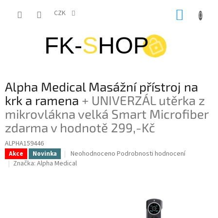
Přejít
NÁKUP
na
CZK
obsah
KOŠÍK
Alpha Medical Masážní přístroj na
krk a ramena
+ UNIVERZÁL utěrka z
mikrovlákna velká Smart Microfiber
zdarma v hodnotě 299,-Kč
ALPHA159446
Průměrné
Neohodnoceno
Podrobnosti hodnocení
Akce
Novinka
hodnocení
Značka:
Alpha Medical
produktu
je
0,0
z
5
hvězdiček.