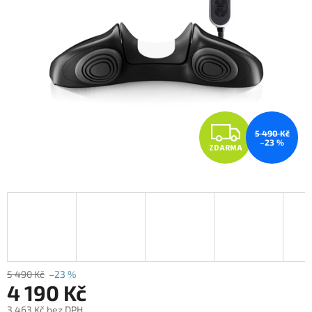
Z
5 490 Kč
–23 %
ZDARMA
D
A
R
M
A
5 490 Kč
–23 %
4 190 Kč
3 463 Kč bez DPH