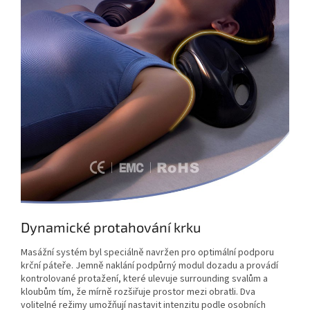
Dynamické protahování krku
Masážní systém byl speciálně navržen pro optimální podporu
krční páteře. Jemně naklání podpůrný modul dozadu a provádí
kontrolované protažení, které ulevuje surrounding svalům a
kloubům tím, že mírně rozšiřuje prostor mezi obratli. Dva
volitelné režimy umožňují nastavit intenzitu podle osobních