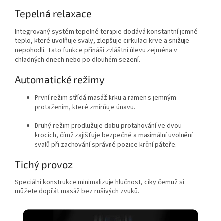
Tepelná relaxace
Integrovaný systém tepelné terapie dodává konstantní jemné
teplo, které uvolňuje svaly, zlepšuje cirkulaci krve a snižuje
nepohodlí. Tato funkce přináší zvláštní úlevu zejména v
chladných dnech nebo po dlouhém sezení.
Automatické režimy
První režim střídá masáž krku a ramen s jemným
protažením, které zmírňuje únavu.
Druhý režim prodlužuje dobu protahování ve dvou
krocích, čímž zajišťuje bezpečné a maximální uvolnění
svalů při zachování správné pozice krční páteře.
Tichý provoz
Speciální konstrukce minimalizuje hlučnost, díky čemuž si
můžete dopřát masáž bez rušivých zvuků.