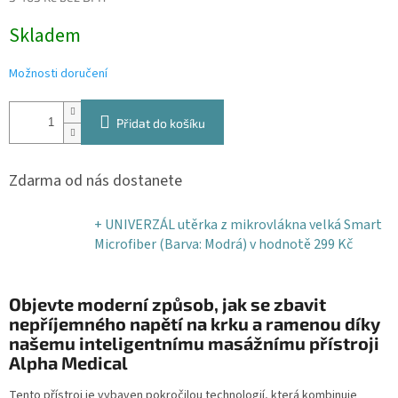
Měrná
Skladem
cena:
Možnosti doručení
Přidat do košíku
Zdarma od nás dostanete
+ UNIVERZÁL utěrka z mikrovlákna velká Smart
Microfiber (Barva: Modrá)
v hodnotě 299 Kč
Objevte moderní způsob, jak se zbavit
nepříjemného napětí na krku a ramenou díky
našemu inteligentnímu masážnímu přístroji
Alpha Medical
Tento přístroj je vybaven pokročilou technologií, která kombinuje