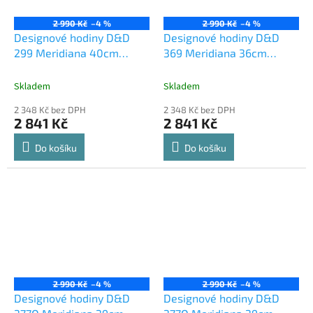
2 990 Kč
–4 %
2 990 Kč
–4 %
Designové hodiny D&D
Designové hodiny D&D
299 Meridiana 40cm
369 Meridiana 36cm
Meridiana barvy kov
Meridiana barvy kov
wenge
červený lak
Skladem
Skladem
2 348 Kč bez DPH
2 348 Kč bez DPH
2 841 Kč
2 841 Kč
Do košíku
Do košíku
2 990 Kč
–4 %
2 990 Kč
–4 %
Designové hodiny D&D
Designové hodiny D&D