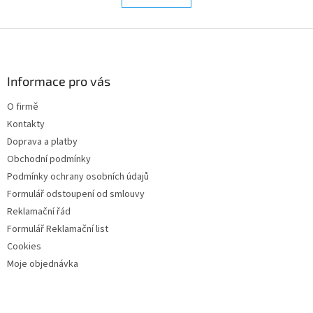
á
k
d
o
v
Z
a
á
c
á
n
í
p
í
p
a
Informace pro vás
r
t
v
O firmě
í
k
Kontakty
y
v
Doprava a platby
ý
Obchodní podmínky
p
Podmínky ochrany osobních údajů
i
s
Formulář odstoupení od smlouvy
u
Reklamační řád
Formulář Reklamační list
Cookies
Moje objednávka