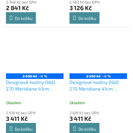
2 348 Kč bez DPH
2 583 Kč bez DPH
2 841 Kč
3 126 Kč
Do košíku
Do košíku
3 590 Kč
–4 %
3 590 Kč
–4 %
Designové hodiny D&D
Designové hodiny D&D
270 Meridiana 41cm
270 Meridiana 41cm
Meridiana barvy kov
Meridiana barvy kov
červený lak
oranžový lak
Skladem
Skladem
2 819 Kč bez DPH
2 819 Kč bez DPH
3 411 Kč
3 411 Kč
Do košíku
Do košíku