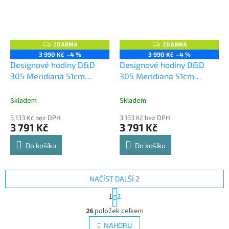
ZDARMA
ZDARMA
Z
Z
D
D
3 990 Kč
–4 %
3 990 Kč
–4 %
A
A
Designové hodiny D&D
Designové hodiny D&D
R
R
M
M
305 Meridiana 51cm
305 Meridiana 51cm
A
A
Meridiana barvy kov černý
Meridiana barvy kov
lak
stříbrný lak
Skladem
Skladem
3 133 Kč bez DPH
3 133 Kč bez DPH
3 791 Kč
3 791 Kč
Do košíku
Do košíku
NAČÍST DALŠÍ 2
S
1
2
t
O
r
26
položek celkem
v
á
l
NAHORU
n