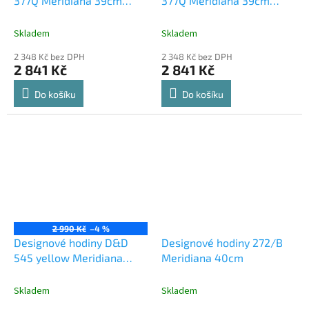
377Q Meridiana 39cm
377Q Meridiana 39cm
Meridiana barvy kov bílý
Meridiana barvy kov
lak
oranžový lak
Skladem
Skladem
2 348 Kč bez DPH
2 348 Kč bez DPH
2 841 Kč
2 841 Kč
Do košíku
Do košíku
2 990 Kč
–4 %
Designové hodiny D&D
Designové hodiny 272/B
545 yellow Meridiana
Meridiana 40cm
35cm
Skladem
Skladem