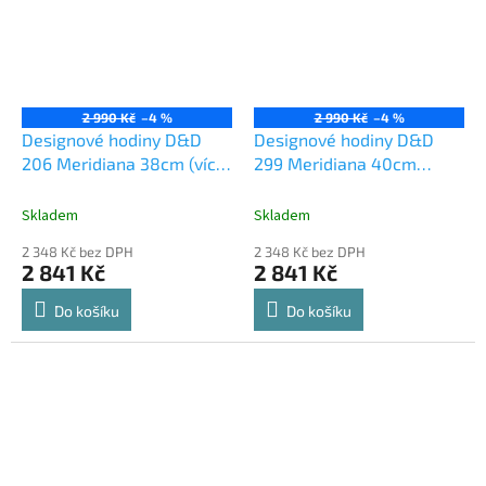
2 990 Kč
–4 %
2 990 Kč
–4 %
Designové hodiny D&D
Designové hodiny D&D
206 Meridiana 38cm (více
299 Meridiana 40cm
barevných verzí)
Meridiana barvy kov
Meridiana barvy kov
stříbrný lak
Skladem
Skladem
stříbrný lak
2 348 Kč bez DPH
2 348 Kč bez DPH
2 841 Kč
2 841 Kč
Do košíku
Do košíku