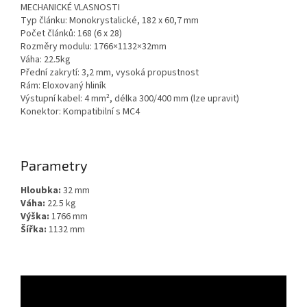
MECHANICKÉ VLASNOSTI
Typ článku: Monokrystalické, 182 x 60,7 mm
Počet článků: 168 (6 x 28)
Rozměry modulu: 1766×1132×32mm
Váha: 22.5kg
Přední zakrytí: 3,2 mm, vysoká propustnost
Rám: Eloxovaný hliník
Výstupní kabel: 4 mm², délka 300/400 mm (lze upravit)
Konektor: Kompatibilní s MC4
Parametry
Hloubka:
32 mm
Váha:
22.5 kg
Výška:
1766 mm
Šířka:
1132 mm