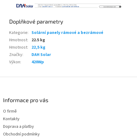
Doplňkové parametry
Kategorie
:
Solární panely rámové a bezrámové
Hmotnost
:
22.5 kg
Hmotnost
:
22,5 kg
Značky
:
DAH Solar
Výkon
:
420Wp
Z
á
p
a
Informace pro vás
t
O firmě
í
Kontakty
Doprava a platby
Obchodní podmínky