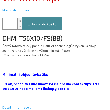
cena:
Možnosti doručení
Přidat do košíku
DHM-T56X10/FS(BB)
Černý fotovoltaický panel s HalfCell technologií o výkonu 420Wp
30 let záruka výrobce na výkon minimálně 80%
12 let záruka na mechanické části
Minimální objednávka 2ks
Při objednání většího množství mě prosím kontaktujte tel :
603822800 nebo mailem :
fkshop@post.cz
Detailní informace