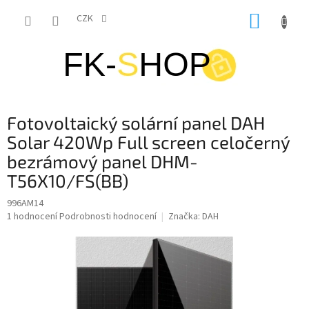
Přejít
NÁKUP
na
CZK
obsah
KOŠÍK
Fotovoltaický solární panel DAH
Solar 420Wp Full screen celočerný
bezrámový panel DHM-
T56X10/FS(BB)
996AM14
Průměrné
1 hodnocení
Podrobnosti hodnocení
Značka:
DAH
hodnocení
produktu
je
5,0
z
5
hvězdiček.