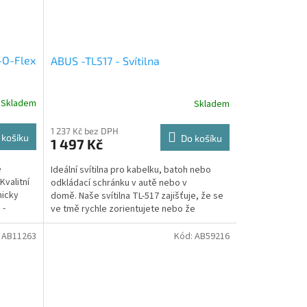
-O-Flex
ABUS -TL517 - Svítilna
Skladem
Skladem
1 237 Kč bez DPH
 košíku
Do košíku
1 497 Kč
e
Ideální svítilna pro kabelku, batoh nebo
Kvalitní
odkládací schránku v autě nebo v
micky
domě. Naše svítilna TL-517 zajišťuje, že se
 -
ve tmě rychle zorientujete nebo že
okamžitě najdete věci,...
:
AB11263
Kód:
AB59216