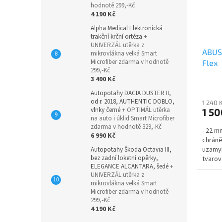
hodnotě 299,-Kč
4 190 Kč
Alpha Medical Elektronická
trakční krční ortéza
+
UNIVERZÁL utěrka z
ABUS 
mikrovlákna velká Smart
Microfiber zdarma v hodnotě
Flex
299,-Kč
3 490 Kč
Průmě
hodno
Autopotahy DACIA DUSTER II,
od r. 2018, AUTHENTIC DOBLO,
produ
1 240 
vlnky černé
+ OPTIMÁL utěrka
1 50
je
na auto i úklid Smart Microfiber
5,0
zdarma v hodnotě 329,-Kč
- 22 m
z
6 990 Kč
chráně
5
uzamy
hvězdi
Autopotahy Škoda Octavia III,
bez zadní loketní opěrky,
tvarov
ELEGANCE ALCANTARA, šedé
+
proti p
UNIVERZÁL utěrka z
mikrovlákna velká Smart
Microfiber zdarma v hodnotě
299,-Kč
4 190 Kč