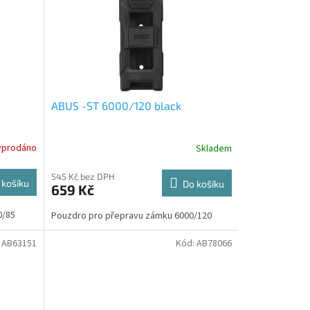
ABUS -ST 6000/120 black
yprodáno
Skladem
545 Kč bez DPH
 košíku
Do košíku
659 Kč
0/85
Pouzdro pro přepravu zámku 6000/120
:
AB63151
Kód:
AB78066