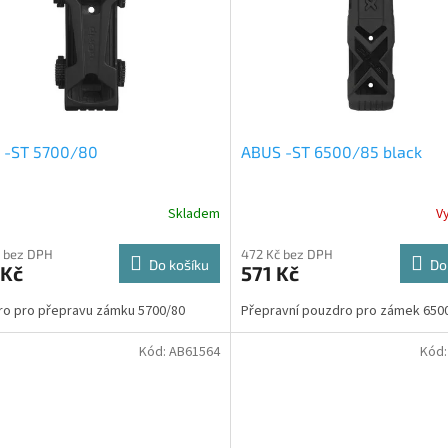
 -ST 5700/80
ABUS -ST 6500/85 black
Skladem
V
 bez DPH
472 Kč bez DPH
Do košíku
Do
 Kč
571 Kč
o pro přepravu zámku 5700/80
Přepravní pouzdro pro zámek 650
Kód:
AB61564
Kód