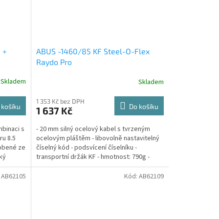
 +
ABUS -1460/85 KF Steel-O-Flex
Raydo Pro
Skladem
Skladem
1 353 Kč bez DPH
 košíku
Do košíku
1 637 Kč
mbinaci s
- 20 mm silný ocelový kabel s tvrzeným
ru 8.5
ocelovým pláštěm - libovolně nastavitelný
robené ze
číselný kód - podsvícení číselníku -
cký
transportní držák KF - hmotnost: 790g -
délka 85cm
:
AB62105
Kód:
AB62109