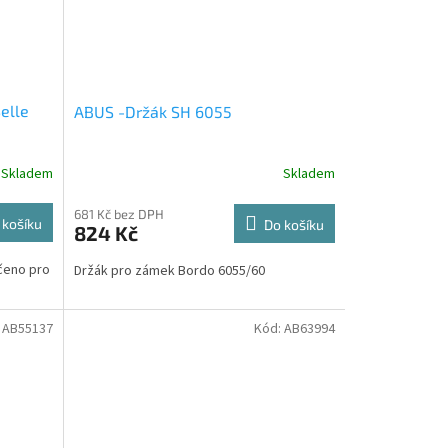
elle
ABUS -Držák SH 6055
Skladem
Skladem
681 Kč bez DPH
 košíku
Do košíku
824 Kč
čeno pro
Držák pro zámek Bordo 6055/60
:
AB55137
Kód:
AB63994