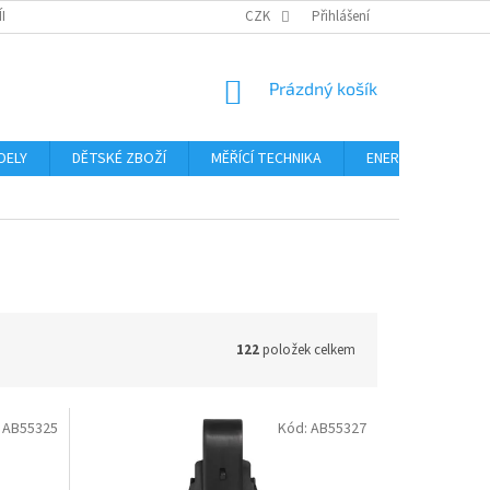
ÍNKY
PODMÍNKY OCHRANY OSOBNÍCH ÚDAJŮ
CZK
Přihlášení
FORMULÁŘ ODSTOUPE
NÁKUPNÍ
Prázdný košík
KOŠÍK
DELY
DĚTSKÉ ZBOŽÍ
MĚŘÍCÍ TECHNIKA
ENERGIE
Blo
122
položek celkem
:
AB55325
Kód:
AB55327