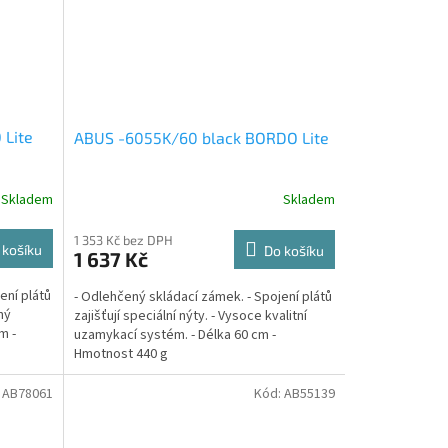
Lite
ABUS -6055K/60 black BORDO Lite
Skladem
Skladem
1 353 Kč bez DPH
 košíku
Do košíku
1 637 Kč
ení plátů
- Odlehčený skládací zámek. - Spojení plátů
lný
zajišťují speciální nýty. - Vysoce kvalitní
m -
uzamykací systém. - Délka 60 cm -
Hmotnost 440 g
:
AB78061
Kód:
AB55139