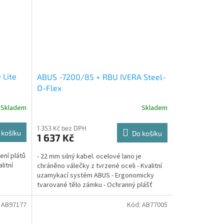
Lite
ABUS -7200/85 + RBU IVERA Steel-
O-Flex
Skladem
Skladem
1 353 Kč bez DPH
 košíku
Do košíku
1 637 Kč
ení plátů
- 22 mm silný kabel. ocelové lano je
litní
chráněno válečky z tvrzené oceli - Kvalitní
uzamykací systém ABUS - Ergonomicky
tvarované tělo zámku - Ochranný plášť
proti poškození laku -...
:
AB97177
Kód:
AB77005