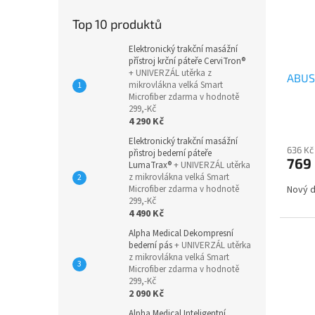
Top 10 produktů
Elektronický trakční masážní
přístroj krční páteře CerviTron®
+ UNIVERZÁL utěrka z
ABUS
mikrovlákna velká Smart
Microfiber zdarma v hodnotě
299,-Kč
4 290 Kč
Elektronický trakční masážní
636 Kč
přistroj bederní páteře
769
LumaTrax®
+ UNIVERZÁL utěrka
z mikrovlákna velká Smart
Microfiber zdarma v hodnotě
Nový d
299,-Kč
4 490 Kč
Alpha Medical Dekompresní
bederní pás
+ UNIVERZÁL utěrka
z mikrovlákna velká Smart
Microfiber zdarma v hodnotě
299,-Kč
2 090 Kč
Alpha Medical Inteligentní