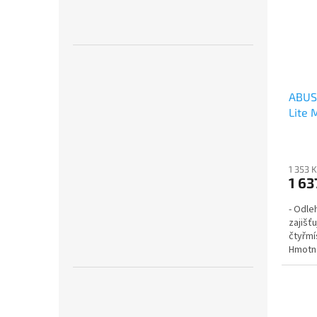
ABUS
Lite 
1 353 
1 63
- Odle
zajišťu
čtyřmí
Hmotn