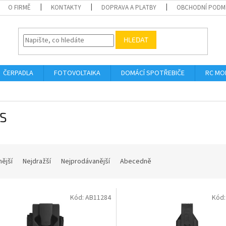
O FIRMĚ
KONTAKTY
DOPRAVA A PLATBY
OBCHODNÍ PODM
HLEDAT
ČERPADLA
FOTOVOLTAIKA
DOMÁCÍ SPOTŘEBIČE
RC MO
S
nější
Nejdražší
Nejprodávanější
Abecedně
Kód:
AB11284
Kód