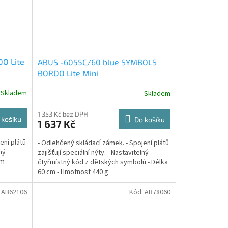
O Lite
ABUS -6055C/60 blue SYMBOLS
BORDO Lite Mini
Skladem
Skladem
1 353 Kč bez DPH
 košíku
Do košíku
1 637 Kč
ení plátů
- Odlehčený skládací zámek. - Spojení plátů
lný
zajišťují speciální nýty. - Nastavitelný
m -
čtyřmístný kód z dětských symbolů - Délka
60 cm - Hmotnost 440 g
:
AB62106
Kód:
AB78060