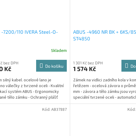
-7200/110 IVERA Steel-O-
ABUS -4960 NR BK + 6KS/85
ST4850
Skladem
rné
cení
ktu
Kč bez DPH
1 301 Kč bez DPH
Do košíku
Do
0 Kč
1 574 Kč
m silný kabel. ocelové lano je
Zámek na vidlici zadního kola v ko
no válečky z tvrzené oceli - Kvalitní
řetězem - ocelová závora o průmě
kací systém ABUS - Ergonomicky
mm - závora a tělo zámku jsou vy
ček.
ané tělo zámku - Ochranný plášť
speciální tvrzené oceli - automati
oškození laku -...
uzamykací...
Kód:
AB37887
Kód