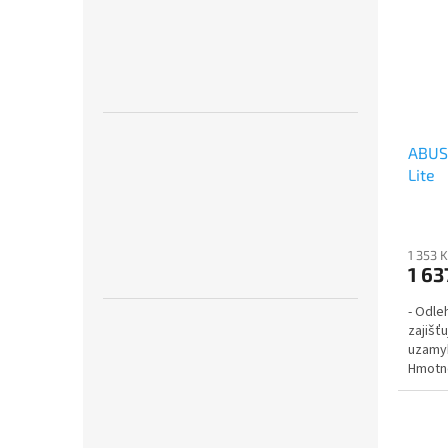
ABUS
Lite
1 353 
1 63
- Odle
zajišťu
uzamyk
Hmotn