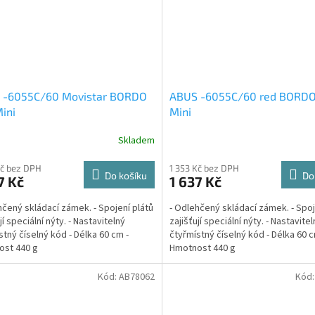
 -6055C/60 Movistar BORDO
ABUS -6055C/60 red BORDO 
Mini
Mini
Skladem
Kč bez DPH
1 353 Kč bez DPH
Do košíku
Do
7 Kč
1 637 Kč
hčený skládací zámek. - Spojení plátů
- Odlehčený skládací zámek. - Spoj
jí speciální nýty. - Nastavitelný
zajišťují speciální nýty. - Nastavite
stný číselný kód - Délka 60 cm -
čtyřmístný číselný kód - Délka 60 c
ost 440 g
Hmotnost 440 g
Kód:
AB78062
Kód