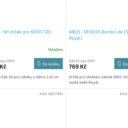
 -SH držák pro 6000/120
ABUS -SR 6055 Bordo Lite (S
Royal)
Skladem
 bez DPH
636 Kč bez DPH
Do košíku
Do
 Kč
769 Kč
ržák SH pro zámky o délce 120 cm
Držák pro skládací zámek 6055. Ur
sedla Selle Royal.
Kód:
AB37492
Kód