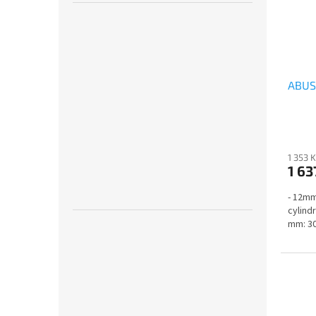
ABUS
1 353 
1 63
- 12mm 
cylind
mm: 30