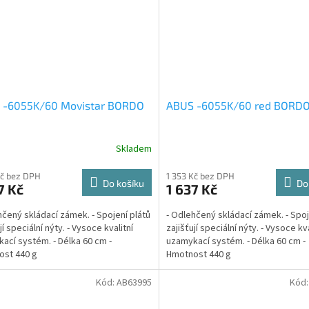
 -6055K/60 Movistar BORDO
ABUS -6055K/60 red BORDO 
Skladem
Kč bez DPH
1 353 Kč bez DPH
Do košíku
Do
7 Kč
1 637 Kč
hčený skládací zámek. - Spojení plátů
- Odlehčený skládací zámek. - Spoj
jí speciální nýty. - Vysoce kvalitní
zajišťují speciální nýty. - Vysoce kva
ací systém. - Délka 60 cm -
uzamykací systém. - Délka 60 cm -
ost 440 g
Hmotnost 440 g
Kód:
AB63995
Kód