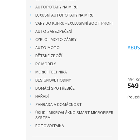
i
r
n
s
o
AUTOPOTAHY NA MÍRU
e
p
d
l
LUXUSNÍ AUTOPOTAHY NA MÍRU
r
u
VANY DO KUFRU - EXCLUSIVNÍ BOOT PROFI
o
k
AUTO ZABEZPEČENÍ
d
t
CYKLO - MOTO ZÁMKY
u
ů
ABUS
AUTO-MOTO
k
t
DĚTSKÉ ZBOŽÍ
ů
RC MODELY
MĚŘÍCÍ TECHNIKA
454 Kč
DESIGNOVÉ HODINY
549
DOMÁCÍ SPOTŘEBIČE
NÁŘADÍ
Pouzdr
ZAHRADA A DOMÁCNOST
ÚKLID - MIKROVLÁKNO SMART MICROFIBER
SYSTEM
FOTOVOLTAIKA