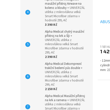
masážní přístroj Airwave na
koleno a klouby
+ UNIVERZÁL
utěrka z mikrovlákna velká
Smart Microfiber zdarma v
hodnotě 299,-Kč
ABUS
3 390 Kč
Alpha Medical chytrý masážní
přístroj na krk a šíji
+
UNIVERZÁL utěrka z
mikrovlákna velká Smart
1 181 
Microfiber zdarma v hodnotě
1 42
299,-Kč
2 390 Kč
- 12mm 
Alpha Medical Dekompresní
cylind
trakční bederní pás double
+
mm: 23
UNIVERZÁL utěrka z
mikrovlákna velká Smart
Microfiber zdarma v hodnotě
299,-Kč
2 150 Kč
Alpha Medical Masážní přístroj
na krk a ramena
+ UNIVERZÁL
utěrka z mikrovlákna velká
Smart Microfiber zdarma v