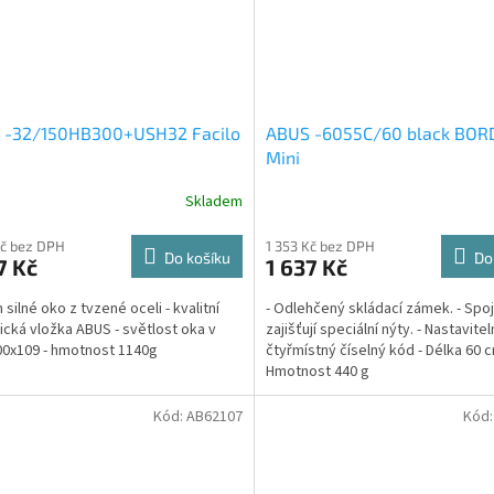
 -32/150HB300+USH32 Facilo
ABUS -6055C/60 black BORD
Mini
Skladem
Kč bez DPH
1 353 Kč bez DPH
Do košíku
Do
7 Kč
1 637 Kč
silné oko z tvzené oceli - kvalitní
- Odlehčený skládací zámek. - Spoj
rická vložka ABUS - světlost oka v
zajišťují speciální nýty. - Nastavite
0x109 - hmotnost 1140g
čtyřmístný číselný kód - Délka 60 c
Hmotnost 440 g
Kód:
AB62107
Kód