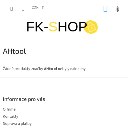
Přejít
NÁKUP
na
CZK
obsah
KOŠÍK
AHtool
Žádné produkty značky
AHtool
nebyly nalezeny...
Z
á
p
a
Informace pro vás
t
O firmě
í
Kontakty
Doprava a platby