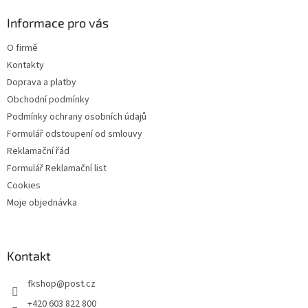
d
p
a
a
Informace pro vás
c
t
í
O firmě
í
p
Kontakty
r
v
Doprava a platby
k
Obchodní podmínky
y
Podmínky ochrany osobních údajů
v
ý
Formulář odstoupení od smlouvy
p
Reklamační řád
i
Formulář Reklamační list
s
u
Cookies
Moje objednávka
Kontakt
fkshop
@
post.cz
+420 603 822 800