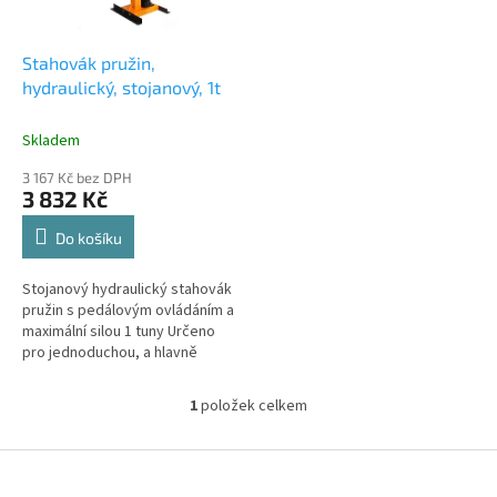
r
u
o
k
d
t
Stahovák pružin,
u
ů
hydraulický, stojanový, 1t
k
t
Skladem
ů
3 167 Kč bez DPH
3 832 Kč
Do košíku
Stojanový hydraulický stahovák
pružin s pedálovým ovládáním a
maximální silou 1 tuny Určeno
pro jednoduchou, a hlavně
bezpečnou demontáž a montáž
pružin z tlumičů...
1
položek celkem
O
v
l
Z
á
á