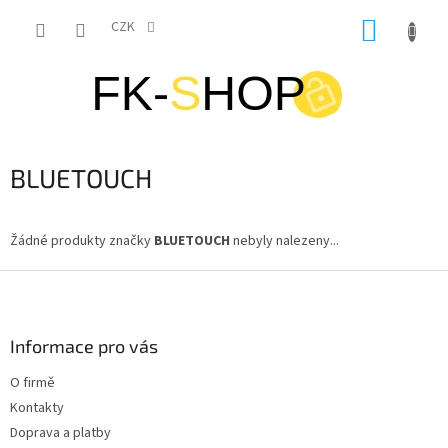
Přejít
NÁKUP
na
CZK
obsah
KOŠÍK
BLUETOUCH
Žádné produkty značky
BLUETOUCH
nebyly nalezeny...
Z
á
p
a
Informace pro vás
t
O firmě
í
Kontakty
Doprava a platby