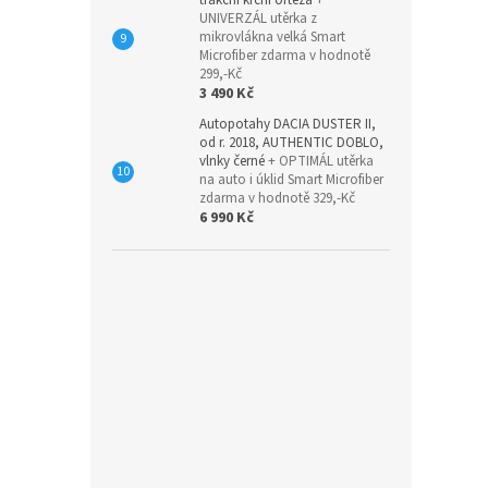
trakční krční ortéza
+
UNIVERZÁL utěrka z
mikrovlákna velká Smart
Microfiber zdarma v hodnotě
299,-Kč
3 490 Kč
Autopotahy DACIA DUSTER II,
od r. 2018, AUTHENTIC DOBLO,
vlnky černé
+ OPTIMÁL utěrka
na auto i úklid Smart Microfiber
zdarma v hodnotě 329,-Kč
6 990 Kč