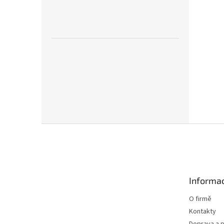
Z
á
p
a
t
Informac
í
O firmě
Kontakty