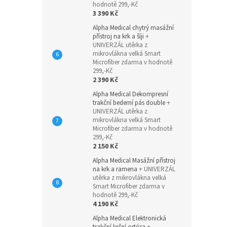
hodnotě 299,-Kč
3 390 Kč
Alpha Medical chytrý masážní
přístroj na krk a šíji
+
UNIVERZÁL utěrka z
mikrovlákna velká Smart
Microfiber zdarma v hodnotě
299,-Kč
2 390 Kč
Alpha Medical Dekompresní
trakční bederní pás double
+
UNIVERZÁL utěrka z
mikrovlákna velká Smart
Microfiber zdarma v hodnotě
299,-Kč
2 150 Kč
Alpha Medical Masážní přístroj
na krk a ramena
+ UNIVERZÁL
utěrka z mikrovlákna velká
Smart Microfiber zdarma v
hodnotě 299,-Kč
4 190 Kč
Alpha Medical Elektronická