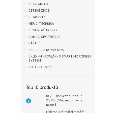
n
AUTO-MOTO
e
DĚTSKÉ ZBOŽÍ
l
RC MODELY
MĚŘÍCÍ TECHNIKA
DESIGNOVÉ HODINY
DOMÁCÍ SPOTŘEBIČE
NÁŘADÍ
ZAHRADA A DOMÁCNOST
ÚKLID - MIKROVLÁKNO SMART MICROFIBER
SYSTEM
FOTOVOLTAIKA
Top 10 produktů
DC/DC konvertor Orion-Tr
24/12-5 (60W) neizolovaný
534 Kč
Elektronický trakční masážní