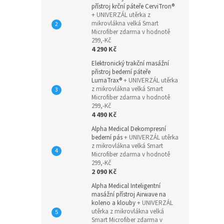
přístroj krční páteře CerviTron®
+ UNIVERZÁL utěrka z
mikrovlákna velká Smart
Microfiber zdarma v hodnotě
299,-Kč
4 290 Kč
Elektronický trakční masážní
přistroj bederní páteře
LumaTrax®
+ UNIVERZÁL utěrka
z mikrovlákna velká Smart
Microfiber zdarma v hodnotě
299,-Kč
4 490 Kč
Alpha Medical Dekompresní
bederní pás
+ UNIVERZÁL utěrka
z mikrovlákna velká Smart
Microfiber zdarma v hodnotě
299,-Kč
2 090 Kč
Alpha Medical Inteligentní
masážní přístroj Airwave na
koleno a klouby
+ UNIVERZÁL
utěrka z mikrovlákna velká
Smart Microfiber zdarma v