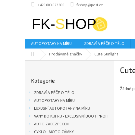
Přejít
+420 603 822 800
fkshop@post.cz
na
obsah
AUTOPOTAHY NA MÍRU
ZDRAVÍ A PÉČE O TĚLO
Domů
Prodávané značky
Cute Sunlight
P
Cute
o
Přeskočit
s
Kategorie
kategorie
t
Žádné p
r
ZDRAVÍ A PÉČE O TĚLO
a
AUTOPOTAHY NA MÍRU
n
LUXUSNÍ AUTOPOTAHY NA MÍRU
n
í
VANY DO KUFRU - EXCLUSIVNÍ BOOT PROFI
p
AUTO ZABEZPEČENÍ
a
CYKLO - MOTO ZÁMKY