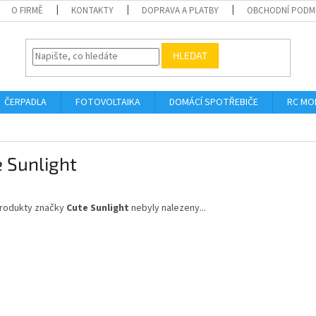
O FIRMĚ
KONTAKTY
DOPRAVA A PLATBY
OBCHODNÍ PODM
HLEDAT
ČERPADLA
FOTOVOLTAIKA
DOMÁCÍ SPOTŘEBIČE
RC MO
 Sunlight
rodukty značky
Cute Sunlight
nebyly nalezeny...