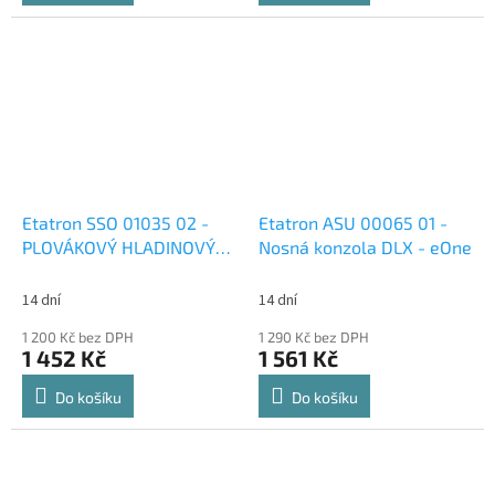
Etatron SSO 01035 02 -
Etatron ASU 00065 01 -
PLOVÁKOVÝ HLADINOVÝ
Nosná konzola DLX - eOne
SPÍNAČ bez konektoru
14 dní
14 dní
1 200 Kč bez DPH
1 290 Kč bez DPH
1 452 Kč
1 561 Kč
Do košíku
Do košíku