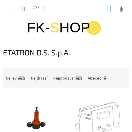
Přejít
NÁKUP
na
CZK
obsah
KOŠÍK
ETATRON D.S. S.p.A.
Ř
a
Nejlevnější
Nejdražší
Nejprodávanější
Abecedně
z
e
V
n
ý
í
p
p
i
r
s
o
p
d