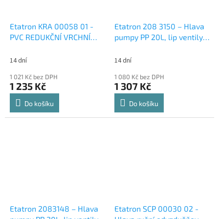
Etatron KRA 00058 01 -
Etatron 208 3150 – Hlava
PVC REDUKČNÍ VRCHNÍ
pumpy PP 20L, lip ventily,
KONCOVKA – Sada 10 ks
těsnění EPDM, bez
manuálního odvzdušnění
14 dní
14 dní
1 021 Kč bez DPH
1 080 Kč bez DPH
1 235 Kč
1 307 Kč
Do košíku
Do košíku
Etatron 2083148 – Hlava
Etatron SCP 00030 02 -