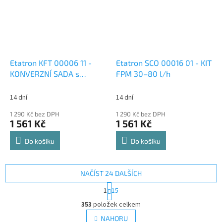
Etatron KFT 00006 11 -
Etatron SCO 00016 01 - KIT
KONVERZNÍ SADA s
FPM 30–80 l/h
konektorem
14 dní
14 dní
1 290 Kč bez DPH
1 290 Kč bez DPH
1 561 Kč
1 561 Kč
Do košíku
Do košíku
NAČÍST 24 DALŠÍCH
S
1
15
t
O
r
353
položek celkem
v
á
l
NAHORU
n