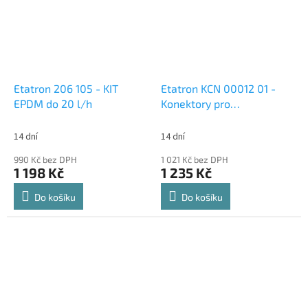
Etatron 206 105 - KIT
Etatron KCN 00012 01 -
EPDM do 20 l/h
Konektory pro
hladinoměry a měřiče – 10
ks
14 dní
14 dní
990 Kč bez DPH
1 021 Kč bez DPH
1 198 Kč
1 235 Kč
Do košíku
Do košíku