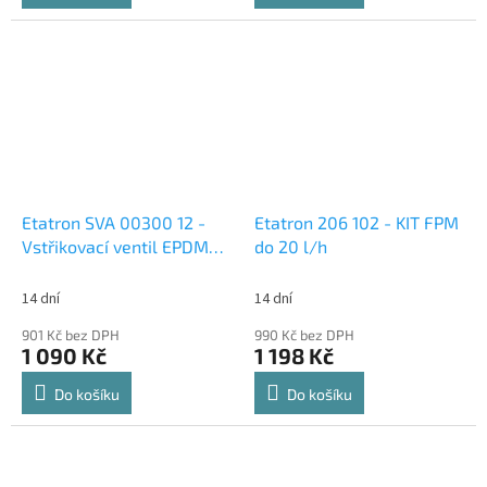
Etatron SVA 00300 12 -
Etatron 206 102 - KIT FPM
Vstřikovací ventil EPDM
do 20 l/h
1ks
14 dní
14 dní
901 Kč bez DPH
990 Kč bez DPH
1 090 Kč
1 198 Kč
Do košíku
Do košíku