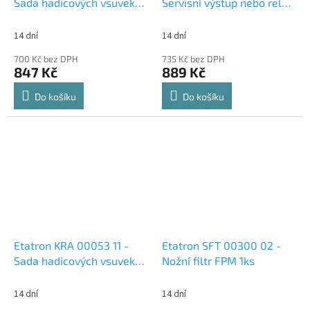
Sada hadicových vsuvek
Servisní výstup nebo relé
10x14 PP - FPM
– 5 ks
14 dní
14 dní
700 Kč bez DPH
735 Kč bez DPH
847 Kč
889 Kč
Do košíku
Do košíku
Etatron KRA 00053 11 -
Etatron SFT 00300 02 -
Sada hadicových vsuvek
Nožní filtr FPM 1ks
4x6 PVDF - FPM
14 dní
14 dní