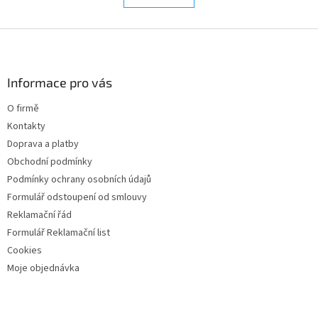
á
k
d
o
v
Z
a
á
c
á
n
í
p
í
p
a
Informace pro vás
r
t
v
O firmě
í
k
Kontakty
y
v
Doprava a platby
ý
Obchodní podmínky
p
Podmínky ochrany osobních údajů
i
s
Formulář odstoupení od smlouvy
u
Reklamační řád
Formulář Reklamační list
Cookies
Moje objednávka