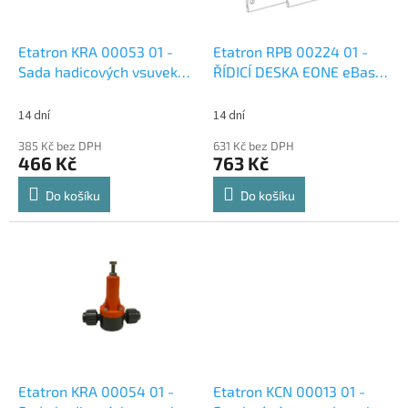
r
u
o
k
d
t
Etatron KRA 00053 01 -
Etatron RPB 00224 01 -
u
ů
Sada hadicových vsuvek
ŘÍDICÍ DESKA EONE eBasic
k
4x6 PP - FPM
- MA - terminálová deska
t
14 dní
14 dní
ů
385 Kč bez DPH
631 Kč bez DPH
466 Kč
763 Kč
Do košíku
Do košíku
Etatron KRA 00054 01 -
Etatron KCN 00013 01 -