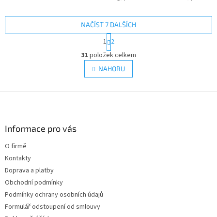
nákladní auta a autobusy – GEKO
G01068. Speciální těžký...
NAČÍST 7 DALŠÍCH
S
1
2
t
O
r
31
položek celkem
v
á
l
NAHORU
n
á
k
d
o
v
Z
a
á
c
á
n
í
p
í
p
a
Informace pro vás
r
t
v
O firmě
í
k
Kontakty
y
v
Doprava a platby
ý
Obchodní podmínky
p
Podmínky ochrany osobních údajů
i
s
Formulář odstoupení od smlouvy
u