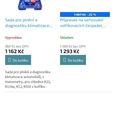
1 667 Kč
–22 %
Sada pro plnění a
Přípravek na seřizování
diagnostiku klimatizace
vstřikovacích čerpadel,
automobilů
pro VAG, BMW, FIAT,
FORD, RENAULT
Vyprodáno
Skladem
960 Kč bez DPH
1 069 Kč bez DPH
1 162 Kč
1 293 Kč
Do košíku
Do košíku
Sada pro plnění a diagnostiku
klimatizace automobilů, s
manometry, pro chladiva R22,
R134a, R12, R502 v kufříku -
GEKO G02670.Speciální sada
přípravků je určena k plnění...