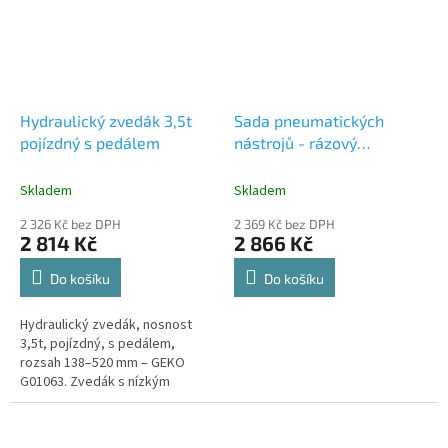
Hydraulický zvedák 3,5t
Sada pneumatických
pojízdný s pedálem
nástrojů - rázový
utahovák, ráčnový
utahovák, bruska a sekáč,
Skladem
Skladem
33 dílů
2 326 Kč bez DPH
2 369 Kč bez DPH
2 814 Kč
2 866 Kč
Do košíku
Do košíku
Hydraulický zvedák, nosnost
3,5t, pojízdný, s pedálem,
rozsah 138–520 mm – GEKO
G01063. Zvedák s nízkým
profilem umožňuje zvedání
sportovních a tuningových
vozidel se...