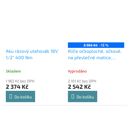
vozidel je určen pro olověné
akumulátory...
2 955 Kč
–13 %
Aku rázový utahovák 18V
Klíče očkoploché, očkové,
1/2" 400 Nm
na převlečné matice,
TORX a C klíče, velká sada
47 kusů
Skladem
Vyprodáno
1 962 Kč bez DPH
2 101 Kč bez DPH
2 374 Kč
2 542 Kč
Do košíku
Do košíku