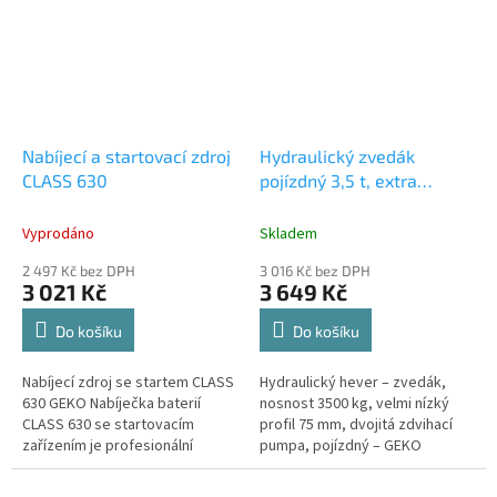
Nabíjecí a startovací zdroj
Hydraulický zvedák
CLASS 630
pojízdný 3,5 t, extra
nízkoprofilový 75-505 mm,
dvojitá pumpa
Vyprodáno
Skladem
2 497 Kč bez DPH
3 016 Kč bez DPH
3 021 Kč
3 649 Kč
Do košíku
Do košíku
Nabíjecí zdroj se startem CLASS
Hydraulický hever – zvedák,
630 GEKO Nabíječka baterií
nosnost 3500 kg, velmi nízký
CLASS 630 se startovacím
profil 75 mm, dvojitá zdvihací
zařízením je profesionální
pumpa, pojízdný – GEKO
zařízení pro nabíjení
G02197. Bytelný a univerzální
akumulátorů nákladních
zvedák pro autoservis,