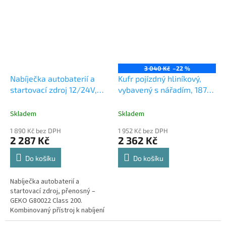
obsahuje...
3 040 Kč
–22 %
Nabíječka autobaterií a
Kufr pojízdný hliníkový,
startovací zdroj 12/24V,
vybavený s nářadím, 187
200A CLASS 200
dílů
Skladem
Skladem
1 890 Kč bez DPH
1 952 Kč bez DPH
2 287 Kč
2 362 Kč
Do košíku
Do košíku
Nabíječka autobaterií a
startovací zdroj, přenosný –
GEKO G80022 Class 200.
Kombinovaný přístroj k nabíjení
autobaterií a ke startování