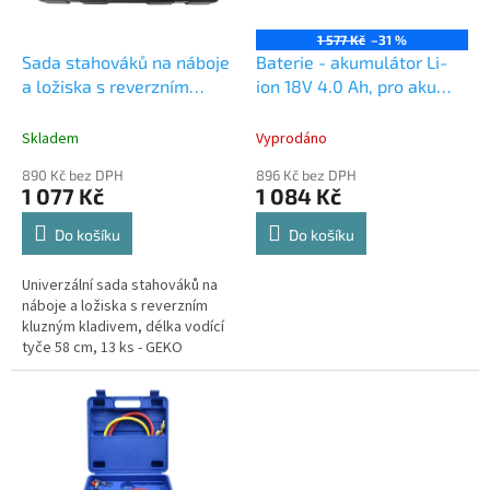
r
u
o
k
1 577 Kč
–31 %
d
t
Sada stahováků na náboje
Baterie - akumulátor Li-
u
ů
a ložiska s reverzním
ion 18V 4.0 Ah, pro aku
k
kladivem
nářadí
t
Skladem
Vyprodáno
ů
890 Kč bez DPH
896 Kč bez DPH
1 077 Kč
1 084 Kč
Do košíku
Do košíku
Univerzální sada stahováků na
náboje a ložiska s reverzním
kluzným kladivem, délka vodící
tyče 58 cm, 13 ks - GEKO
G02745.Univerzální sada
stahováku je určena pro
demontáž...