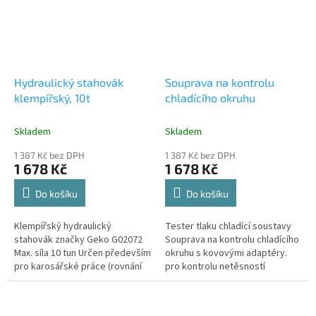
Hydraulický stahovák
Souprava na kontrolu
klempířský, 10t
chladícího okruhu
Skladem
Skladem
1 387 Kč bez DPH
1 387 Kč bez DPH
1 678 Kč
1 678 Kč
Do košíku
Do košíku
Klempířský hydraulický
Tester tlaku chladící soustavy
stahovák značky Geko G02072
Souprava na kontrolu chladícího
Max. síla 10 tun Určen především
okruhu s kovovými adaptéry.
pro karosářské práce (rovnání
pro kontrolu netěsností
karosérií, rámů apod.), uplatnění
chladících okruhů tlakem
ale najde i v dílně a na...
vzduchu určeno pro většinu...