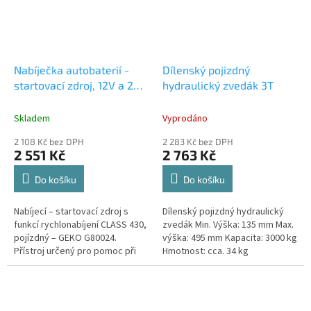
Nabíječka autobaterií -
Dílenský pojizdný
startovací zdroj, 12V a 24V
hydraulický zvedák 3T
- Class 430
Skladem
Vyprodáno
2 108 Kč bez DPH
2 283 Kč bez DPH
2 551 Kč
2 763 Kč
Do košíku
Do košíku
Nabíjecí – startovací zdroj s
Dílenský pojizdný hydraulický
funkcí rychlonabíjení CLASS 430,
zvedák Min. Výška: 135 mm Max.
pojízdný – GEKO G80024.
výška: 495 mm Kapacita: 3000 kg
Přístroj určený pro pomoc při
Hmotnost: cca. 34 kg
startu a nabíjení olověných
baterií o napětí 12 V nebo 24 V,...