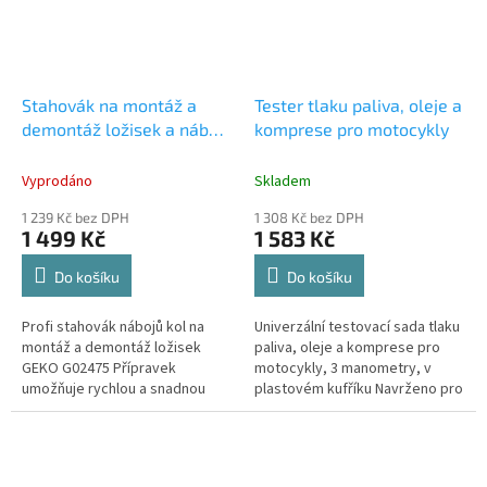
Stahovák na montáž a
Tester tlaku paliva, oleje a
demontáž ložisek a nábojů
komprese pro motocykly
kol, 85 mm, VW Touareg,
T5 a další
Vyprodáno
Skladem
1 239 Kč bez DPH
1 308 Kč bez DPH
1 499 Kč
1 583 Kč
Do košíku
Do košíku
Profi stahovák nábojů kol na
Univerzální testovací sada tlaku
montáž a demontáž ložisek
paliva, oleje a komprese pro
GEKO G02475 Přípravek
motocykly, 3 manometry, v
umožňuje rychlou a snadnou
plastovém kufříku Navrženo pro
výměnu ložiska přední i zadní
přesné měření v palivových a
nápravy o průměru 85 mm,
olejových systémech...
přímo na vozidle....