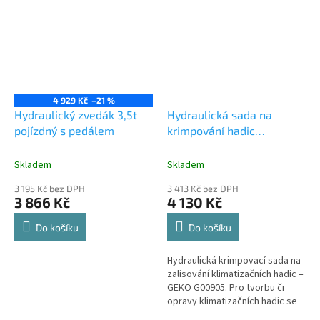
automobilů, zemních...
pneuservis,...
4 929 Kč
–21 %
Hydraulický zvedák 3,5t
Hydraulická sada na
pojízdný s pedálem
krimpování hadic
klimatizací- GEKO G00905
Skladem
Skladem
3 195 Kč bez DPH
3 413 Kč bez DPH
3 866 Kč
4 130 Kč
Do košíku
Do košíku
Hydraulická krimpovací sada na
zalisování klimatizačních hadic –
GEKO G00905. Pro tvorbu či
opravy klimatizačních hadic se
standardním nebo vlastním