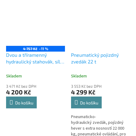
rozměrem. Krimpovací stroj...
4 757 Kč
–11 %
Dvou a tříramenný
Pneumatický pojizdný
hydraulický stahovák, síla
zvedák 22 t
20 tun
Skladem
Skladem
3 471 Kč bez DPH
3 553 Kč bez DPH
4 200 Kč
4 299 Kč
Do košíku
Do košíku
Pneumaticko-
hydraulický zvedák, pojízdný
hever s extra nosností 22 000
kg, pneumatické ovládání, pro