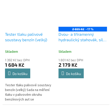
2 655 Kč
–17 %
Tester tlaku palivové
Dvou- a tříramenný
soustavy benzín (velký)
hydraulický stahovák, síla
10 tun
Skladem
Skladem
1 392 Kč bez DPH
1 801 Kč bez DPH
1 684 Kč
2 179 Kč
Do košíku
Do košíku
Tester tlaku palivové soustavy
benzín (velký) Sada na měření
tlaku v palivovém okruhu
benzínových aut se
vstřikováním Rozsah měření: 0 -
10 bar (0 - 140 psi) Sada