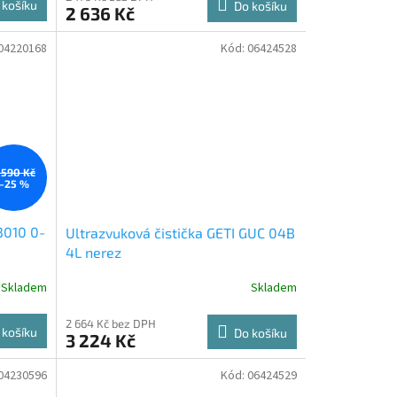
 košíku
Do košíku
2 636 Kč
04220168
Kód:
06424528
 590 Kč
–25 %
3010 0-
Ultrazvuková čistička GETI GUC 04B
4L nerez
Skladem
Skladem
2 664 Kč bez DPH
 košíku
Do košíku
3 224 Kč
04230596
Kód:
06424529