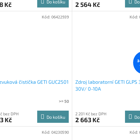
Do košíku
Do
8 Kč
2 564 Kč
Kód:
06422939
Kód:
3
zvuková čistička GETI GUC2501
Zdroj laboratorní GETI GLPS 
30V/ 0-10A
>= 50
Kč bez DPH
2 201 Kč bez DPH
Do košíku
Do
3 Kč
2 663 Kč
Kód:
04230590
Kód: