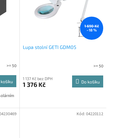
1 690 Kč
–18 %
Lupa stolní GETI GDM05
>= 50
>= 50
1 137 Kč bez DPH
 košíku
Do košíku
1 376 Kč
solárním
04230469
Kód:
04220112