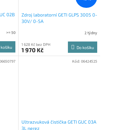
GUC 02B
Zdroj laboratorní GETI GLPS 3005 0-
30V/ 0-5A
>= 50
2 týdny
1 628 Kč bez DPH
 košíku
Do košíku
1 970 Kč
06650797
Kód:
06424525
Ultrazvuková čistička GETI GUC 03A
3L nerez