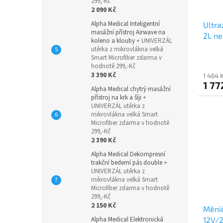
299,-Kč
2 090 Kč
Alpha Medical Inteligentní
Ultra
masážní přístroj Airwave na
2L ne
koleno a klouby
+ UNIVERZÁL
utěrka z mikrovlákna velká
Smart Microfiber zdarma v
hodnotě 299,-Kč
3 390 Kč
1 464 
1 77
Alpha Medical chytrý masážní
přístroj na krk a šíji
+
UNIVERZÁL utěrka z
mikrovlákna velká Smart
Microfiber zdarma v hodnotě
299,-Kč
2 390 Kč
Alpha Medical Dekompresní
trakční bederní pás double
+
UNIVERZÁL utěrka z
mikrovlákna velká Smart
Microfiber zdarma v hodnotě
299,-Kč
2 150 Kč
Měnič
12V/
Alpha Medical Elektronická