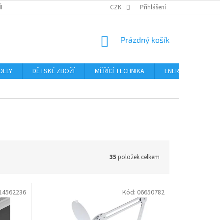
ÍNKY
PODMÍNKY OCHRANY OSOBNÍCH ÚDAJŮ
CZK
Přihlášení
FORMULÁŘ ODSTOUPE
NÁKUPNÍ
Prázdný košík
KOŠÍK
DELY
DĚTSKÉ ZBOŽÍ
MĚŘÍCÍ TECHNIKA
ENERGIE
Blo
35
položek celkem
14562236
Kód:
06650782