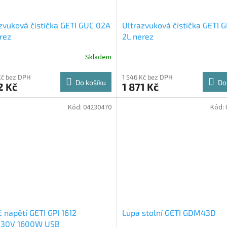
zvuková čistička GETI GUC 02A
Ultrazvuková čistička GETI 
rez
2L nerez
Skladem
Kč bez DPH
1 546 Kč bez DPH
Do košíku
Do
2 Kč
1 871 Kč
Kód:
04230470
Kód:
 napětí GETI GPI 1612
Lupa stolní GETI GDM43D
230V 1600W USB