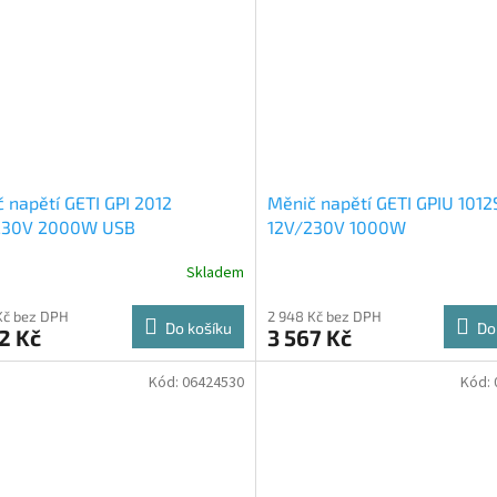
 napětí GETI GPI 2012
Měnič napětí GETI GPIU 1012
230V 2000W USB
12V/230V 1000W
Skladem
Kč bez DPH
2 948 Kč bez DPH
Do košíku
Do
2 Kč
3 567 Kč
Kód:
06424530
Kód: