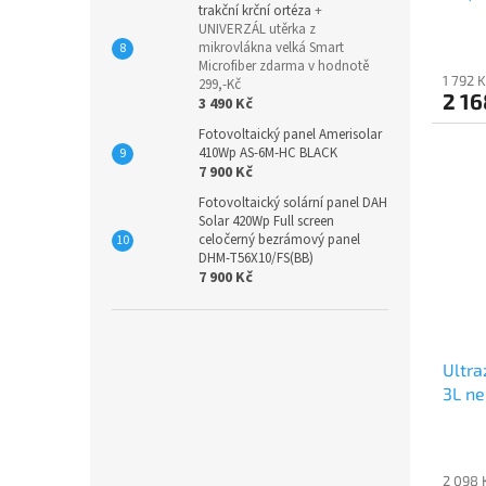
trakční krční ortéza
+
UNIVERZÁL utěrka z
mikrovlákna velká Smart
Microfiber zdarma v hodnotě
1 792 
299,-Kč
2 16
3 490 Kč
Fotovoltaický panel Amerisolar
410Wp AS-6M-HC BLACK
7 900 Kč
Fotovoltaický solární panel DAH
Solar 420Wp Full screen
celočerný bezrámový panel
DHM-T56X10/FS(BB)
7 900 Kč
Ultra
3L ne
2 098 