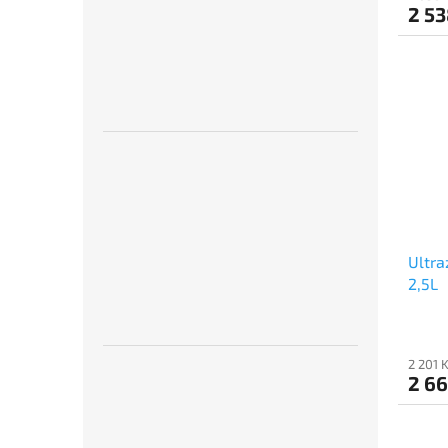
2 53
Ultra
2,5L
2 201 
2 66