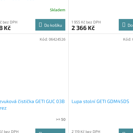
Skladem
Kč bez DPH
1 955 Kč bez DPH
Do košíku
Do
8 Kč
2 366 Kč
Kód:
06424526
Kód:
zvuková čistička GETI GUC 03B
Lupa stolní GETI GDM45DS
rez
>= 50
Kč bez DPH
2 119 Kč bez DPH