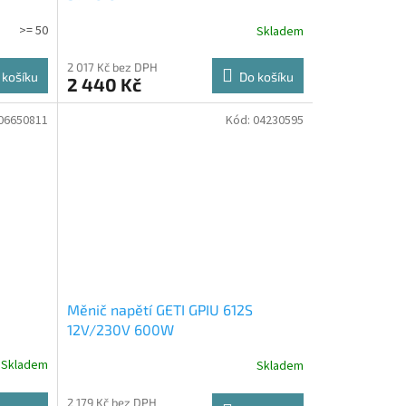
>= 50
Skladem
2 017 Kč bez DPH
 košíku
Do košíku
2 440 Kč
06650811
Kód:
04230595
Měnič napětí GETI GPIU 612S
12V/230V 600W
Skladem
Skladem
2 179 Kč bez DPH