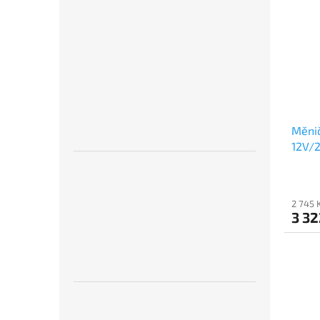
Měnič
12V/
2 745 
3 32