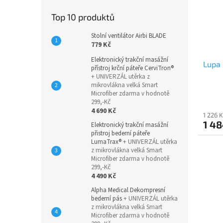
Top 10 produktů
Stolní ventilátor Airbi BLADE
779 Kč
Elektronický trakční masážní
Lupa 
přístroj krční páteře CerviTron®
+ UNIVERZÁL utěrka z
mikrovlákna velká Smart
Microfiber zdarma v hodnotě
299,-Kč
4 690 Kč
1 226 
1 48
Elektronický trakční masážní
přistroj bederní páteře
LumaTrax®
+ UNIVERZÁL utěrka
z mikrovlákna velká Smart
Microfiber zdarma v hodnotě
299,-Kč
4 490 Kč
Alpha Medical Dekompresní
bederní pás
+ UNIVERZÁL utěrka
z mikrovlákna velká Smart
Microfiber zdarma v hodnotě