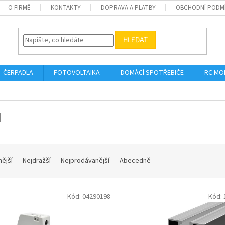
O FIRMĚ
KONTAKTY
DOPRAVA A PLATBY
OBCHODNÍ PODM
HLEDAT
ČERPADLA
FOTOVOLTAIKA
DOMÁCÍ SPOTŘEBIČE
RC MO
I
nější
Nejdražší
Nejprodávanější
Abecedně
Kód:
04290198
Kód: