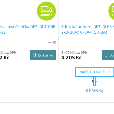
Z
ZDARMA
Z
D
zvuková čistička GETI GUC 06B
Zdroj laboratorní GETI GLPS
A
rez
2x0-30V/ 0-3A+ (5V-3A)
R
>= 50
M
Kč bez DPH
3 475 Kč bez DPH
Do košíku
Do
2 Kč
4 205 Kč
A
NAČÍST 11 DALŠÍCH
S
1
2
O
t
r
v
NAHORU
á
l
n
á
k
d
o
a
v
c
á