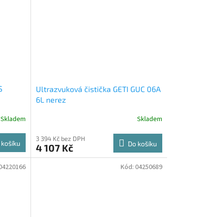
S
Ultrazvuková čistička GETI GUC 06A
6L nerez
Skladem
Skladem
3 394 Kč bez DPH
 košíku
Do košíku
4 107 Kč
04220166
Kód:
04250689