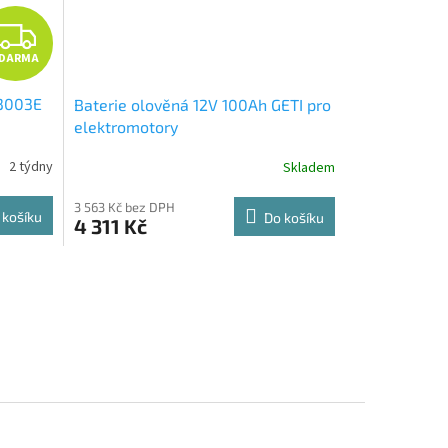
Z
DARMA
D
 3003E
Baterie olověná 12V 100Ah GETI pro
A
elektromotory
R
2 týdny
Skladem
M
3 563 Kč bez DPH
 košíku
Do košíku
4 311 Kč
A