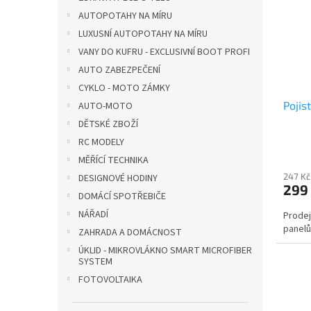
i
r
n
s
o
AUTOPOTAHY NA MÍRU
e
p
d
l
LUXUSNÍ AUTOPOTAHY NA MÍRU
r
u
VANY DO KUFRU - EXCLUSIVNÍ BOOT PROFI
o
k
AUTO ZABEZPEČENÍ
d
t
CYKLO - MOTO ZÁMKY
u
ů
Pojis
AUTO-MOTO
k
t
DĚTSKÉ ZBOŽÍ
ů
RC MODELY
MĚŘÍCÍ TECHNIKA
247 Kč
DESIGNOVÉ HODINY
299
DOMÁCÍ SPOTŘEBIČE
NÁŘADÍ
Prodej
panel
ZAHRADA A DOMÁCNOST
ÚKLID - MIKROVLÁKNO SMART MICROFIBER
SYSTEM
FOTOVOLTAIKA