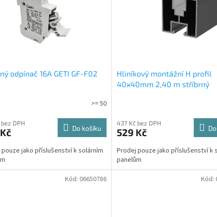
tný odpínač 16A GETI GF-F02
Hliníkový montážní H profil
40x40mm 2,40 m stříbrný
>= 50
 bez DPH
437 Kč bez DPH
Do košíku
Do
 Kč
529 Kč
 pouze jako příslušenství k solárním
Prodej pouze jako příslušenství k 
ům
panelům
Kód:
06650786
Kód: