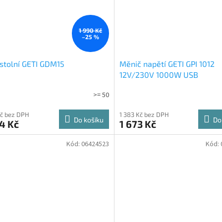
1 990 Kč
–25 %
stolní GETI GDM15
Měnič napětí GETI GPI 1012
12V/230V 1000W USB
>= 50
Kč bez DPH
1 383 Kč bez DPH
Do košíku
Do
4 Kč
1 673 Kč
Kód:
06424523
Kód: