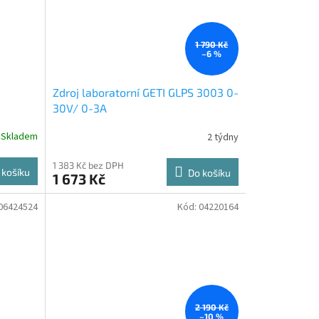
1 790 Kč
–6 %
Zdroj laboratorní GETI GLPS 3003 0-
30V/ 0-3A
Skladem
2 týdny
1 383 Kč bez DPH
 košíku
Do košíku
1 673 Kč
06424524
Kód:
04220164
2 190 Kč
–10 %