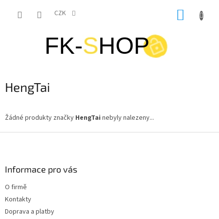
Přejít
NÁKUP
na
CZK
obsah
KOŠÍK
HengTai
Žádné produkty značky
HengTai
nebyly nalezeny...
Z
á
p
a
Informace pro vás
t
O firmě
í
Kontakty
Doprava a platby