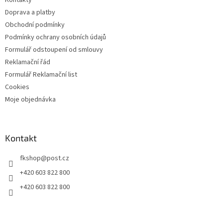
Kontakty
r
v
Doprava a platby
k
Obchodní podmínky
y
Podmínky ochrany osobních údajů
v
ý
Formulář odstoupení od smlouvy
p
Reklamační řád
i
Formulář Reklamační list
s
u
Cookies
Moje objednávka
Kontakt
fkshop
@
post.cz
+420 603 822 800
+420 603 822 800