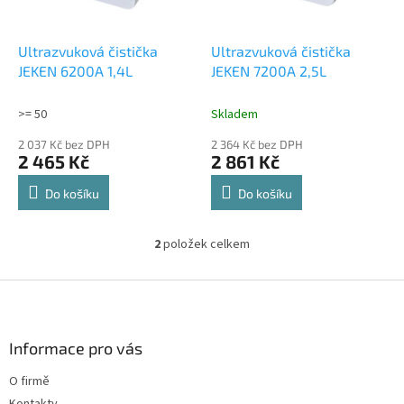
r
u
o
k
d
t
Ultrazvuková čistička
Ultrazvuková čistička
u
ů
JEKEN 6200A 1,4L
JEKEN 7200A 2,5L
k
t
>= 50
Skladem
ů
2 037 Kč bez DPH
2 364 Kč bez DPH
2 465 Kč
2 861 Kč
Do košíku
Do košíku
2
položek celkem
O
v
l
Z
á
á
d
p
a
a
Informace pro vás
c
t
í
O firmě
í
p