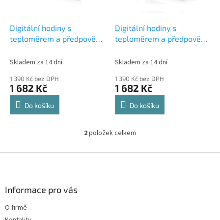
r
u
o
k
d
t
Digitální hodiny s
Digitální hodiny s
u
ů
teploměrem a předpovědí
teploměrem a předpovědí
k
počasí Oregon Scientific
počasí Oregon Scientific
t
JW208BK
JW208W
Skladem za 14 dní
Skladem za 14 dní
ů
1 390 Kč bez DPH
1 390 Kč bez DPH
1 682 Kč
1 682 Kč
Do košíku
Do košíku
2
položek celkem
O
v
l
Z
á
á
d
p
a
a
Informace pro vás
c
t
í
O firmě
í
p