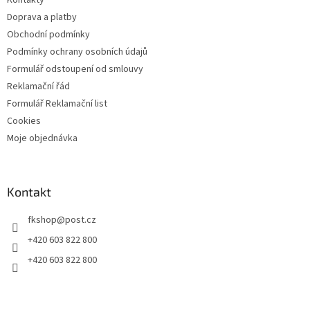
Kontakty
r
v
Doprava a platby
k
Obchodní podmínky
y
Podmínky ochrany osobních údajů
v
ý
Formulář odstoupení od smlouvy
p
Reklamační řád
i
Formulář Reklamační list
s
u
Cookies
Moje objednávka
Kontakt
fkshop
@
post.cz
+420 603 822 800
+420 603 822 800