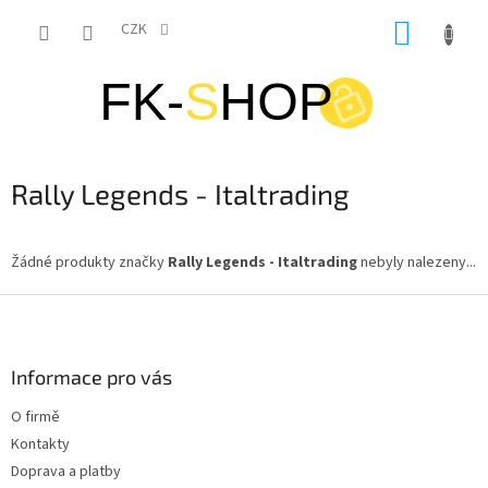
Přejít
NÁKUP
na
CZK
obsah
KOŠÍK
Rally Legends - Italtrading
Žádné produkty značky
Rally Legends - Italtrading
nebyly nalezeny...
Z
á
p
a
Informace pro vás
t
O firmě
í
Kontakty
Doprava a platby