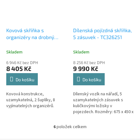
Kovová skříňka s
Dílenská pojízdná skříňka,
organizéry na drobný
5 zásuvek - TC326251
materiál - TC320056
Skladem
Skladem
6 946 Kč bez DPH
8 256 Kč bez DPH
8 405 Kč
9 990 Kč
Do košíku
Do košíku
Kovová konstrukce,
Dílenský vozík na nářadí, 5
uzamykatelná, 2 šuplíky, 8
uzamykatelných zásuvek s
vyjímatelných organizérů.
kuličkovými ložisky v
pojezdech. Rozměry: 675 x 450 x
832 mm.
6
položek celkem
O
v