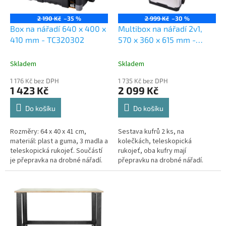
r
u
o
k
2 190 Kč
–35 %
2 999 Kč
–30 %
d
t
Box na nářadí 640 x 400 x
Multibox na nářadí 2v1,
u
ů
410 mm - TC320302
570 x 360 x 615 mm -
k
TC321133
t
Skladem
Skladem
ů
1 176 Kč bez DPH
1 735 Kč bez DPH
1 423 Kč
2 099 Kč
Do košíku
Do košíku
Rozměry: 64 x 40 x 41 cm,
Sestava kufrů 2 ks, na
materiál: plast a guma, 3 madla a
kolečkách, teleskopická
teleskopická rukojeť. Součástí
rukojeť, oba kufry mají
je přepravka na drobné nářadí.
přepravku na drobné nářadí.