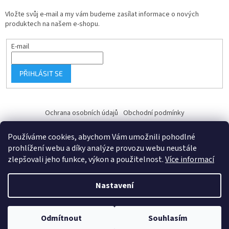
Vložte svůj e-mail a my vám budeme zasílat informace o nových
produktech na našem e-shopu.
E-mail
PŘIHLÁSIT SE
Ochrana osobních údajů
Obchodní podmínky
Používáme cookies, abychom Vám umožnili pohodlné
prohlížení webu a díky analýze provozu webu neustále
zlepšovali jeho funkce, výkon a použitelnost.
Více informací
Vytvořil Shoptet
Nastavení
Copyright 2026
Fk-shop.cz
. Všechna práva vyhrazena.
Upravit
Odmítnout
Souhlasím
nastavení cookies