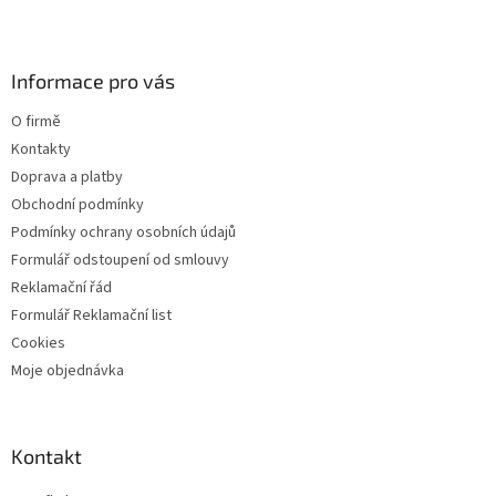
l
Z
á
á
d
p
a
a
Informace pro vás
c
t
í
O firmě
í
p
Kontakty
r
v
Doprava a platby
k
Obchodní podmínky
y
Podmínky ochrany osobních údajů
v
ý
Formulář odstoupení od smlouvy
p
Reklamační řád
i
Formulář Reklamační list
s
u
Cookies
Moje objednávka
Kontakt