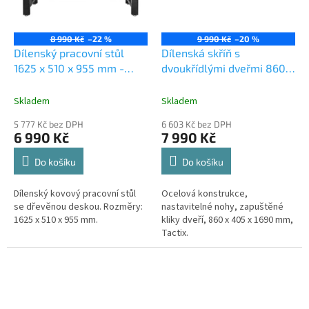
8 990 Kč
–22 %
9 990 Kč
–20 %
Dílenský pracovní stůl
Dílenská skříň s
1625 x 510 x 955 mm -
dvoukřídlými dveřmi 860 x
TC326253
405 x 1690 mm -
TC326250
Skladem
Skladem
5 777 Kč bez DPH
6 603 Kč bez DPH
6 990 Kč
7 990 Kč
Do košíku
Do košíku
Dílenský kovový pracovní stůl
Ocelová konstrukce,
se dřevěnou deskou. Rozměry:
nastavitelné nohy, zapuštěné
1625 x 510 x 955 mm.
kliky dveří, 860 x 405 x 1690 mm,
Tactix.