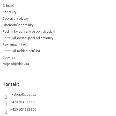
t
i
O firmě
s
í
u
Kontakty
Doprava a platby
Obchodní podmínky
Podmínky ochrany osobních údajů
Formulář odstoupení od smlouvy
Reklamační řád
Formulář Reklamační list
Cookies
Moje objednávka
Kontakt
fkshop
@
post.cz
+420 603 822 800
+420 603 822 800