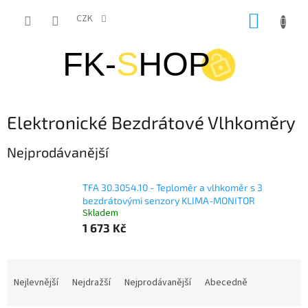
Přejít
NÁKUP
na
CZK
obsah
KOŠÍK
Elektronické Bezdrátové Vlhkoměry
Nejprodávanější
TFA 30.3054.10 - Teploměr a vlhkoměr s 3
bezdrátovými senzory KLIMA-MONITOR
Skladem
1 673 Kč
Ř
a
Nejlevnější
Nejdražší
Nejprodávanější
Abecedně
z