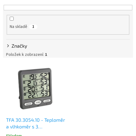
e
n
í
p
Na skladě
1
r
o
d
Značky
u
k
Položek k zobrazení:
1
t
V
ů
ý
p
i
s
p
r
o
d
TFA 30.3054.10 - Teploměr
u
a vlhkoměr s 3
k
bezdrátovými senzory