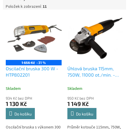
u
k
Položek k zobrazení:
11
t
V
ů
ý
p
i
s
p
r
o
1 656 Kč
–31 %
d
Oscilační bruska 300 W -
Úhlová bruska 115mm,
u
HTP802201
750W, 11000 ot./min. -
k
HTP800403
t
Skladem
Skladem
ů
934 Kč bez DPH
950 Kč bez DPH
1 130 Kč
1 149 Kč
Do košíku
Do košíku
Oscilační bruska s výkonem 300
Průměr kotouče 115mm, 750W,