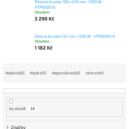
Pásová bruska 100 x 610 mm, 1200 W -
HTP800510
Skladem
3 290 Kč
Úhlová bruska 125 mm, 1200 W - HTP800415
Skladem
1 182 Kč
Ř
a
Nejlevnější
Nejdražší
Nejprodávanější
Abecedně
z
e
n
í
p
Na skladě
10
r
o
d
Značky