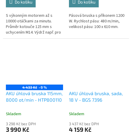
Do košíku
Do košíku
S výkonným motorem až s
Pásová bruska s příkonem 1200
10000 otáčkami za minutu.
W. Rychlost pásu: 480 m/min,
Průměr kotouče 125 mm s
velikost pásu: 100 x 610 mm.
uchycením M14. Výdrž např. pro
přeříznutí až 50 kovových tyčí o
průměru 10mm.
4 433 Kč
–9 %
AKU úhlová bruska 115mm,
AKU úhlová bruska, sada,
8000 ot/min - HTP800110
18 V - BGS 7396
Skladem
Skladem
3 298 Kč bez DPH
3 437 Kč bez DPH
3 990 Kč
4 159 Kč