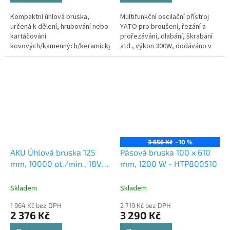
Kompaktní úhlová bruska,
Multifunkční oscilační přístroj
určená k dělení, hrubování nebo
YATO pro broušení, řezání a
kartáčování
prořezávání, dlabání, škrabání
kovových/kamenných/keramických
atd., výkon 300W, dodáváno v
materiálů v podmínkách
plastovém kufru s
domácích dílen, chat, chalup
příslušenstvím.
apod. (→ max. průměr...
3 656 Kč
–10 %
AKU Úhlová bruska 125
Pásová bruska 100 x 610
mm, 10000 ot./min., 18V -
mm, 1200 W - HTP800510
YT-82826
Skladem
Skladem
1 964 Kč bez DPH
2 719 Kč bez DPH
2 376 Kč
3 290 Kč