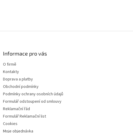
Z
á
p
a
Informace pro vás
t
O firmě
í
Kontakty
Doprava a platby
Obchodní podmínky
Podmínky ochrany osobních údajů
Formulář odstoupení od smlouvy
Reklamační řád
Formulář Reklamační list
Cookies
Moje objednávka