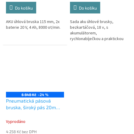
Do košíku
Do košíku
AKU úhlová bruska 115 mm, 2x
Sada aku úhlové brusky,
baterie 20 V, 4 Ah, 8000 ot/min.
bezkartáčová, 18 v, s
akumulátorem,
rychlonabíječkou a praktickou
brašnou. Vhodná pro
oddělování, broušení a
kartáčování, pro opracování
kovu, kamene,...
6 848 Kč
–24 %
Pneumatická pásová
bruska, široký pás 20mm -
JONNESWAY JAS-6542
Vyprodáno
4 258 Kč bez DPH