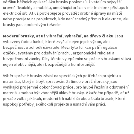
u
většinu běžných aplikací. Aku brusky poskytují uživatelům nejvyšší
úroveň flexibility a mobilitu, umožňující práci i v místech bez přístupu k
elektrické síti. Ať už potřebujete provádět drobné úpravy na místě
nebo pracujete na projektech, kde není snadný přístup k elektrice, aku
brusky jsou spolehlivým řešením.
Moderní brusky, ať už vibrační, vybrační, na dřevo či aku
, jsou
vybaveny řadou funkcí, které zvyšují nejen jejich výkon, ale i
bezpečnost a pohodlí uživatele. Mezi tyto funkce patří regulace
otáček, systémy pro odsávání prachu, ergonomické rukojeti a
bezpečnostní zámky. Díky těmto vylepšením se práce s bruskami stává
nejen efektivnější, ale i bezpečnější a komfortnější.
Výběr správné brusky závisí na specifických potřebách projektu a
materiálu, který má být zpracován. Zatímco vibrační brusky jsou
vynikající pro jemné dokončovací práce, pro hrubé řezání a odstranění
materiálu mohou být vhodnější úhlové brusky. V každém případě, ať už
je vaše volba jakákoli, moderní trh nabízí širokou škálu brusek, které
uspokojí potřeby jakéhokoli projektu a usnadní vám práci.