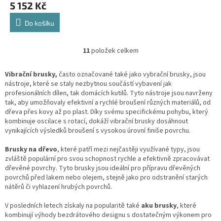
5 152 Kč
Do košíku
11
položek celkem
O
v
l
Vibrační brusky,
často označované také jako vybrační brusky, jsou
á
nástroje, které se staly nezbytnou součástí vybavení jak
d
profesionálních dílen, tak domácích kutilů. Tyto nástroje jsou navrženy
a
tak, aby umožňovaly efektivní a rychlé broušení různých materiálů, od
c
dřeva přes kovy až po plast. Díky svému specifickému pohybu, který
í
kombinuje oscilace s rotací, dokáží vibrační brusky dosáhnout
p
vynikajících výsledků broušení s vysokou úrovní finiše povrchu.
r
v
Brusky na dřevo
, které patří mezi nejčastěji využívané typy, jsou
k
zvláště populární pro svou schopnost rychle a efektivně zpracovávat
y
dřevěné povrchy. Tyto brusky jsou ideální pro přípravu dřevěných
v
povrchů před lakem nebo olejem, stejně jako pro odstranění starých
ý
nátěrů či vyhlazení hrubých povrchů.
p
i
V posledních letech získaly na popularitě také
aku brusky
, které
s
kombinují výhody bezdrátového designu s dostatečným výkonem pro