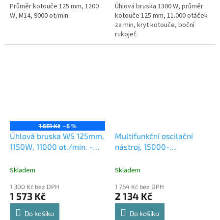
Průměr kotouče 125 mm, 1200
Úhlová bruska 1300 W, průměr
W, M14, 9000 ot/min.
kotouče 125 mm, 11.000 otáček
za min, kryt kotouče, boční
rukojeť.
1 681 Kč
–6 %
Úhlová bruska WS 125mm,
Multifunkční oscilační
1150W, 11000 ot./min. -
nástroj, 15000-
GU58108
22000ot/m, 300w - YT-
82220
Skladem
Skladem
1 300 Kč bez DPH
1 764 Kč bez DPH
1 573 Kč
2 134 Kč
Do košíku
Do košíku