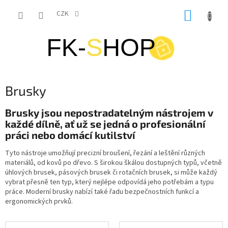
Přejít
NÁKUP
na
CZK
obsah
KOŠÍK
Brusky
Brusky jsou nepostradatelným nástrojem v
každé dílně, ať už se jedná o profesionální
práci nebo domácí kutilství
Tyto nástroje umožňují precizní broušení, řezání a leštění různých
materiálů, od kovů po dřevo. S širokou škálou dostupných typů, včetně
úhlových brusek, pásových brusek či rotačních brusek, si může každý
vybrat přesně ten typ, který nejlépe odpovídá jeho potřebám a typu
práce. Moderní brusky nabízí také řadu bezpečnostních funkcí a
ergonomických prvků.