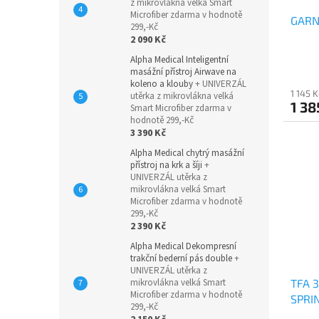
z mikrovlákna velká Smart
Microfiber zdarma v hodnotě
GARNI
299,-Kč
2 090 Kč
Alpha Medical Inteligentní
masážní přístroj Airwave na
koleno a klouby
+ UNIVERZÁL
1 145 
utěrka z mikrovlákna velká
1 38
Smart Microfiber zdarma v
hodnotě 299,-Kč
3 390 Kč
Alpha Medical chytrý masážní
přístroj na krk a šíji
+
UNIVERZÁL utěrka z
mikrovlákna velká Smart
Microfiber zdarma v hodnotě
299,-Kč
2 390 Kč
Alpha Medical Dekompresní
trakční bederní pás double
+
UNIVERZÁL utěrka z
mikrovlákna velká Smart
TFA 3
Microfiber zdarma v hodnotě
SPRI
299,-Kč