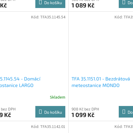
Do košíku
Do
 Kč
1 089 Kč
Kód:
TFA35.1145.54
Kód:
TFA3
5.1145.54 - Domácí
TFA 35.1151.01 - Bezdrátová
ostanice LARGO
meteostanice MONDO
Skladem
 bez DPH
908 Kč bez DPH
Do košíku
Do
9 Kč
1 099 Kč
Kód:
TFA35.1142.01
Kód:
TFA3