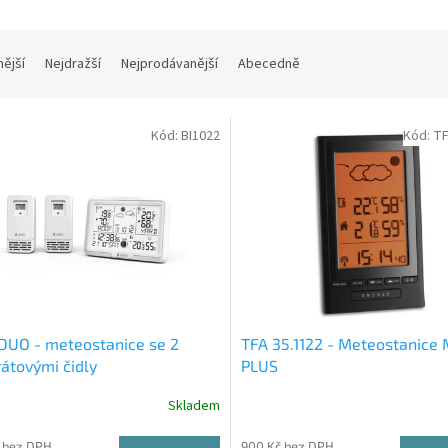
nější
Nejdražší
Nejprodávanější
Abecedně
Kód:
BI1022
Kód:
TF
 DUO - meteostanice se 2
TFA 35.1122 - Meteostanic
átovými čidly
PLUS
Skladem
 bez DPH
900 Kč bez DPH