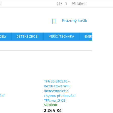
ÍNKY
PODMÍNKY OCHRANY OSOBNÍCH ÚDAJŮ
CZK
Přihlášení
FORMULÁŘ ODSTOUPE
NÁKUPNÍ
Prázdný košík
KOŠÍK
DELY
DĚTSKÉ ZBOŽÍ
MĚŘÍCÍ TECHNIKA
ENERGIE
Blo
TFA 35.8105.10 -
Bezdrátová WiFi
meteostanice s
ědí
chytrou předpovědí
TFA.me ID-08
Skladem
2 244 Kč