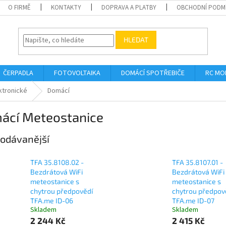
O FIRMĚ
KONTAKTY
DOPRAVA A PLATBY
OBCHODNÍ PODM
HLEDAT
ČERPADLA
FOTOVOLTAIKA
DOMÁCÍ SPOTŘEBIČE
RC MO
ktronické
Domácí
ácí Meteostanice
odávanější
TFA 35.8108.02 -
TFA 35.8107.01 -
Bezdrátová WiFi
Bezdrátová WiFi
meteostanice s
meteostanice s
chytrou předpovědí
chytrou předpov
TFA.me ID-06
TFA.me ID-07
Skladem
Skladem
2 244 Kč
2 415 Kč