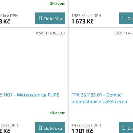
Skladem
Kč bez DPH
1 383 Kč bez DPH
Do košíku
Do
3 Kč
1 673 Kč
Kód:
TFA35.1107
Kód:
TFA3
5.1107 - Meteostanice PURE
TFA 35.1135.01 - Domácí
meteostanice CASA černá
Skladem
Kč bez DPH
1 472 Kč bez DPH
Do košíku
Do
2 Kč
1 781 Kč