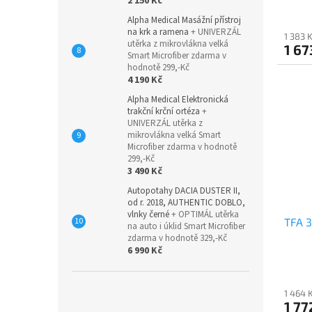
2 150 Kč
Alpha Medical Masážní přístroj
na krk a ramena
+ UNIVERZÁL
1 383 
utěrka z mikrovlákna velká
1 67
Smart Microfiber zdarma v
hodnotě 299,-Kč
4 190 Kč
Alpha Medical Elektronická
trakční krční ortéza
+
UNIVERZÁL utěrka z
mikrovlákna velká Smart
Microfiber zdarma v hodnotě
299,-Kč
3 490 Kč
Autopotahy DACIA DUSTER II,
od r. 2018, AUTHENTIC DOBLO,
vlnky černé
+ OPTIMÁL utěrka
TFA 3
na auto i úklid Smart Microfiber
zdarma v hodnotě 329,-Kč
6 990 Kč
1 464 
1 77