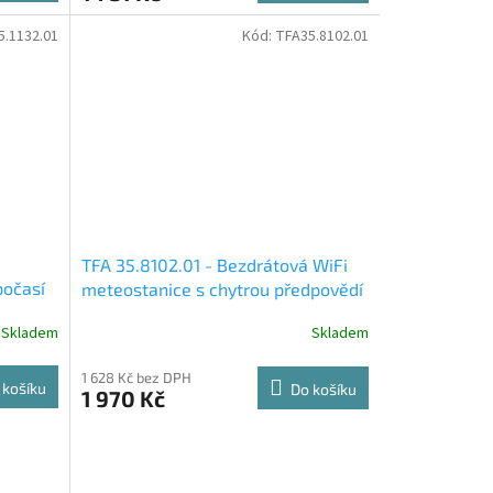
5.1132.01
Kód:
TFA35.8102.01
TFA 35.8102.01 - Bezdrátová WiFi
počasí
meteostanice s chytrou předpovědí
TFA.me ID-04
Skladem
Skladem
1 628 Kč bez DPH
 košíku
Do košíku
1 970 Kč