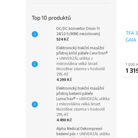
Top 10 produktů
DC/DC konvertor Orion-Tr
TFA 3
24/12-5 (60W) neizolovaný
534 Kč
GAIA
Elektronický trakční masážní
přístroj krční páteře CerviTron®
+ UNIVERZÁL utěrka z
mikrovlákna velká Smart
1 090 
Microfiber zdarma v hodnotě
1 31
299,-Kč
4 290 Kč
Elektronický trakční masážní
přistroj bederní páteře
LumaTrax®
+ UNIVERZÁL utěrka
z mikrovlákna velká Smart
Microfiber zdarma v hodnotě
299,-Kč
4 490 Kč
Alpha Medical Dekompresní
bederní pás
+ UNIVERZÁL utěrka