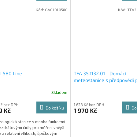
Kód:
GA01010580
Kód:
TFA3
 580 Line
TFA 35.1132.01 - Domácí
meteostanice s předpovědí 
a barevným displejem
Skladem
METEOCHROME
Kč bez DPH
1 628 Kč bez DPH
Do košíku
Do
9 Kč
1 970 Kč
ologická stanice s mnoha funkcemi
ezdrátovými čidly pro měření vnější
y a relativní vlhkosti, špičkovým