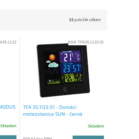
32
položek celkem
A35.1122
Kód:
TFA35.1133.01
e MODUS
TFA 35.1133.01 - Domácí
meteostanice SUN - černá
Skladem
Skladem
908 Kč bez DPH