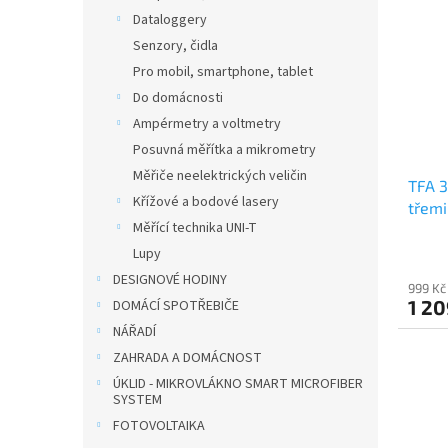
Dataloggery
Senzory, čidla
Pro mobil, smartphone, tablet
Do domácnosti
Ampérmetry a voltmetry
Posuvná měřítka a mikrometry
Měřiče neelektrických veličin
TFA 3
Křížové a bodové lasery
třemi
Měřící technika UNI-T
VIEW
Lupy
DESIGNOVÉ HODINY
999 Kč
1 20
DOMÁCÍ SPOTŘEBIČE
NÁŘADÍ
ZAHRADA A DOMÁCNOST
ÚKLID - MIKROVLÁKNO SMART MICROFIBER
SYSTEM
FOTOVOLTAIKA