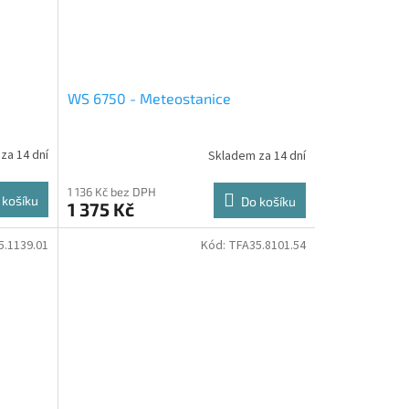
WS 6750 - Meteostanice
za 14 dní
Skladem za 14 dní
1 136 Kč bez DPH
 košíku
Do košíku
1 375 Kč
5.1139.01
Kód:
TFA35.8101.54