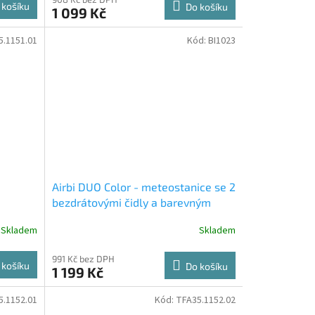
 košíku
Do košíku
1 099 Kč
5.1151.01
Kód:
BI1023
Airbi DUO Color - meteostanice se 2
bezdrátovými čidly a barevným
displejem
Skladem
Skladem
991 Kč bez DPH
 košíku
Do košíku
1 199 Kč
5.1152.01
Kód:
TFA35.1152.02