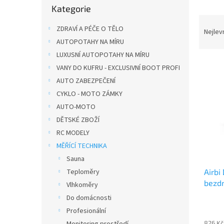
n
Kategorie
kategorie
e
Ř
l
ZDRAVÍ A PÉČE O TĚLO
a
Nejlev
z
AUTOPOTAHY NA MÍRU
e
LUXUSNÍ AUTOPOTAHY NA MÍRU
V
n
VANY DO KUFRU - EXCLUSIVNÍ BOOT PROFI
ý
í
AUTO ZABEZPEČENÍ
p
p
CYKLO - MOTO ZÁMKY
i
r
s
AUTO-MOTO
o
p
d
DĚTSKÉ ZBOŽÍ
r
u
RC MODELY
o
k
MĚŘÍCÍ TECHNIKA
d
t
Sauna
u
ů
Teploměry
Airbi
k
bezdr
t
Vlhkoměry
ů
Do domácnosti
Profesionální
Monitoring prostředí
826 Kč