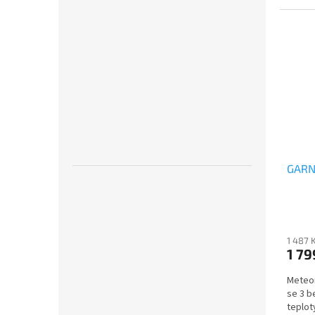
GARNI
1 487 
1 79
Meteor
se 3 b
teplot