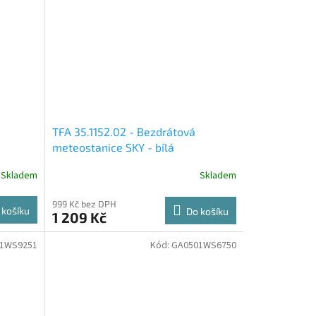
TFA 35.1152.02 - Bezdrátová
meteostanice SKY - bílá
Skladem
Skladem
999 Kč bez DPH
 košíku
Do košíku
1 209 Kč
1WS9251
Kód:
GA0501WS6750