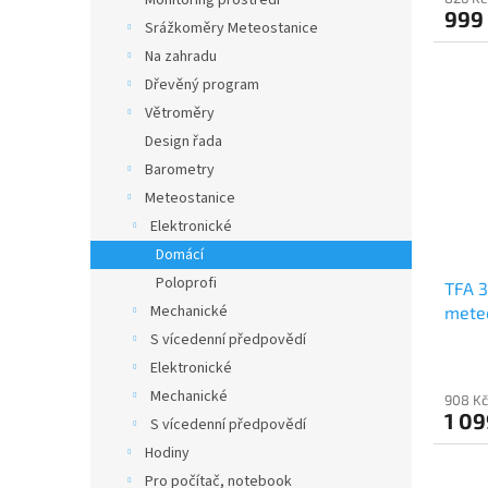
999
Srážkoměry Meteostanice
Na zahradu
Dřevěný program
Větroměry
Design řada
Barometry
Meteostanice
Elektronické
Domácí
Poloprofi
TFA 3
Mechanické
mete
S vícedenní předpovědí
Elektronické
Mechanické
908 Kč
1 09
S vícedenní předpovědí
Hodiny
Pro počítač, notebook