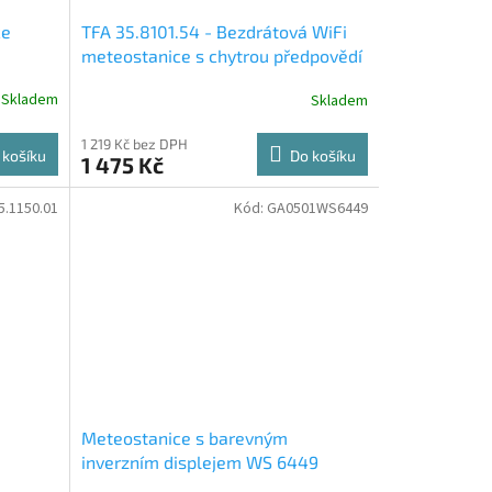
ce
TFA 35.8101.54 - Bezdrátová WiFi
meteostanice s chytrou předpovědí
TFA.me ID-03
Skladem
Skladem
1 219 Kč bez DPH
 košíku
Do košíku
1 475 Kč
5.1150.01
Kód:
GA0501WS6449
Meteostanice s barevným
inverzním displejem WS 6449