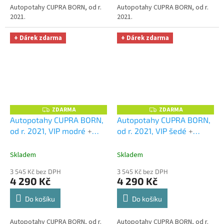
Autopotahy CUPRA BORN, od r.
Autopotahy CUPRA BORN, od r.
2021.
2021.
+ Dárek zdarma
+ Dárek zdarma
ZDARMA
ZDARMA
Z
Z
D
D
Autopotahy CUPRA BORN,
Autopotahy CUPRA BORN,
A
A
od r. 2021, VIP modré
+
od r. 2021, VIP šedé
+
R
R
M
M
UNIVERZÁL utěrka z
UNIVERZÁL utěrka z
A
A
mikrovlákna velká Smart
mikrovlákna velká Smart
Skladem
Skladem
Microfiber zdarma v
Microfiber zdarma v
3 545 Kč bez DPH
3 545 Kč bez DPH
hodnotě 299,-Kč
hodnotě 299,-Kč
4 290 Kč
4 290 Kč
Do košíku
Do košíku
Autopotahy CUPRA BORN, od r.
Autopotahy CUPRA BORN, od r.