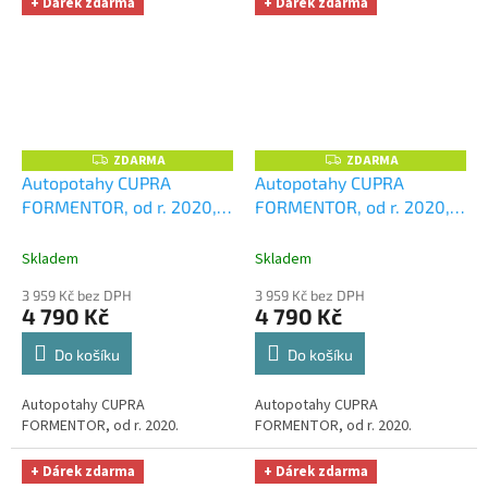
+ Dárek zdarma
+ Dárek zdarma
ZDARMA
ZDARMA
Z
Z
D
D
Autopotahy CUPRA
Autopotahy CUPRA
A
A
FORMENTOR, od r. 2020,
FORMENTOR, od r. 2020,
R
R
M
M
ELEGANCE černé
+
ELEGANCE červené
+
A
A
UNIVERZÁL utěrka z
UNIVERZÁL utěrka z
Skladem
Skladem
mikrovlákna velká Smart
mikrovlákna velká Smart
3 959 Kč bez DPH
3 959 Kč bez DPH
Microfiber zdarma v
Microfiber zdarma v
4 790 Kč
4 790 Kč
hodnotě 299,-Kč
hodnotě 299,-Kč
Do košíku
Do košíku
Autopotahy CUPRA
Autopotahy CUPRA
FORMENTOR, od r. 2020.
FORMENTOR, od r. 2020.
+ Dárek zdarma
+ Dárek zdarma