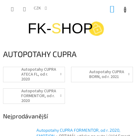
Přejít
NÁKUP
na
CZK
obsah
KOŠÍK
AUTOPOTAHY CUPRA
Autopotahy CUPRA
Autopotahy CUPRA
ATECA FL, od r.
BORN, od r. 2021
2020
Autopotahy CUPRA
FORMENTOR, od r.
2020
Nejprodávanější
Autopotahy CUPRA FORMENTOR, od r. 2020,
EMOTION
+ OPTIMÁL utěrka na auto i úklid Smart