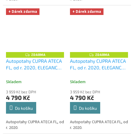
+ Dárek zdarma
+ Dárek zdarma
ZDARMA
ZDARMA
Z
Z
D
D
Autopotahy CUPRA ATECA
Autopotahy CUPRA ATECA
A
A
FL, od r. 2020, ELEGANCE
FL, od r. 2020, ELEGANCE
R
R
M
M
modré
+ UNIVERZÁL
šedé
+ UNIVERZÁL utěrka
A
A
utěrka z mikrovlákna
z mikrovlákna velká Smart
Skladem
Skladem
velká Smart Microfiber
Microfiber zdarma v
3 959 Kč bez DPH
3 959 Kč bez DPH
zdarma v hodnotě 299,-Kč
hodnotě 299,-Kč
4 790 Kč
4 790 Kč
Do košíku
Do košíku
Autopotahy CUPRA ATECA FL, od
Autopotahy CUPRA ATECA FL, od
r. 2020.
r. 2020.