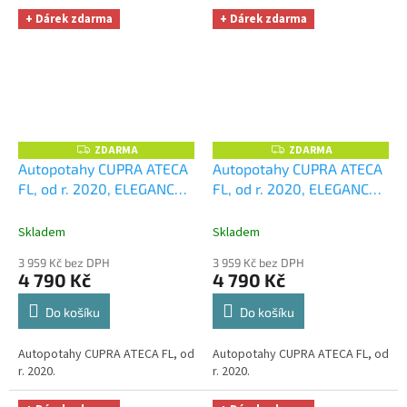
+ Dárek zdarma
+ Dárek zdarma
ZDARMA
ZDARMA
Z
Z
D
D
Autopotahy CUPRA ATECA
Autopotahy CUPRA ATECA
A
A
FL, od r. 2020, ELEGANCE
FL, od r. 2020, ELEGANCE
R
R
M
M
vínové
+ UNIVERZÁL
zelené
+ UNIVERZÁL
A
A
utěrka z mikrovlákna
utěrka z mikrovlákna
Skladem
Skladem
velká Smart Microfiber
velká Smart Microfiber
3 959 Kč bez DPH
3 959 Kč bez DPH
zdarma v hodnotě 299,-Kč
zdarma v hodnotě 299,-Kč
4 790 Kč
4 790 Kč
Do košíku
Do košíku
Autopotahy CUPRA ATECA FL, od
Autopotahy CUPRA ATECA FL, od
r. 2020.
r. 2020.