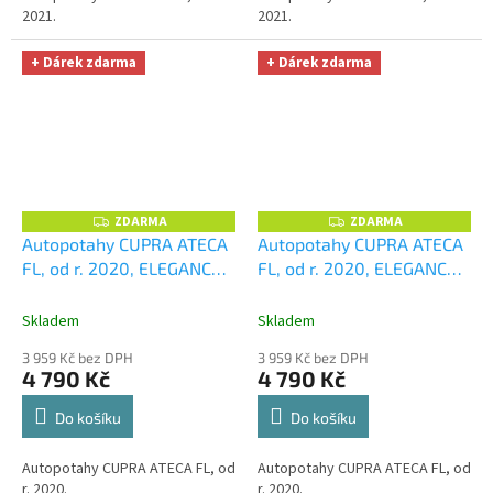
2021.
2021.
+ Dárek zdarma
+ Dárek zdarma
ZDARMA
ZDARMA
Z
Z
D
D
Autopotahy CUPRA ATECA
Autopotahy CUPRA ATECA
A
A
FL, od r. 2020, ELEGANCE
FL, od r. 2020, ELEGANCE
R
R
M
M
černé
+ UNIVERZÁL utěrka
červené
+ UNIVERZÁL
A
A
z mikrovlákna velká Smart
utěrka z mikrovlákna
Skladem
Skladem
Microfiber zdarma v
velká Smart Microfiber
3 959 Kč bez DPH
3 959 Kč bez DPH
hodnotě 299,-Kč
zdarma v hodnotě 299,-Kč
4 790 Kč
4 790 Kč
Do košíku
Do košíku
Autopotahy CUPRA ATECA FL, od
Autopotahy CUPRA ATECA FL, od
r. 2020.
r. 2020.