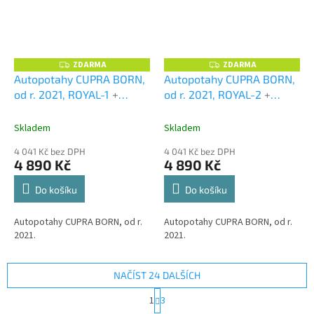
ZDARMA
ZDARMA
Z
Z
D
D
Autopotahy CUPRA BORN,
Autopotahy CUPRA BORN,
A
A
od r. 2021, ROYAL-1
+
od r. 2021, ROYAL-2
+
R
R
M
M
UNIVERZÁL utěrka z
UNIVERZÁL utěrka z
A
A
mikrovlákna velká Smart
mikrovlákna velká Smart
Skladem
Skladem
Microfiber zdarma v
Microfiber zdarma v
4 041 Kč bez DPH
4 041 Kč bez DPH
hodnotě 299,-Kč
hodnotě 299,-Kč
4 890 Kč
4 890 Kč
Do košíku
Do košíku
Autopotahy CUPRA BORN, od r.
Autopotahy CUPRA BORN, od r.
2021.
2021.
NAČÍST 24 DALŠÍCH
S
1
3
t
O