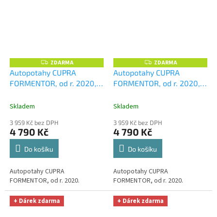
ZDARMA
ZDARMA
Z
Z
D
D
Autopotahy CUPRA
Autopotahy CUPRA
A
A
FORMENTOR, od r. 2020,
FORMENTOR, od r. 2020,
R
R
M
M
ELEGANCE modré
+
ELEGANCE šedé
+
A
A
UNIVERZÁL utěrka z
UNIVERZÁL utěrka z
Skladem
Skladem
mikrovlákna velká Smart
mikrovlákna velká Smart
3 959 Kč bez DPH
3 959 Kč bez DPH
Microfiber zdarma v
Microfiber zdarma v
4 790 Kč
4 790 Kč
hodnotě 299,-Kč
hodnotě 299,-Kč
Do košíku
Do košíku
Autopotahy CUPRA
Autopotahy CUPRA
FORMENTOR, od r. 2020.
FORMENTOR, od r. 2020.
+ Dárek zdarma
+ Dárek zdarma