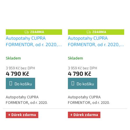
ZDARMA
ZDARMA
Z
Z
D
D
Autopotahy CUPRA
Autopotahy CUPRA
A
A
FORMENTOR, od r. 2020,
FORMENTOR, od r. 2020,
R
R
M
M
ELEGANCE vínové
+
ELEGANCE zelené
+
A
A
UNIVERZÁL utěrka z
UNIVERZÁL utěrka z
Skladem
Skladem
mikrovlákna velká Smart
mikrovlákna velká Smart
3 959 Kč bez DPH
3 959 Kč bez DPH
Microfiber zdarma v
Microfiber zdarma v
4 790 Kč
4 790 Kč
hodnotě 299,-Kč
hodnotě 299,-Kč
Do košíku
Do košíku
Autopotahy CUPRA
Autopotahy CUPRA
FORMENTOR, od r. 2020.
FORMENTOR, od r. 2020.
+ Dárek zdarma
+ Dárek zdarma