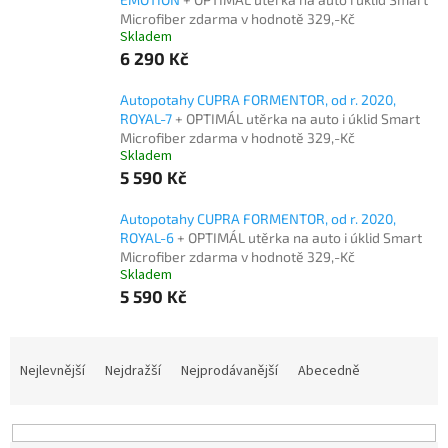
Microfiber zdarma v hodnotě 329,-Kč
Skladem
6 290 Kč
Autopotahy CUPRA FORMENTOR, od r. 2020,
ROYAL-7
+ OPTIMÁL utěrka na auto i úklid Smart
Microfiber zdarma v hodnotě 329,-Kč
Skladem
5 590 Kč
Autopotahy CUPRA FORMENTOR, od r. 2020,
ROYAL-6
+ OPTIMÁL utěrka na auto i úklid Smart
Microfiber zdarma v hodnotě 329,-Kč
Skladem
5 590 Kč
Ř
a
Nejlevnější
Nejdražší
Nejprodávanější
Abecedně
z
e
n