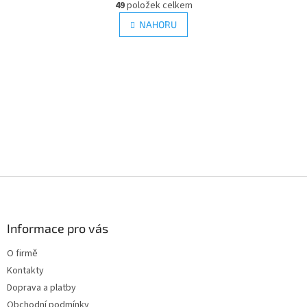
r
49
položek celkem
v
á
l
NAHORU
n
á
k
d
o
v
a
á
c
n
í
í
p
r
v
k
y
v
ý
Z
p
á
i
p
s
a
Informace pro vás
u
t
O firmě
í
Kontakty
Doprava a platby
Obchodní podmínky