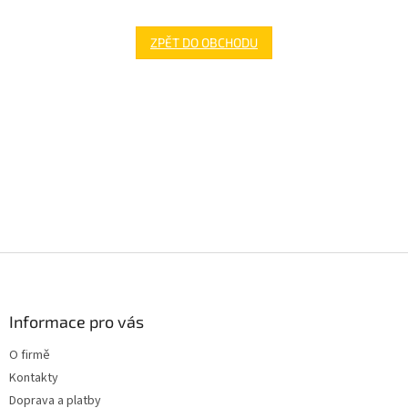
ZPĚT DO OBCHODU
Z
á
p
a
Informace pro vás
t
O firmě
í
Kontakty
Doprava a platby