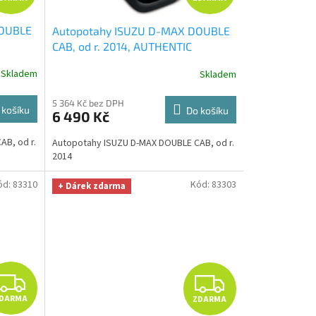
D
D
DOUBLE
Autopotahy ISUZU D-MAX DOUBLE
A
A
CAB, od r. 2014, AUTHENTIC
PTIMÁL
PREMIUM, Matrix šedý
+ OPTIMÁL
R
R
Skladem
Skladem
utěrka na auto i úklid Smart
 329,-
Microfiber zdarma v hodnotě 329,-
M
M
5 364 Kč bez DPH
Kč
 košíku
Do košíku
6 490 Kč
A
A
B, od r.
Autopotahy ISUZU D-MAX DOUBLE CAB, od r.
2014
ód:
83310
Kód:
83303
+ Dárek zdarma
Z
Z
DARMA
ZDARMA
D
D