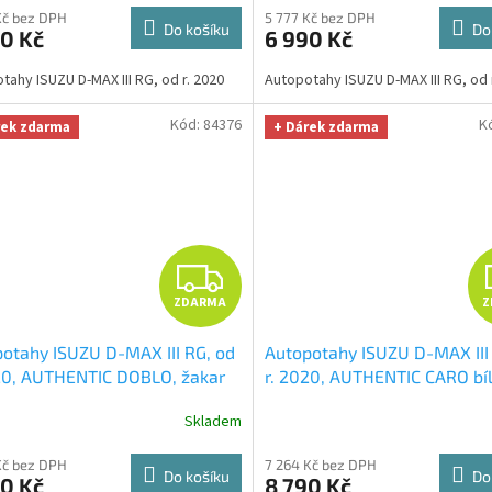
tě 329,-Kč
hodnotě 329,-Kč
M
Kč bez DPH
5 777 Kč bez DPH
Do košíku
Do
0 Kč
6 990 Kč
A
tahy ISUZU D-MAX III RG, od r. 2020
Autopotahy ISUZU D-MAX III RG, od 
Kód:
84376
K
rek zdarma
+ Dárek zdarma
Z
ZDARMA
Z
D
otahy ISUZU D-MAX III RG, od
Autopotahy ISUZU D-MAX III
A
20, AUTHENTIC DOBLO, žakar
r. 2020, AUTHENTIC CARO bí
ý
+ OPTIMÁL utěrka na auto i
OPTIMÁL utěrka na auto i úk
R
Skladem
 Smart Microfiber zdarma v
Smart Microfiber zdarma v 
tě 329,-Kč
329,-Kč
M
Kč bez DPH
7 264 Kč bez DPH
Do košíku
Do
0 Kč
8 790 Kč