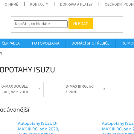
O FIRMĚ
KONTAKTY
DOPRAVA A PLATBY
OBCHODNÍ PODM
HLEDAT
ČERPADLA
FOTOVOLTAIKA
DOMÁCÍ SPOTŘEBIČE
RC MO
ZU
OPOTAHY ISUZU
D-MAX DOUBLE
D-MAX III RG, od
CAB, od r. 2014
r. 2020
odávanější
Autopotahy ISUZU D-
Autopotahy ISUZ
MAX III RG, od r. 2020,
MAX III RG, od r.