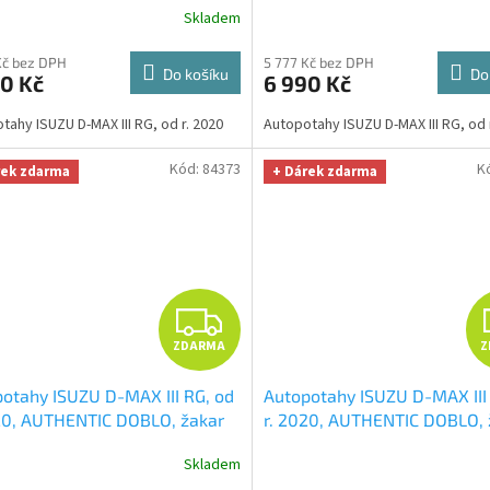
R
Skladem
 Smart Microfiber zdarma v
úklid Smart Microfiber zdar
tě 329,-Kč
hodnotě 329,-Kč
M
Kč bez DPH
5 777 Kč bez DPH
Do košíku
Do
0 Kč
6 990 Kč
A
tahy ISUZU D-MAX III RG, od r. 2020
Autopotahy ISUZU D-MAX III RG, od 
Kód:
84373
K
rek zdarma
+ Dárek zdarma
Z
ZDARMA
Z
D
otahy ISUZU D-MAX III RG, od
Autopotahy ISUZU D-MAX III
A
20, AUTHENTIC DOBLO, žakar
r. 2020, AUTHENTIC DOBLO, 
+ OPTIMÁL utěrka na auto i
avio
+ OPTIMÁL utěrka na au
R
Skladem
 Smart Microfiber zdarma v
úklid Smart Microfiber zdar