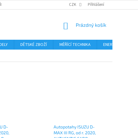
ÍNKY
PODMÍNKY OCHRANY OSOBNÍCH ÚDAJŮ
CZK
Přihlášení
FORMULÁŘ ODSTOUPE
NÁKUPNÍ
Prázdný košík
KOŠÍK
DELY
DĚTSKÉ ZBOŽÍ
MĚŘÍCÍ TECHNIKA
ENERGIE
Blo
U D-
Autopotahy ISUZU D-
 2020,
MAX III RG, od r. 2020,