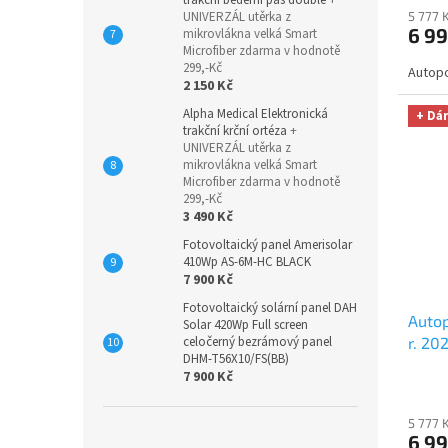
hodno
UNIVERZÁL utěrka z
5 777 
6 99
mikrovlákna velká Smart
Microfiber zdarma v hodnotě
299,-Kč
Autopo
2 150 Kč
Alpha Medical Elektronická
+ Dá
trakční krční ortéza
+
UNIVERZÁL utěrka z
mikrovlákna velká Smart
Microfiber zdarma v hodnotě
299,-Kč
3 490 Kč
Fotovoltaický panel Amerisolar
410Wp AS-6M-HC BLACK
7 900 Kč
Fotovoltaický solární panel DAH
Autop
Solar 420Wp Full screen
celočerný bezrámový panel
r. 20
DHM-T56X10/FS(BB)
modr
7 900 Kč
úklid
hodno
5 777 
6 99