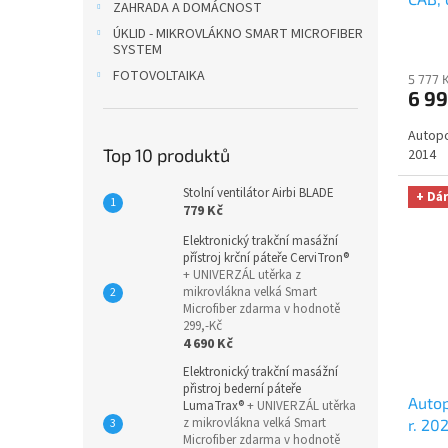
ZAHRADA A DOMÁCNOST
žaka
ÚKLID - MIKROVLÁKNO SMART MICROFIBER
auto 
SYSTEM
zdarm
FOTOVOLTAIKA
5 777 
6 99
Autopo
Top 10 produktů
2014
Stolní ventilátor Airbi BLADE
+ Dá
779 Kč
Elektronický trakční masážní
přístroj krční páteře CerviTron®
+ UNIVERZÁL utěrka z
mikrovlákna velká Smart
Microfiber zdarma v hodnotě
299,-Kč
4 690 Kč
Elektronický trakční masážní
přistroj bederní páteře
Autop
LumaTrax®
+ UNIVERZÁL utěrka
z mikrovlákna velká Smart
r. 20
Microfiber zdarma v hodnotě
čern