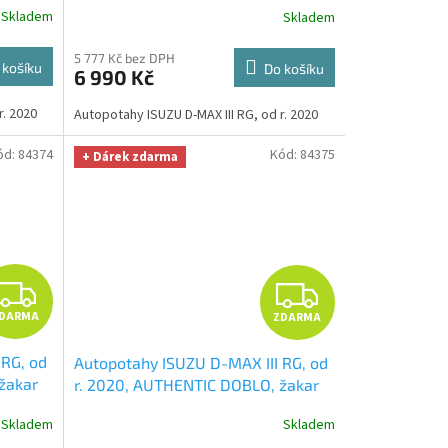
R
R
Skladem
Skladem
ma v
úklid Smart Microfiber zdarma v
hodnotě 329,-Kč
M
M
5 777 Kč bez DPH
 košíku
Do košíku
6 990 Kč
A
A
r. 2020
Autopotahy ISUZU D-MAX III RG, od r. 2020
ód:
84374
Kód:
84375
+ Dárek zdarma
Z
Z
DARMA
ZDARMA
D
D
 RG, od
Autopotahy ISUZU D-MAX III RG, od
A
A
žakar
r. 2020, AUTHENTIC DOBLO, žakar
to i
červený
+ OPTIMÁL utěrka na auto i
R
R
Skladem
Skladem
ma v
úklid Smart Microfiber zdarma v