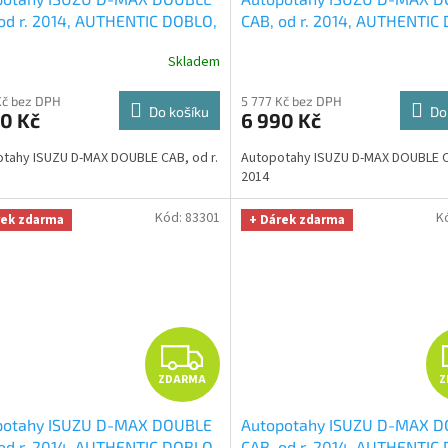
A
od r. 2014, AUTHENTIC DOBLO,
CAB, od r. 2014, AUTHENTIC
x černý
+ OPTIMÁL utěrka na
Matrix šedý
+ OPTIMÁL utěr
R
Skladem
i úklid Smart Microfiber
auto i úklid Smart Microfiber
a v hodnotě 329,-Kč
zdarma v hodnotě 329,-Kč
M
Kč bez DPH
5 777 Kč bez DPH
Do košíku
Do
0 Kč
6 990 Kč
A
tahy ISUZU D-MAX DOUBLE CAB, od r.
Autopotahy ISUZU D-MAX DOUBLE CA
2014
Kód:
83301
K
rek zdarma
+ Dárek zdarma
Z
ZDARMA
Z
D
potahy ISUZU D-MAX DOUBLE
Autopotahy ISUZU D-MAX 
A
od r. 2014, AUTHENTIC DOBLO,
CAB, od r. 2014, AUTHENTIC