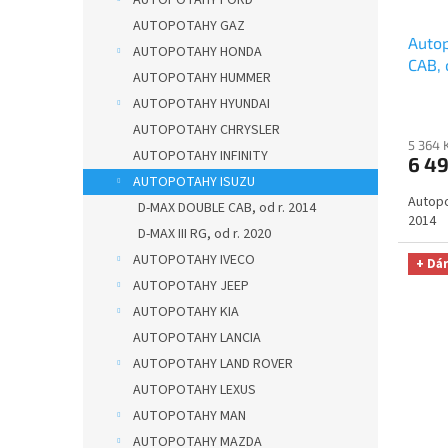
d
t
u
ů
AUTOPOTAHY GAZ
Auto
k
AUTOPOTAHY HONDA
CAB, 
t
AUTOPOTAHY HUMMER
PREM
ů
AUTOPOTAHY HYUNDAI
na au
AUTOPOTAHY CHRYSLER
zdarm
5 364 
AUTOPOTAHY INFINITY
6 4
AUTOPOTAHY ISUZU
Autopo
D-MAX DOUBLE CAB, od r. 2014
2014
D-MAX III RG, od r. 2020
AUTOPOTAHY IVECO
+ Dá
AUTOPOTAHY JEEP
AUTOPOTAHY KIA
AUTOPOTAHY LANCIA
AUTOPOTAHY LAND ROVER
AUTOPOTAHY LEXUS
AUTOPOTAHY MAN
AUTOPOTAHY MAZDA