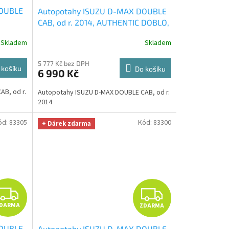
DOUBLE
Autopotahy ISUZU D-MAX DOUBLE
A
A
CAB, od r. 2014, AUTHENTIC DOBLO,
PTIMÁL
Avio
+ OPTIMÁL utěrka na auto i
R
R
Skladem
Skladem
úklid Smart Microfiber zdarma v
 329,-
hodnotě 329,-Kč
M
M
5 777 Kč bez DPH
 košíku
Do košíku
6 990 Kč
A
A
B, od r.
Autopotahy ISUZU D-MAX DOUBLE CAB, od r.
2014
ód:
83305
Kód:
83300
+ Dárek zdarma
Z
Z
DARMA
ZDARMA
D
D
DOUBLE
Autopotahy ISUZU D-MAX DOUBLE