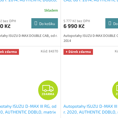
r červený
+ OPTIMÁL utěrka na
žakar modrý
+ OPTIMÁL utěr
R
Skladem
i úklid Smart Microfiber
auto i úklid Smart Microfiber
a v hodnotě 329,-Kč
zdarma v hodnotě 329,-Kč
M
Kč bez DPH
5 777 Kč bez DPH
Do košíku
Do
0 Kč
6 990 Kč
A
tahy ISUZU D-MAX DOUBLE CAB, od r.
Autopotahy ISUZU D-MAX DOUBLE CA
2014
Kód:
84370
K
rek zdarma
+ Dárek zdarma
Z
ZDARMA
Z
D
otahy ISUZU D-MAX III RG, od
Autopotahy ISUZU D-MAX III
A
20, AUTHENTIC DOBLO, matrix
r. 2020, AUTHENTIC DOBLO, 
ý
+ OPTIMÁL utěrka na auto i
šedý
+ OPTIMÁL utěrka na au