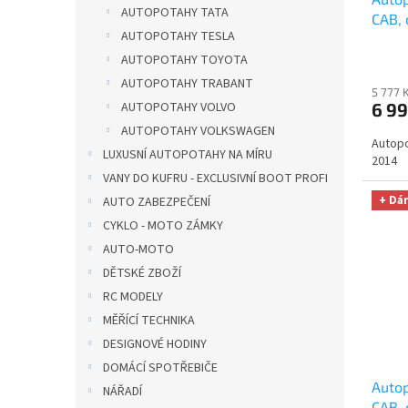
AUTOPOTAHY TATA
CAB, 
AUTOPOTAHY TESLA
Matri
auto 
AUTOPOTAHY TOYOTA
zdarm
AUTOPOTAHY TRABANT
5 777 
AUTOPOTAHY VOLVO
6 99
AUTOPOTAHY VOLKSWAGEN
Autopo
LUXUSNÍ AUTOPOTAHY NA MÍRU
2014
VANY DO KUFRU - EXCLUSIVNÍ BOOT PROFI
+ Dá
AUTO ZABEZPEČENÍ
CYKLO - MOTO ZÁMKY
AUTO-MOTO
DĚTSKÉ ZBOŽÍ
RC MODELY
MĚŘÍCÍ TECHNIKA
DESIGNOVÉ HODINY
DOMÁCÍ SPOTŘEBIČE
Auto
NÁŘADÍ
CAB, 