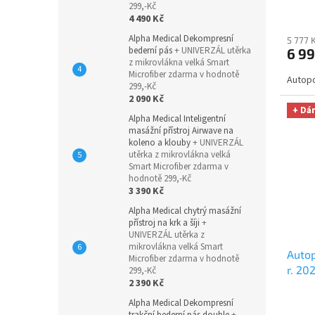
299,-Kč
úklid
4 490 Kč
hodno
Alpha Medical Dekompresní
5 777 
bederní pás
+ UNIVERZÁL utěrka
6 99
z mikrovlákna velká Smart
Microfiber zdarma v hodnotě
Autopo
299,-Kč
2 090 Kč
+ Dá
Alpha Medical Inteligentní
masážní přístroj Airwave na
koleno a klouby
+ UNIVERZÁL
utěrka z mikrovlákna velká
Smart Microfiber zdarma v
hodnotě 299,-Kč
3 390 Kč
Alpha Medical chytrý masážní
přístroj na krk a šíji
+
UNIVERZÁL utěrka z
mikrovlákna velká Smart
Autop
Microfiber zdarma v hodnotě
r. 20
299,-Kč
2 390 Kč
audi
úklid
Alpha Medical Dekompresní
trakční bederní pás double
+