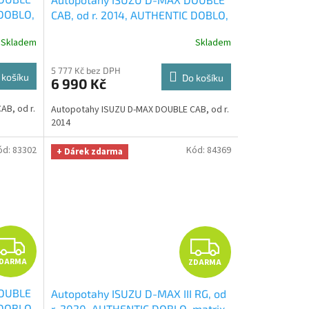
A
A
 DOBLO,
CAB, od r. 2014, AUTHENTIC DOBLO,
ka na
vlnky černé
+ OPTIMÁL utěrka na
R
R
Skladem
Skladem
auto i úklid Smart Microfiber
zdarma v hodnotě 329,-Kč
M
M
5 777 Kč bez DPH
 košíku
Do košíku
6 990 Kč
A
A
B, od r.
Autopotahy ISUZU D-MAX DOUBLE CAB, od r.
2014
ód:
83302
Kód:
84369
+ Dárek zdarma
Z
Z
DARMA
ZDARMA
D
D
DOUBLE
Autopotahy ISUZU D-MAX III RG, od
A
A
 DOBLO,
r. 2020, AUTHENTIC DOBLO, matrix