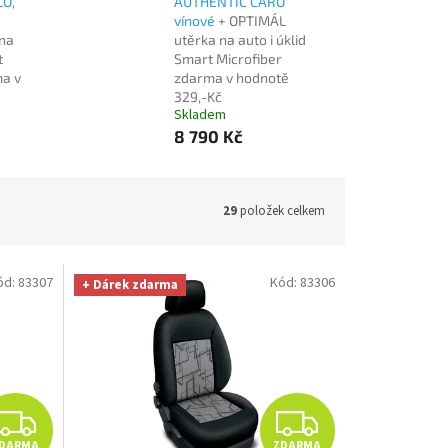
O,
AUTHENTIC CARO
vínové
+ OPTIMÁL
na
utěrka na auto i úklid
t
Smart Microfiber
ma v
zdarma v hodnotě
329,-Kč
Skladem
8 790 Kč
29
položek celkem
ód:
83307
Kód:
83306
+ Dárek zdarma
Z
Z
DARMA
ZDARMA