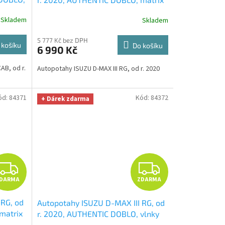
ka na
béžový
+ OPTIMÁL utěrka na auto i
R
R
Skladem
Skladem
úklid Smart Microfiber zdarma v
hodnotě 329,-Kč
M
M
5 777 Kč bez DPH
 košíku
Do košíku
6 990 Kč
A
A
B, od r.
Autopotahy ISUZU D-MAX III RG, od r. 2020
ód:
84371
Kód:
84372
+ Dárek zdarma
Z
Z
DARMA
ZDARMA
D
D
 RG, od
Autopotahy ISUZU D-MAX III RG, od
A
A
matrix
r. 2020, AUTHENTIC DOBLO, vlnky
to i
černé
+ OPTIMÁL utěrka na auto i