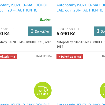
potahy ISUZU D-MAX DOUBLE
Autopotahy ISUZU D-MAX 
A
od r. 2014, AUTHENTIC
CAB, od r. 2014, AUTHENTIC
IUM, žakar červený
+
PREMIUM, žakar modrý
+ O
R
Skladem
ÁL utěrka na auto i úklid
utěrka na auto i úklid Smart
 Microfiber zdarma v hodnotě
Microfiber zdarma v hodnotě
M
Kč bez DPH
5 364 Kč bez DPH
Kč
Kč
Do košíku
Do
90 Kč
6 490 Kč
A
tahy ISUZU D-MAX DOUBLE CAB, od r.
Autopotahy ISUZU D-MAX DOUBLE CA
2014
Kód:
83304
K
rek zdarma
+ Dárek zdarma
Z
ZDARMA
Z
D
potahy ISUZU D-MAX DOUBLE
Autopotahy ISUZU D-MAX 