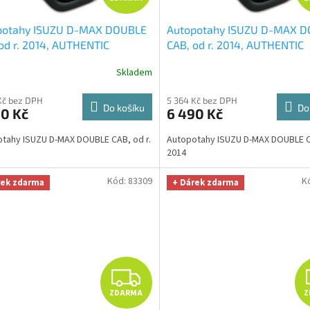
D
potahy ISUZU D-MAX DOUBLE
Autopotahy ISUZU D-MAX 
A
od r. 2014, AUTHENTIC
CAB, od r. 2014, AUTHENTIC
IUM, Avio
+ OPTIMÁL utěrka
PREMIUM, Matrix černý
+ O
R
Skladem
to i úklid Smart Microfiber
utěrka na auto i úklid Smart
a v hodnotě 329,-Kč
Microfiber zdarma v hodnotě
M
Kč bez DPH
5 364 Kč bez DPH
Kč
Do košíku
Do
90 Kč
6 490 Kč
A
tahy ISUZU D-MAX DOUBLE CAB, od r.
Autopotahy ISUZU D-MAX DOUBLE CA
2014
Kód:
83309
K
rek zdarma
+ Dárek zdarma
Z
ZDARMA
Z
D