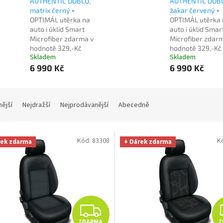
AUTHENTIC DOBLO,
AUTHENTIC DOBL
matrix černý
+
žakar červený
+
OPTIMÁL utěrka na
OPTIMÁL utěrka 
auto i úklid Smart
auto i úklid Smar
Microfiber zdarma v
Microfiber zdar
hodnotě 329,-Kč
hodnotě 329,-Kč
Skladem
Skladem
6 990 Kč
6 990 Kč
nější
Nejdražší
Nejprodávanější
Abecedně
Kód:
83308
K
rek zdarma
+ Dárek zdarma
Z
ZDARMA
Z