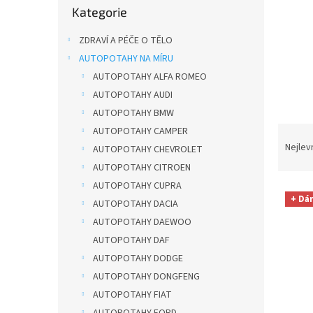
n
Kategorie
kategorie
e
l
ZDRAVÍ A PÉČE O TĚLO
AUTOPOTAHY NA MÍRU
AUTOPOTAHY ALFA ROMEO
AUTOPOTAHY AUDI
AUTOPOTAHY BMW
Ř
AUTOPOTAHY CAMPER
a
Nejlev
AUTOPOTAHY CHEVROLET
z
AUTOPOTAHY CITROEN
e
AUTOPOTAHY CUPRA
V
n
+ Dá
AUTOPOTAHY DACIA
ý
í
p
p
AUTOPOTAHY DAEWOO
i
r
AUTOPOTAHY DAF
s
o
AUTOPOTAHY DODGE
p
d
AUTOPOTAHY DONGFENG
r
u
AUTOPOTAHY FIAT
o
k
AUTOPOTAHY FORD