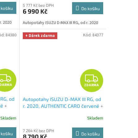
hodnotě 329,-Kč
M
M
5 777 Kč bez DPH
 košíku
Do košíku
6 990 Kč
A
A
r. 2020
Autopotahy ISUZU D-MAX III RG, od r. 2020
ód:
84380
Kód:
84377
+ Dárek zdarma
Z
Z
DARMA
ZDARMA
D
D
 RG, od
Autopotahy ISUZU D-MAX III RG, od
A
A
lé
+
r. 2020, AUTHENTIC CARO červené
+
lid
OPTIMÁL utěrka na auto i úklid
R
R
Skladem
Skladem
hodnotě
Smart Microfiber zdarma v hodnotě
329,-Kč
M
M
7 264 Kč bez DPH
 košíku
Do košíku
8 790 Kč