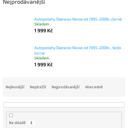
Nejprodávanější
Autopotahy Daewoo Nexia od 1995-2006r.,černé
Skladem
1 999 Kč
Autopotahy Daewoo Nexia od 1995-2006r., šedo
černé
Skladem
1 999 Kč
Ř
a
Nejlevnější
Nejdražší
Nejprodávanější
Abecedně
z
e
n
í
p
Na skladě
2
r