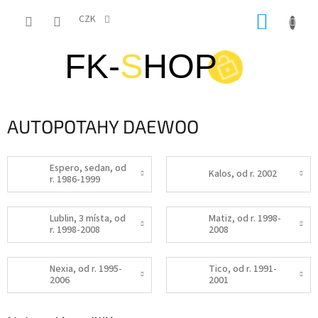
Přejít
NÁKUP
na
CZK
obsah
KOŠÍK
AUTOPOTAHY DAEWOO
Espero, sedan, od
Kalos, od r. 2002
r. 1986-1999
Lublin, 3 místa, od
Matiz, od r. 1998-
r. 1998-2008
2008
Nexia, od r. 1995-
Tico, od r. 1991-
2006
2001