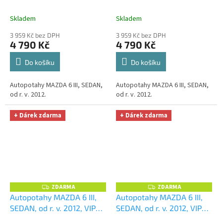
M
M
ELEGANCE vínové
+
ELEGANCE zelené
+
A
A
UNIVERZÁL utěrka z
UNIVERZÁL utěrka z
Skladem
Skladem
mikrovlákna velká Smart
mikrovlákna velká Smart
3 959 Kč bez DPH
3 959 Kč bez DPH
Microfiber zdarma v
Microfiber zdarma v
4 790 Kč
4 790 Kč
hodnotě 299,-Kč
hodnotě 299,-Kč
Do košíku
Do košíku
Autopotahy MAZDA 6 III, SEDAN,
Autopotahy MAZDA 6 III, SEDAN,
od r. v. 2012.
od r. v. 2012.
+ Dárek zdarma
+ Dárek zdarma
ZDARMA
ZDARMA
Z
Z
D
D
Autopotahy MAZDA 6 III,
Autopotahy MAZDA 6 III,
A
A
SEDAN, od r. v. 2012, VIP
SEDAN, od r. v. 2012, VIP
R
R
M
M
černé
+ OPTIMÁL utěrka
červené
+ OPTIMÁL utěrka
A
A