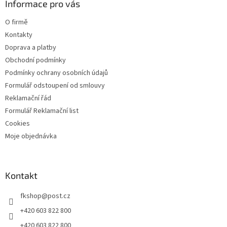
a
Informace pro vás
p
t
i
O firmě
s
í
u
Kontakty
Doprava a platby
Obchodní podmínky
Podmínky ochrany osobních údajů
Formulář odstoupení od smlouvy
Reklamační řád
Formulář Reklamační list
Cookies
Moje objednávka
Kontakt
fkshop
@
post.cz
+420 603 822 800
+420 603 822 800