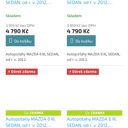
SEDAN, od r. v. 2012,
SEDAN, od r. v. 2012,
R
R
M
M
ELEGANCE modré
+
ELEGANCE šedé
+
A
A
UNIVERZÁL utěrka z
UNIVERZÁL utěrka z
Skladem
Skladem
mikrovlákna velká Smart
mikrovlákna velká Smart
3 959 Kč bez DPH
3 959 Kč bez DPH
Microfiber zdarma v
Microfiber zdarma v
4 790 Kč
4 790 Kč
hodnotě 299,-Kč
hodnotě 299,-Kč
Do košíku
Do košíku
Autopotahy MAZDA 6 III, SEDAN,
Autopotahy MAZDA 6 III, SEDAN,
od r. v. 2012.
od r. v. 2012.
+ Dárek zdarma
+ Dárek zdarma
ZDARMA
ZDARMA
Z
Z
D
D
Autopotahy MAZDA 6 III,
Autopotahy MAZDA 6 III,
A
A
SEDAN, od r. v. 2012,
SEDAN, od r. v. 2012,
R
R