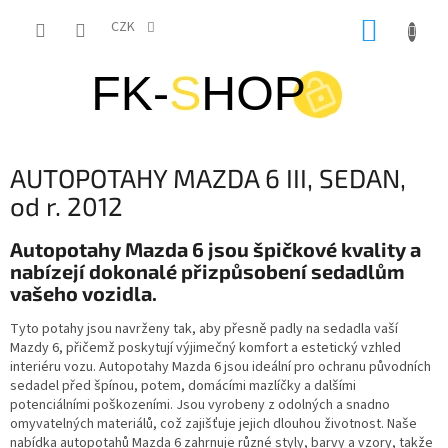
Přejít
NÁKUP
na
CZK
obsah
KOŠÍK
AUTOPOTAHY MAZDA 6 III, SEDAN,
od r. 2012
Autopotahy Mazda 6 jsou špičkové kvality a
nabízejí dokonalé přizpůsobení sedadlům
vašeho vozidla.
Tyto potahy jsou navrženy tak, aby přesně padly na sedadla vaší
Mazdy 6, přičemž poskytují výjimečný komfort a estetický vzhled
interiéru vozu. Autopotahy Mazda 6 jsou ideální pro ochranu původních
sedadel před špínou, potem, domácími mazlíčky a dalšími
potenciálními poškozeními. Jsou vyrobeny z odolných a snadno
omyvatelných materiálů, což zajišťuje jejich dlouhou životnost. Naše
nabídka autopotahů Mazda 6 zahrnuje různé styly, barvy a vzory, takže