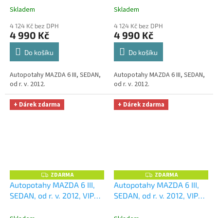
na auto i úklid Smart
na auto i úklid Smart
Skladem
Skladem
Microfiber zdarma v
Microfiber zdarma v
4 124 Kč bez DPH
4 124 Kč bez DPH
hodnotě 329,-Kč
hodnotě 329,-Kč
4 990 Kč
4 990 Kč
Do košíku
Do košíku
Autopotahy MAZDA 6 III, SEDAN,
Autopotahy MAZDA 6 III, SEDAN,
od r. v. 2012.
od r. v. 2012.
+ Dárek zdarma
+ Dárek zdarma
ZDARMA
ZDARMA
Z
Z
D
D
Autopotahy MAZDA 6 III,
Autopotahy MAZDA 6 III,
A
A
SEDAN, od r. v. 2012, VIP
SEDAN, od r. v. 2012, VIP
R
R
M
M
modré
+ OPTIMÁL utěrka
šedé
+ OPTIMÁL utěrka na
A
A
na auto i úklid Smart
auto i úklid Smart