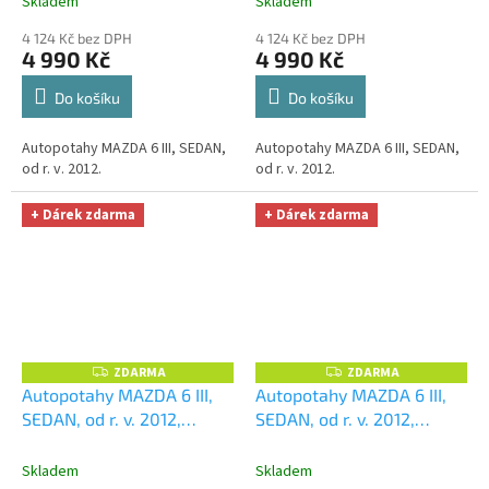
Skladem
Skladem
Microfiber zdarma v
Microfiber zdarma v
4 124 Kč bez DPH
4 124 Kč bez DPH
hodnotě 329,-Kč
hodnotě 329,-Kč
4 990 Kč
4 990 Kč
Do košíku
Do košíku
Autopotahy MAZDA 6 III, SEDAN,
Autopotahy MAZDA 6 III, SEDAN,
od r. v. 2012.
od r. v. 2012.
+ Dárek zdarma
+ Dárek zdarma
ZDARMA
ZDARMA
Z
Z
D
D
Autopotahy MAZDA 6 III,
Autopotahy MAZDA 6 III,
A
A
SEDAN, od r. v. 2012,
SEDAN, od r. v. 2012,
R
R
M
M
ROYAL-1
+ OPTIMÁL utěrka
ROYAL-2
+ OPTIMÁL
A
A
na auto i úklid Smart
utěrka na auto i úklid
Skladem
Skladem