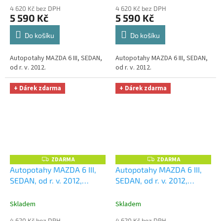
Microfiber zdarma v
Smart Microfiber zdarma v
4 620 Kč bez DPH
4 620 Kč bez DPH
hodnotě 329,-Kč
hodnotě 329,-Kč
5 590 Kč
5 590 Kč
Do košíku
Do košíku
Autopotahy MAZDA 6 III, SEDAN,
Autopotahy MAZDA 6 III, SEDAN,
od r. v. 2012.
od r. v. 2012.
+ Dárek zdarma
+ Dárek zdarma
ZDARMA
ZDARMA
Z
Z
D
D
Autopotahy MAZDA 6 III,
Autopotahy MAZDA 6 III,
A
A
SEDAN, od r. v. 2012,
SEDAN, od r. v. 2012,
R
R
M
M
ROYAL-6
+ OPTIMÁL
ROYAL-7
+ OPTIMÁL utěrka
A
A
utěrka na auto i úklid
na auto i úklid Smart
Skladem
Skladem
Smart Microfiber zdarma v
Microfiber zdarma v
4 620 Kč bez DPH
4 620 Kč bez DPH