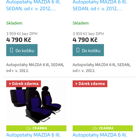
d
Autopotahy MAZDA 6 III,
Autopotahy MAZDA 6 III,
A
A
u
SEDAN, od r. v. 2012,
SEDAN, od r. v. 2012,
R
R
M
M
k
ELEGANCE černé
+
ELEGANCE červené
+
A
A
t
UNIVERZÁL utěrka z
UNIVERZÁL utěrka z
Skladem
Skladem
ů
mikrovlákna velká Smart
mikrovlákna velká Smart
3 959 Kč bez DPH
3 959 Kč bez DPH
Microfiber zdarma v
Microfiber zdarma v
4 790 Kč
4 790 Kč
hodnotě 299,-Kč
hodnotě 299,-Kč
Do košíku
Do košíku
Autopotahy MAZDA 6 III, SEDAN,
Autopotahy MAZDA 6 III, SEDAN,
od r. v. 2012.
od r. v. 2012.
+ Dárek zdarma
+ Dárek zdarma
ZDARMA
ZDARMA
Z
Z
D
D
Autopotahy MAZDA 6 III,
Autopotahy MAZDA 6 III,
A
A