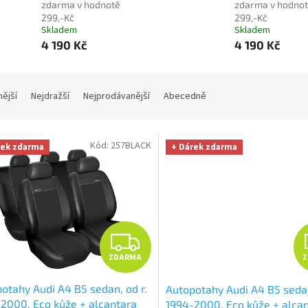
zdarma v hodnotě
zdarma v hodno
299,-Kč
299,-Kč
Skladem
Skladem
4 190 Kč
4 190 Kč
nější
Nejdražší
Nejprodávanější
Abecedně
Kód:
257BLACK
rek zdarma
+ Dárek zdarma
Z
ZDARMA
D
otahy Audi A4 B5 sedan, od r.
Autopotahy Audi A4 B5 sedan
A
2000, Eco kůže + alcantara
1994-2000, Eco kůže + alca