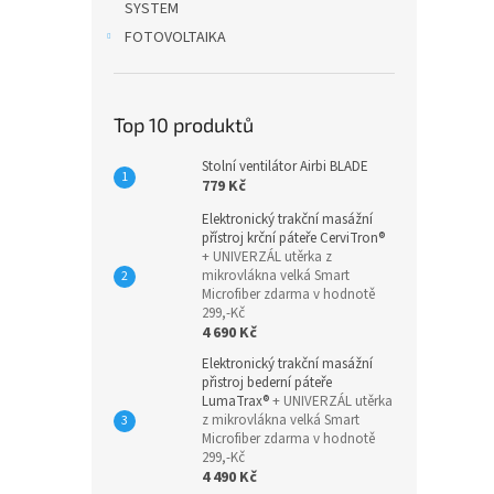
SYSTEM
FOTOVOLTAIKA
Top 10 produktů
Stolní ventilátor Airbi BLADE
779 Kč
Elektronický trakční masážní
přístroj krční páteře CerviTron®
+ UNIVERZÁL utěrka z
mikrovlákna velká Smart
Microfiber zdarma v hodnotě
299,-Kč
4 690 Kč
Elektronický trakční masážní
přistroj bederní páteře
LumaTrax®
+ UNIVERZÁL utěrka
z mikrovlákna velká Smart
Microfiber zdarma v hodnotě
299,-Kč
4 490 Kč