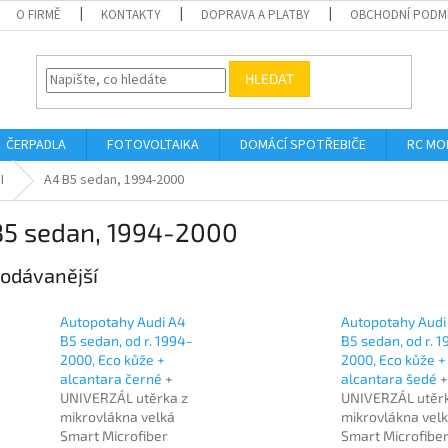
O FIRMĚ
KONTAKTY
DOPRAVA A PLATBY
OBCHODNÍ PODM
HLEDAT
ČERPADLA
FOTOVOLTAIKA
DOMÁCÍ SPOTŘEBIČE
RC MO
I
A4 B5 sedan, 1994-2000
B5 sedan, 1994-2000
odávanější
Autopotahy Audi A4
Autopotahy Audi
B5 sedan, od r. 1994-
B5 sedan, od r. 1
2000, Eco kůže +
2000, Eco kůže +
alcantara černé
+
alcantara šedé
+
UNIVERZÁL utěrka z
UNIVERZÁL utěrk
mikrovlákna velká
mikrovlákna vel
Smart Microfiber
Smart Microfibe