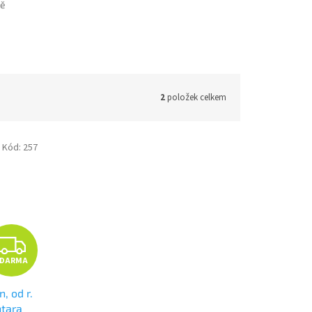
tě
2
položek celkem
Kód:
257
Z
ZDARMA
D
, od r.
A
ntara