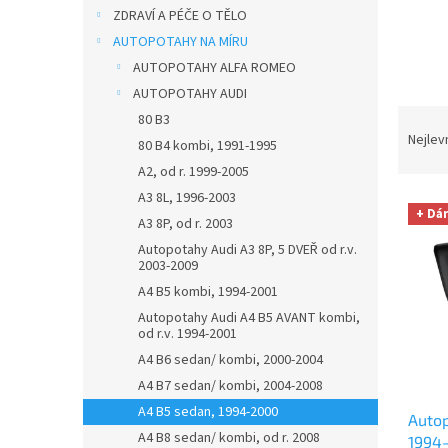
n
ZDRAVÍ A PÉČE O TĚLO
e
AUTOPOTAHY NA MÍRU
l
AUTOPOTAHY ALFA ROMEO
AUTOPOTAHY AUDI
Ř
80 B3
a
Nejlev
80 B4 kombi, 1991-1995
z
A2, od r. 1999-2005
e
A3 8L, 1996-2003
V
n
+ Dá
ý
A3 8P, od r. 2003
í
p
p
Autopotahy Audi A3 8P, 5 DVEŘ od r.v.
2003-2009
i
r
s
o
A4 B5 kombi, 1994-2001
p
d
Autopotahy Audi A4 B5 AVANT kombi,
r
od r.v. 1994-2001
u
o
k
A4 B6 sedan/ kombi, 2000-2004
d
t
A4 B7 sedan/ kombi, 2004-2008
u
ů
A4 B5 sedan, 1994-2000
Autop
k
A4 B8 sedan/ kombi, od r. 2008
1994-
t