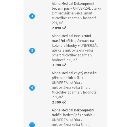
Alpha Medical Dekompresní
bederní pás
+ UNIVERZÁL utěrka
z mikrovlákna velká Smart
Microfiber zdarma v hodnotě
299,-Kč
2 090 Kč
Alpha Medical Inteligentní
masážní přístroj Airwave na
koleno a klouby
+ UNIVERZÁL
utěrka z mikrovlákna velká
Smart Microfiber zdarma v
hodnotě 299,-Kč
3 390 Kč
Alpha Medical chytrý masážní
přístroj na krk a šíji
+
UNIVERZÁL utěrka z
mikrovlákna velká Smart
Microfiber zdarma v hodnotě
299,-Kč
2 390 Kč
Alpha Medical Dekompresní
trakční bederní pás double
+
UNIVERZÁL utěrka z
mikrovlákna velká Smart