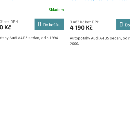
é
+ UNIVERZÁL utěrka z
šedé
+ UNIVERZÁL utěrka z
R
Skladem
vlákna velká Smart Microfiber
mikrovlákna velká Smart Mic
a v hodnotě 299,-Kč
zdarma v hodnotě 299,-Kč
M
Kč bez DPH
3 463 Kč bez DPH
Do košíku
Do
0 Kč
4 190 Kč
A
tahy Audi A4 B5 sedan, od r. 1994-
Autopotahy Audi A4 B5 sedan, od r.
2000.
O
v
l
á
d
a
c
í
p
r
v
k
y
v