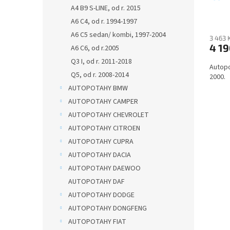
A4 B9 S-LINE, od r. 2015
čern
ů
mikro
A6 C4, od r. 1994-1997
zdarm
A6 C5 sedan/ kombi, 1997-2004
3 463 
4 19
A6 C6, od r.2005
Q3 I, od r. 2011-2018
Autopo
Q5, od r. 2008-2014
2000.
AUTOPOTAHY BMW
AUTOPOTAHY CAMPER
AUTOPOTAHY CHEVROLET
AUTOPOTAHY CITROEN
AUTOPOTAHY CUPRA
AUTOPOTAHY DACIA
AUTOPOTAHY DAEWOO
AUTOPOTAHY DAF
AUTOPOTAHY DODGE
AUTOPOTAHY DONGFENG
AUTOPOTAHY FIAT