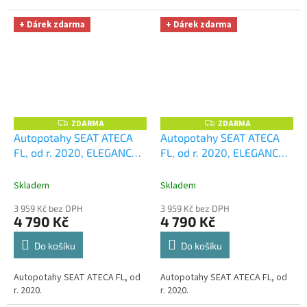
+ Dárek zdarma
+ Dárek zdarma
ZDARMA
ZDARMA
Z
Z
D
D
Autopotahy SEAT ATECA
Autopotahy SEAT ATECA
A
A
FL, od r. 2020, ELEGANCE
FL, od r. 2020, ELEGANCE
R
R
M
M
vínové
+ UNIVERZÁL
zelené
+ UNIVERZÁL
A
A
utěrka z mikrovlákna
utěrka z mikrovlákna
Skladem
Skladem
velká Smart Microfiber
velká Smart Microfiber
3 959 Kč bez DPH
3 959 Kč bez DPH
zdarma v hodnotě 299,-Kč
zdarma v hodnotě 299,-Kč
4 790 Kč
4 790 Kč
Do košíku
Do košíku
Autopotahy SEAT ATECA FL, od
Autopotahy SEAT ATECA FL, od
r. 2020.
r. 2020.