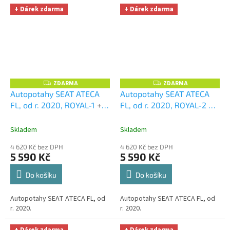
+ Dárek zdarma
+ Dárek zdarma
ZDARMA
ZDARMA
Z
Z
D
D
Autopotahy SEAT ATECA
Autopotahy SEAT ATECA
A
A
FL, od r. 2020, ROYAL-1
+
FL, od r. 2020, ROYAL-2
+
R
R
M
M
OPTIMÁL utěrka na auto i
OPTIMÁL utěrka na auto i
A
A
úklid Smart Microfiber
úklid Smart Microfiber
Skladem
Skladem
zdarma v hodnotě 329,-Kč
zdarma v hodnotě 329,-Kč
4 620 Kč bez DPH
4 620 Kč bez DPH
5 590 Kč
5 590 Kč
Do košíku
Do košíku
Autopotahy SEAT ATECA FL, od
Autopotahy SEAT ATECA FL, od
r. 2020.
r. 2020.
+ Dárek zdarma
+ Dárek zdarma