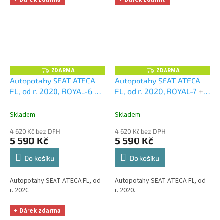
ZDARMA
ZDARMA
Z
Z
D
D
Autopotahy SEAT ATECA
Autopotahy SEAT ATECA
A
A
FL, od r. 2020, ROYAL-6
+
FL, od r. 2020, ROYAL-7
+
R
R
M
M
OPTIMÁL utěrka na auto i
OPTIMÁL utěrka na auto i
A
A
úklid Smart Microfiber
úklid Smart Microfiber
Skladem
Skladem
zdarma v hodnotě 329,-Kč
zdarma v hodnotě 329,-Kč
4 620 Kč bez DPH
4 620 Kč bez DPH
5 590 Kč
5 590 Kč
Do košíku
Do košíku
Autopotahy SEAT ATECA FL, od
Autopotahy SEAT ATECA FL, od
r. 2020.
r. 2020.
+ Dárek zdarma