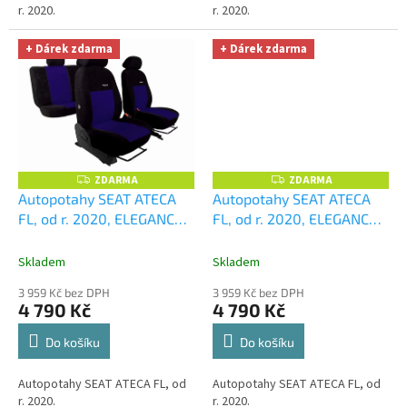
r. 2020.
r. 2020.
+ Dárek zdarma
+ Dárek zdarma
ZDARMA
ZDARMA
Z
Z
D
D
Autopotahy SEAT ATECA
Autopotahy SEAT ATECA
A
A
FL, od r. 2020, ELEGANCE
FL, od r. 2020, ELEGANCE
R
R
M
M
modré
+ UNIVERZÁL
šedé
+ UNIVERZÁL utěrka
A
A
utěrka z mikrovlákna
z mikrovlákna velká Smart
Skladem
Skladem
velká Smart Microfiber
Microfiber zdarma v
3 959 Kč bez DPH
3 959 Kč bez DPH
zdarma v hodnotě 299,-Kč
hodnotě 299,-Kč
4 790 Kč
4 790 Kč
Do košíku
Do košíku
Autopotahy SEAT ATECA FL, od
Autopotahy SEAT ATECA FL, od
r. 2020.
r. 2020.