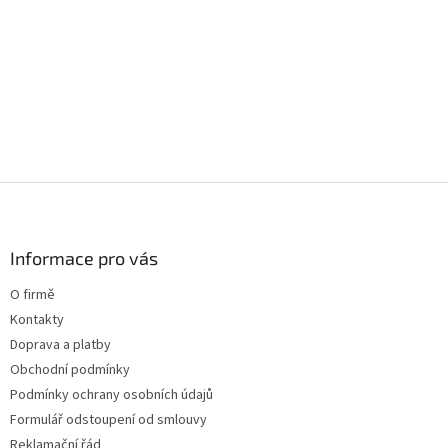
l
á
d
a
c
í
p
r
v
k
Z
y
á
v
p
ý
a
Informace pro vás
p
t
i
O firmě
s
í
u
Kontakty
Doprava a platby
Obchodní podmínky
Podmínky ochrany osobních údajů
Formulář odstoupení od smlouvy
Reklamační řád