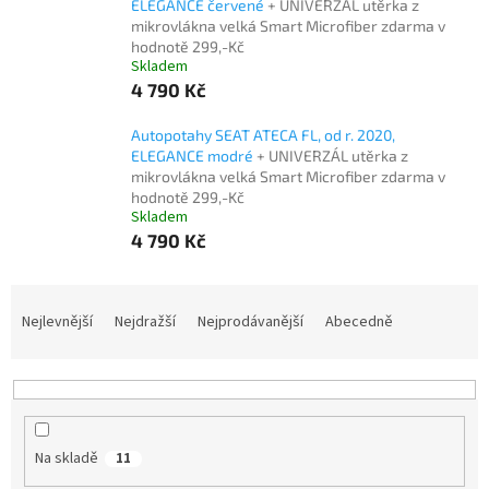
ELEGANCE červené
+ UNIVERZÁL utěrka z
mikrovlákna velká Smart Microfiber zdarma v
hodnotě 299,-Kč
Skladem
4 790 Kč
Autopotahy SEAT ATECA FL, od r. 2020,
ELEGANCE modré
+ UNIVERZÁL utěrka z
mikrovlákna velká Smart Microfiber zdarma v
hodnotě 299,-Kč
Skladem
4 790 Kč
Ř
a
Nejlevnější
Nejdražší
Nejprodávanější
Abecedně
z
e
n
í
p
Na skladě
11
r
o