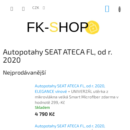
Přejít
NÁKUP
na
CZK
obsah
KOŠÍK
Autopotahy SEAT ATECA FL, od r.
2020
Nejprodávanější
Autopotahy SEAT ATECA FL, od r. 2020,
ELEGANCE vínové
+ UNIVERZÁL utěrka z
mikrovlákna velká Smart Microfiber zdarma v
hodnotě 299,-Kč
Skladem
4 790 Kč
Autopotahy SEAT ATECA FL, od r. 2020,