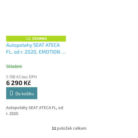
ZDARMA
Z
D
Autopotahy SEAT ATECA
A
FL, od r. 2020, EMOTION
+
R
M
OPTIMÁL utěrka na auto i
A
úklid Smart Microfiber
Skladem
zdarma v hodnotě 329,-Kč
5 198 Kč bez DPH
6 290 Kč
Do košíku
Autopotahy SEAT ATECA FL, od
r. 2020.
11
položek celkem
O
v