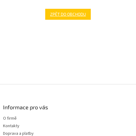
ZPĚT DO OBCHODU
Z
á
p
a
Informace pro vás
t
O firmě
í
Kontakty
Doprava a platby