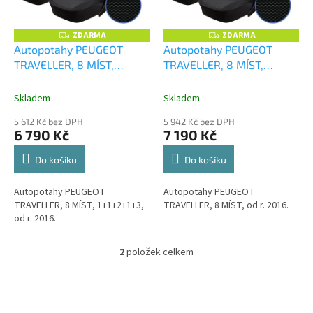
p
r
o
ZDARMA
ZDARMA
Z
Z
D
D
d
Autopotahy PEUGEOT
Autopotahy PEUGEOT
A
A
u
TRAVELLER, 8 MÍST,
TRAVELLER, 8 MÍST,
R
R
M
M
k
1+1,2+1,3, od r. 2016, žakar
1+1,2+1,2+1, od r. 2016,
A
A
t
tmavý
+ UNIVERZÁL
žakar tmavý
+ OPTIMÁL
Skladem
Skladem
ů
utěrka z mikrovlákna
utěrka na auto i úklid
5 612 Kč bez DPH
5 942 Kč bez DPH
velká Smart Microfiber
Smart Microfiber zdarma v
6 790 Kč
7 190 Kč
zdarma v hodnotě 299,-Kč
hodnotě 329,-Kč
Do košíku
Do košíku
Autopotahy PEUGEOT
Autopotahy PEUGEOT
TRAVELLER, 8 MÍST, 1+1+2+1+3,
TRAVELLER, 8 MÍST, od r. 2016.
od r. 2016.
2
položek celkem
O
v
l
á
d