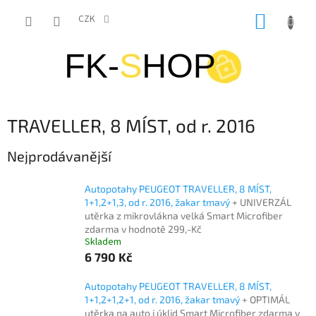
Přejít
NÁKUP
na
CZK
obsah
KOŠÍK
TRAVELLER, 8 MÍST, od r. 2016
Nejprodávanější
Autopotahy PEUGEOT TRAVELLER, 8 MÍST,
1+1,2+1,3, od r. 2016, žakar tmavý
+ UNIVERZÁL
utěrka z mikrovlákna velká Smart Microfiber
zdarma v hodnotě 299,-Kč
Skladem
6 790 Kč
Autopotahy PEUGEOT TRAVELLER, 8 MÍST,
1+1,2+1,2+1, od r. 2016, žakar tmavý
+ OPTIMÁL
utěrka na auto i úklid Smart Microfiber zdarma v