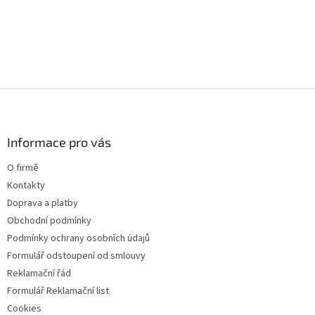
a
c
í
p
r
v
k
Z
y
á
v
p
ý
a
Informace pro vás
p
t
i
O firmě
s
í
u
Kontakty
Doprava a platby
Obchodní podmínky
Podmínky ochrany osobních údajů
Formulář odstoupení od smlouvy
Reklamační řád
Formulář Reklamační list
Cookies