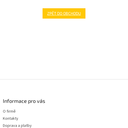
ZPĚT DO OBCHODU
Z
á
p
a
Informace pro vás
t
O firmě
í
Kontakty
Doprava a platby